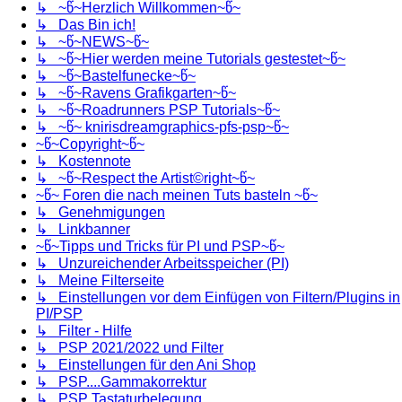
↳ ~წ~Herzlich Willkommen~წ~
↳ Das Bin ich!
↳ ~წ~NEWS~წ~
↳ ~წ~Hier werden meine Tutorials gestestet~წ~
↳ ~წ~Bastelfunecke~წ~
↳ ~წ~Ravens Grafikgarten~წ~
↳ ~წ~Roadrunners PSP Tutorials~წ~
↳ ~წ~ knirisdreamgraphics-pfs-psp~წ~
~წ~Copyright~წ~
↳ Kostennote
↳ ~წ~Respect the Artist©right~წ~
~წ~ Foren die nach meinen Tuts basteln ~წ~
↳ Genehmigungen
↳ Linkbanner
~წ~Tipps und Tricks für PI und PSP~წ~
↳ Unzureichender Arbeitsspeicher (PI)
↳ Meine Filterseite
↳ Einstellungen vor dem Einfügen von Filtern/Plugins in
PI/PSP
↳ Filter - Hilfe
↳ PSP 2021/2022 und Filter
↳ Einstellungen für den Ani Shop
↳ PSP....Gammakorrektur
↳ PSP Tastaturbelegung