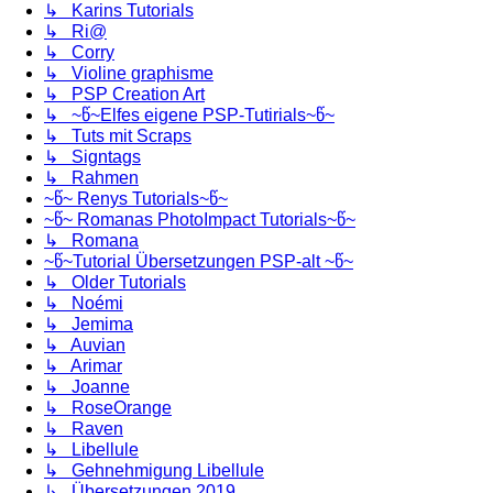
↳ Karins Tutorials
↳ Ri@
↳ Corry
↳ Violine graphisme
↳ PSP Creation Art
↳ ~წ~Elfes eigene PSP-Tutirials~წ~
↳ Tuts mit Scraps
↳ Signtags
↳ Rahmen
~წ~ Renys Tutorials~წ~
~წ~ Romanas PhotoImpact Tutorials~წ~
↳ Romana
~წ~Tutorial Übersetzungen PSP-alt ~წ~
↳ Older Tutorials
↳ Noémi
↳ Jemima
↳ Auvian
↳ Arimar
↳ Joanne
↳ RoseOrange
↳ Raven
↳ Libellule
↳ Gehnehmigung Libellule
↳ Übersetzungen 2019