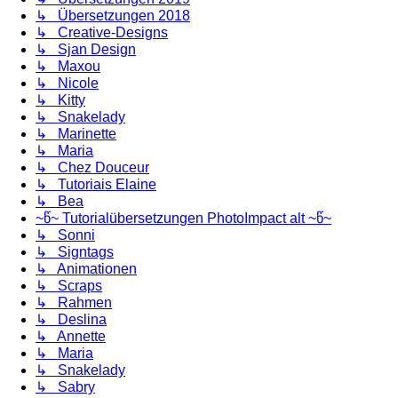
↳ Übersetzungen 2018
↳ Creative-Designs
↳ Sjan Design
↳ Maxou
↳ Nicole
↳ Kitty
↳ Snakelady
↳ Marinette
↳ Maria
↳ Chez Douceur
↳ Tutoriais Elaine
↳ Bea
~წ~ Tutorialübersetzungen PhotoImpact alt ~წ~
↳ Sonni
↳ Signtags
↳ Animationen
↳ Scraps
↳ Rahmen
↳ Deslina
↳ Annette
↳ Maria
↳ Snakelady
↳ Sabry