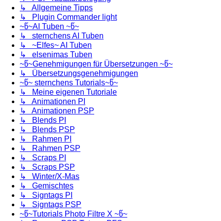
↳ Allgemeine Tipps
↳ Plugin Commander light
~წ~AI Tuben ~წ~
↳ sternchens AI Tuben
↳ ~Elfes~ AI Tuben
↳ elsenimas Tuben
~წ~Genehmigungen für Übersetzungen ~წ~
↳ Übersetzungsgenehmigungen
~წ~ sternchens Tutorials~წ~
↳ Meine eigenen Tutoriale
↳ Animationen PI
↳ Animationen PSP
↳ Blends PI
↳ Blends PSP
↳ Rahmen PI
↳ Rahmen PSP
↳ Scraps PI
↳ Scraps PSP
↳ Winter/X-Mas
↳ Gemischtes
↳ Signtags PI
↳ Signtags PSP
~წ~Tutorials Photo Filtre X ~წ~