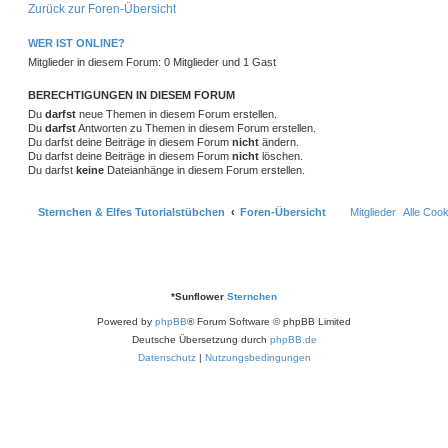
w
r
Zurück zur Foren-Übersicht
e
e
i
o
i
t
WER IST ONLINE?
r
r
f
a
Mitglieder in diesem Forum: 0 Mitglieder und 1 Gast
g
t
f
BERECHTIGUNGEN IN DIESEM FORUM
e
e
Du
darfst
neue Themen in diesem Forum erstellen.
Du
darfst
Antworten zu Themen in diesem Forum erstellen.
n
Du darfst deine Beiträge in diesem Forum
nicht
ändern.
Du darfst deine Beiträge in diesem Forum
nicht
löschen.
Du darfst
keine
Dateianhänge in diesem Forum erstellen.
Sternchen & Elfes Tutorialstübchen
Foren-Übersicht
Mitglieder
Alle Coo
*
Sunflower
Sternchen
Powered by
phpBB
® Forum Software © phpBB Limited
Deutsche Übersetzung durch
phpBB.de
Datenschutz
|
Nutzungsbedingungen