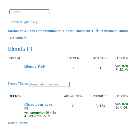
S
E
u
r
c
w
Schnellzugriff
FAQ
h
e
e
i
t
Sternchen & Elfes Tutorialstübchen
Foren-Übersicht
~წ~ sternchens Tutori
e
r
Blends PI
t
e
S
Blends PI
u
c
h
FORUM
e
THEMEN
BEITRÄGE
LETZTER
L
Blends PSP
von
ste
T
B
1
1
e
Fr 22. M
t
h
e
z
t
e
i
e
S
E
Neues Thema
r
u
r
m
t
B
c
w
e
h
e
THEMEN
ANTWORTEN
ZUGRIFFE
LETZTER
i
e
i
e
r
t
t
r
e
L
Close your eyes -
von
ste
n
ä
A
Z
0
38154
a
r
e
So 4. Ok
PI
g
t
t
g
von
sternchen06
»
So
n
u
e
z
4. Okt 2020, 15:09
S
t
e
t
g
u
e
Neues Thema
c
r
h
B