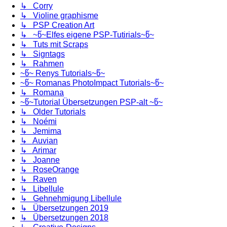
↳ Corry
↳ Violine graphisme
↳ PSP Creation Art
↳ ~წ~Elfes eigene PSP-Tutirials~წ~
↳ Tuts mit Scraps
↳ Signtags
↳ Rahmen
~წ~ Renys Tutorials~წ~
~წ~ Romanas PhotoImpact Tutorials~წ~
↳ Romana
~წ~Tutorial Übersetzungen PSP-alt ~წ~
↳ Older Tutorials
↳ Noémi
↳ Jemima
↳ Auvian
↳ Arimar
↳ Joanne
↳ RoseOrange
↳ Raven
↳ Libellule
↳ Gehnehmigung Libellule
↳ Übersetzungen 2019
↳ Übersetzungen 2018