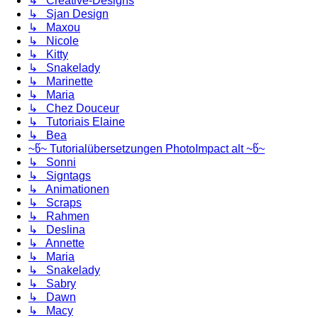
↳ Creative-Designs
↳ Sjan Design
↳ Maxou
↳ Nicole
↳ Kitty
↳ Snakelady
↳ Marinette
↳ Maria
↳ Chez Douceur
↳ Tutoriais Elaine
↳ Bea
~წ~ Tutorialübersetzungen PhotoImpact alt ~წ~
↳ Sonni
↳ Signtags
↳ Animationen
↳ Scraps
↳ Rahmen
↳ Deslina
↳ Annette
↳ Maria
↳ Snakelady
↳ Sabry
↳ Dawn
↳ Macy