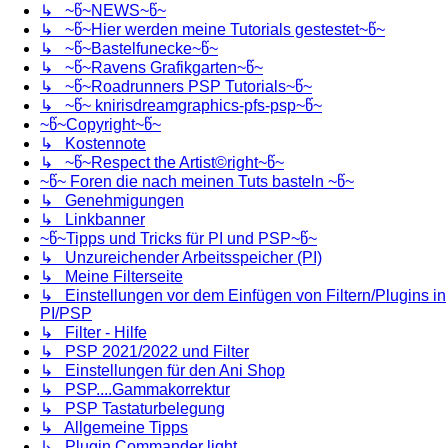
↳ ~წ~NEWS~წ~
↳ ~წ~Hier werden meine Tutorials gestestet~წ~
↳ ~წ~Bastelfunecke~წ~
↳ ~წ~Ravens Grafikgarten~წ~
↳ ~წ~Roadrunners PSP Tutorials~წ~
↳ ~წ~ knirisdreamgraphics-pfs-psp~წ~
~წ~Copyright~წ~
↳ Kostennote
↳ ~წ~Respect the Artist©right~წ~
~წ~ Foren die nach meinen Tuts basteln ~წ~
↳ Genehmigungen
↳ Linkbanner
~წ~Tipps und Tricks für PI und PSP~წ~
↳ Unzureichender Arbeitsspeicher (PI)
↳ Meine Filterseite
↳ Einstellungen vor dem Einfügen von Filtern/Plugins in
PI/PSP
↳ Filter - Hilfe
↳ PSP 2021/2022 und Filter
↳ Einstellungen für den Ani Shop
↳ PSP....Gammakorrektur
↳ PSP Tastaturbelegung
↳ Allgemeine Tipps
↳ Plugin Commander light