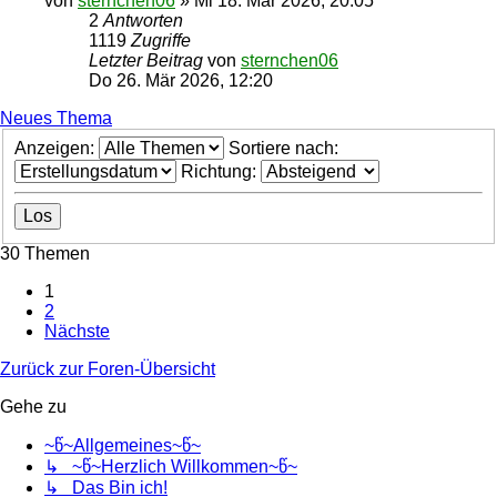
von
sternchen06
»
Mi 18. Mär 2026, 20:05
2
Antworten
1119
Zugriffe
Letzter Beitrag
von
sternchen06
Do 26. Mär 2026, 12:20
Neues Thema
Anzeigen:
Sortiere nach:
Richtung:
30 Themen
1
2
Nächste
Zurück zur Foren-Übersicht
Gehe zu
~წ~Allgemeines~წ~
↳ ~წ~Herzlich Willkommen~წ~
↳ Das Bin ich!