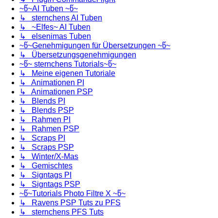
~წ~AI Tuben ~წ~
↳ sternchens AI Tuben
↳ ~Elfes~ AI Tuben
↳ elsenimas Tuben
~წ~Genehmigungen für Übersetzungen ~წ~
↳ Übersetzungsgenehmigungen
~წ~ sternchens Tutorials~წ~
↳ Meine eigenen Tutoriale
↳ Animationen PI
↳ Animationen PSP
↳ Blends PI
↳ Blends PSP
↳ Rahmen PI
↳ Rahmen PSP
↳ Scraps PI
↳ Scraps PSP
↳ Winter/X-Mas
↳ Gemischtes
↳ Signtags PI
↳ Signtags PSP
~წ~Tutorials Photo Filtre X ~წ~
↳ Ravens PSP Tuts zu PFS
↳ sternchens PFS Tuts