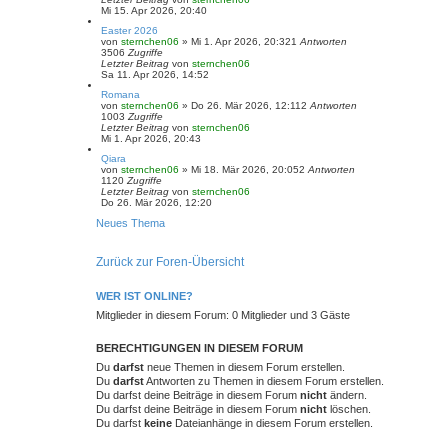
Mi 15. Apr 2026, 20:40
Easter 2026
von
sternchen06
»
Mi 1. Apr 2026, 20:32
1
Antworten
3506
Zugriffe
Letzter Beitrag
von
sternchen06
Sa 11. Apr 2026, 14:52
Romana
von
sternchen06
»
Do 26. Mär 2026, 12:11
2
Antworten
1003
Zugriffe
Letzter Beitrag
von
sternchen06
Mi 1. Apr 2026, 20:43
Qiara
von
sternchen06
»
Mi 18. Mär 2026, 20:05
2
Antworten
1120
Zugriffe
Letzter Beitrag
von
sternchen06
Do 26. Mär 2026, 12:20
Neues Thema
Zurück zur Foren-Übersicht
WER IST ONLINE?
Mitglieder in diesem Forum: 0 Mitglieder und 3 Gäste
BERECHTIGUNGEN IN DIESEM FORUM
Du
darfst
neue Themen in diesem Forum erstellen.
Du
darfst
Antworten zu Themen in diesem Forum erstellen.
Du darfst deine Beiträge in diesem Forum
nicht
ändern.
Du darfst deine Beiträge in diesem Forum
nicht
löschen.
Du darfst
keine
Dateianhänge in diesem Forum erstellen.