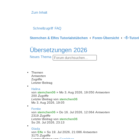
Zum Inhalt
Schnellzugriff
FAQ
Sternchen & Elfes Tutorialstübchen
Foren-Übersicht
~წ~Tutor
Übersetzungen 2026
S
E
Neues Thema
u
r
c
w
h
e
e
i
Themen
t
Antworten
e
Zugriffe
r
Letzter Beitrag
t
Halina
e
von
sternchen06
»
Mo 3. Aug 2026, 19:05
0
Antworten
S
200
Zugriffe
u
Letzter Beitrag
von
sternchen06
c
Mo 3. Aug 2026, 19:05
h
e
Femke
von
sternchen06
»
Do 16. Jul 2026, 12:06
4
Antworten
2319
Zugriffe
Letzter Beitrag
von
sternchen06
So 26. Jul 2026, 23:13
Giada
von
Elfe
»
So 19. Jul 2026, 21:08
6
Antworten
3175
Zugriffe
Letzter Beitrag
von
Carolchen