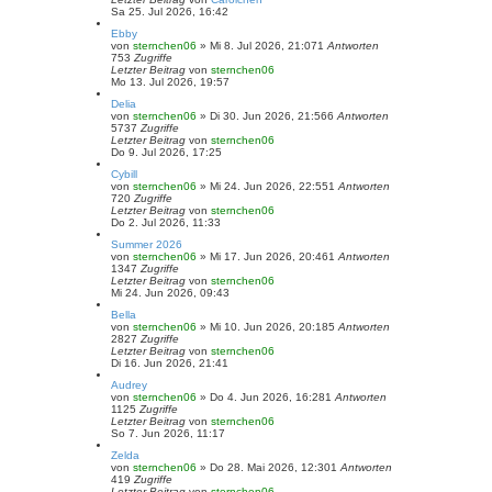
Sa 25. Jul 2026, 16:42
Ebby
von
sternchen06
»
Mi 8. Jul 2026, 21:07
1
Antworten
753
Zugriffe
Letzter Beitrag
von
sternchen06
Mo 13. Jul 2026, 19:57
Delia
von
sternchen06
»
Di 30. Jun 2026, 21:56
6
Antworten
5737
Zugriffe
Letzter Beitrag
von
sternchen06
Do 9. Jul 2026, 17:25
Cybill
von
sternchen06
»
Mi 24. Jun 2026, 22:55
1
Antworten
720
Zugriffe
Letzter Beitrag
von
sternchen06
Do 2. Jul 2026, 11:33
Summer 2026
von
sternchen06
»
Mi 17. Jun 2026, 20:46
1
Antworten
1347
Zugriffe
Letzter Beitrag
von
sternchen06
Mi 24. Jun 2026, 09:43
Bella
von
sternchen06
»
Mi 10. Jun 2026, 20:18
5
Antworten
2827
Zugriffe
Letzter Beitrag
von
sternchen06
Di 16. Jun 2026, 21:41
Audrey
von
sternchen06
»
Do 4. Jun 2026, 16:28
1
Antworten
1125
Zugriffe
Letzter Beitrag
von
sternchen06
So 7. Jun 2026, 11:17
Zelda
von
sternchen06
»
Do 28. Mai 2026, 12:30
1
Antworten
419
Zugriffe
Letzter Beitrag
von
sternchen06