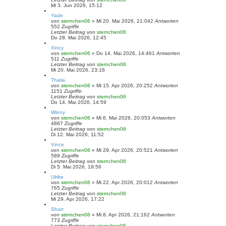
Mi 3. Jun 2026, 15:12
Yade
von
sternchen06
»
Mi 20. Mai 2026, 21:04
2
Antworten
552
Zugriffe
Letzter Beitrag
von
sternchen06
Do 28. Mai 2026, 12:45
Xincy
von
sternchen06
»
Do 14. Mai 2026, 14:46
1
Antworten
511
Zugriffe
Letzter Beitrag
von
sternchen06
Mi 20. Mai 2026, 23:16
Thalia
von
sternchen06
»
Mi 15. Apr 2026, 20:25
2
Antworten
1151
Zugriffe
Letzter Beitrag
von
sternchen06
Do 14. Mai 2026, 14:59
Winny
von
sternchen06
»
Mi 6. Mai 2026, 20:05
3
Antworten
4867
Zugriffe
Letzter Beitrag
von
sternchen06
Di 12. Mai 2026, 11:52
Vince
von
sternchen06
»
Mi 29. Apr 2026, 20:52
1
Antworten
589
Zugriffe
Letzter Beitrag
von
sternchen06
Di 5. Mai 2026, 19:56
Ulrike
von
sternchen06
»
Mi 22. Apr 2026, 20:01
2
Antworten
765
Zugriffe
Letzter Beitrag
von
sternchen06
Mi 29. Apr 2026, 17:22
Sharr
von
sternchen06
»
Mi 8. Apr 2026, 21:16
2
Antworten
773
Zugriffe
Letzter Beitrag
von
sternchen06