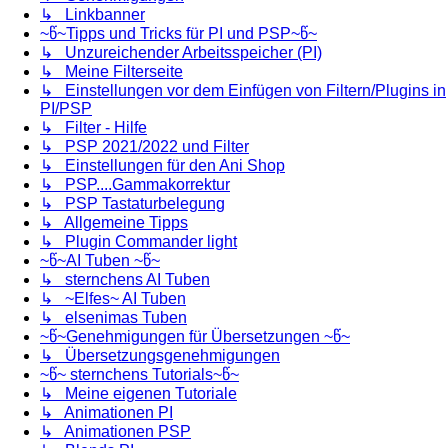
↳ Linkbanner
~წ~Tipps und Tricks für PI und PSP~წ~
↳ Unzureichender Arbeitsspeicher (PI)
↳ Meine Filterseite
↳ Einstellungen vor dem Einfügen von Filtern/Plugins in
PI/PSP
↳ Filter - Hilfe
↳ PSP 2021/2022 und Filter
↳ Einstellungen für den Ani Shop
↳ PSP....Gammakorrektur
↳ PSP Tastaturbelegung
↳ Allgemeine Tipps
↳ Plugin Commander light
~წ~AI Tuben ~წ~
↳ sternchens AI Tuben
↳ ~Elfes~ AI Tuben
↳ elsenimas Tuben
~წ~Genehmigungen für Übersetzungen ~წ~
↳ Übersetzungsgenehmigungen
~წ~ sternchens Tutorials~წ~
↳ Meine eigenen Tutoriale
↳ Animationen PI
↳ Animationen PSP