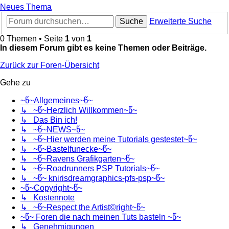
Neues Thema
Suche
Erweiterte Suche
0 Themen • Seite
1
von
1
In diesem Forum gibt es keine Themen oder Beiträge.
Zurück zur Foren-Übersicht
Gehe zu
~წ~Allgemeines~წ~
↳ ~წ~Herzlich Willkommen~წ~
↳ Das Bin ich!
↳ ~წ~NEWS~წ~
↳ ~წ~Hier werden meine Tutorials gestestet~წ~
↳ ~წ~Bastelfunecke~წ~
↳ ~წ~Ravens Grafikgarten~წ~
↳ ~წ~Roadrunners PSP Tutorials~წ~
↳ ~წ~ knirisdreamgraphics-pfs-psp~წ~
~წ~Copyright~წ~
↳ Kostennote
↳ ~წ~Respect the Artist©right~წ~
~წ~ Foren die nach meinen Tuts basteln ~წ~
↳ Genehmigungen