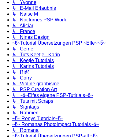
↳ Yvonne
↳ E-Mail Erlaubnis
↳ Naise M
↳ Nocturnes PSP World
↳ Aliciar
↳ France
↳ Nines Design
~წ~Tutorial Übersetzungen PSP ~Elfe~~წ~
↳ Gerrie
↳ Tuts Keetje - Karin
↳ Keetje Tutorials
↳ Karins Tutorials
↳ Ri@
↳ Corry
↳ Violine graphisme
↳ PSP Creation Art
↳ ~წ~Elfes eigene PSP-Tutirials~წ~
↳ Tuts mit Scraps
↳ Signtags
↳ Rahmen
~წ~ Renys Tutorials~წ~
~წ~ Romanas PhotoImpact Tutorials~წ~
↳ Romana
~წ~Tutorial Übersetzungen PSP-alt ~წ~