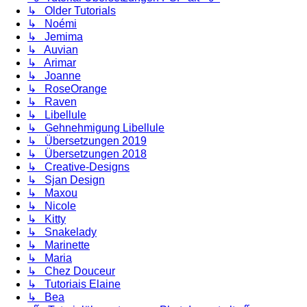
↳ Older Tutorials
↳ Noémi
↳ Jemima
↳ Auvian
↳ Arimar
↳ Joanne
↳ RoseOrange
↳ Raven
↳ Libellule
↳ Gehnehmigung Libellule
↳ Übersetzungen 2019
↳ Übersetzungen 2018
↳ Creative-Designs
↳ Sjan Design
↳ Maxou
↳ Nicole
↳ Kitty
↳ Snakelady
↳ Marinette
↳ Maria
↳ Chez Douceur
↳ Tutoriais Elaine
↳ Bea