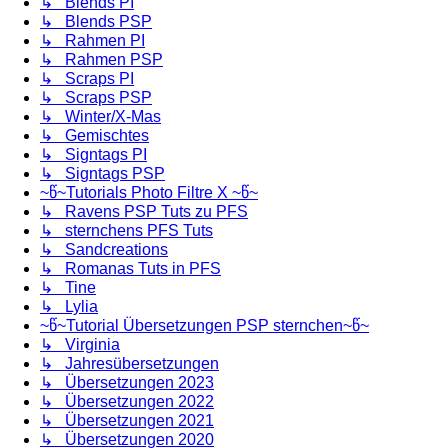
↳ Blends PI
↳ Blends PSP
↳ Rahmen PI
↳ Rahmen PSP
↳ Scraps PI
↳ Scraps PSP
↳ Winter/X-Mas
↳ Gemischtes
↳ Signtags PI
↳ Signtags PSP
~წ~Tutorials Photo Filtre X ~წ~
↳ Ravens PSP Tuts zu PFS
↳ sternchens PFS Tuts
↳ Sandcreations
↳ Romanas Tuts in PFS
↳ Tine
↳ Lylia
~წ~Tutorial Übersetzungen PSP sternchen~წ~
↳ Virginia
↳ Jahresübersetzungen
↳ Übersetzungen 2023
↳ Übersetzungen 2022
↳ Übersetzungen 2021
↳ Übersetzungen 2020