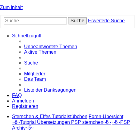
Zum Inhalt
Suche
Erweiterte Suche
Schnellzugriff
Unbeantwortete Themen
Aktive Themen
Suche
Mitglieder
Das Team
Liste der Danksagungen
FAQ
Anmelden
Registrieren
Sternchen & Elfes Tutorialstübchen
Foren-Übersicht
~წ~Tutorial Übersetzungen PSP sternchen~წ~
~წ~PSP
Archiv~წ~