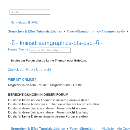
S
E
u
r
c
w
Schnellzugriff
FAQ
h
e
e
i
t
Sternchen & Elfes Tutorialstübchen
Foren-Übersicht
~წ~Allgemeines~წ~
e
r
t
~წ~ knirisdreamgraphics-pfs-psp~წ~
e
S
S
E
Neues Thema
u
u
r
c
c
w
h
e
h
e
In diesem Forum gibt es keine Themen oder Beiträge.
e
i
t
Zurück zur Foren-Übersicht
e
r
t
WER IST ONLINE?
e
S
Mitglieder in diesem Forum: 0 Mitglieder und 2 Gäste
u
c
h
BERECHTIGUNGEN IN DIESEM FORUM
e
Du darfst
keine
neuen Themen in diesem Forum erstellen.
Du darfst
keine
Antworten zu Themen in diesem Forum erstellen.
Du darfst deine Beiträge in diesem Forum
nicht
ändern.
Du darfst deine Beiträge in diesem Forum
nicht
löschen.
Du darfst
keine
Dateianhänge in diesem Forum erstellen.
Sternchen & Elfes Tutorialstübchen
Foren-Übersicht
Mitglieder
Alle Coo