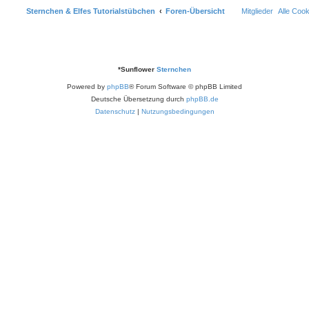
Sternchen & Elfes Tutorialstübchen
Foren-Übersicht
Mitglieder
Alle Coo
*
Sunflower
Sternchen
Powered by
phpBB
® Forum Software © phpBB Limited
Deutsche Übersetzung durch
phpBB.de
Datenschutz
|
Nutzungsbedingungen