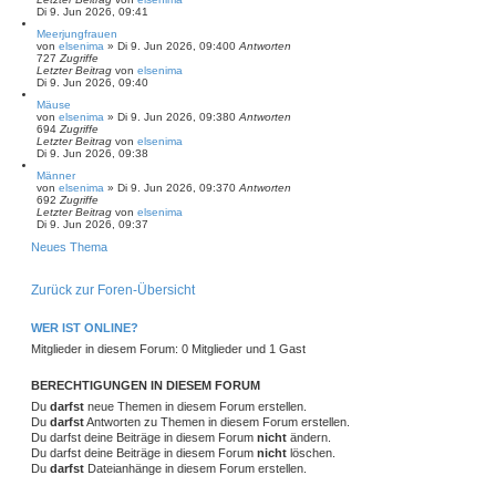
Di 9. Jun 2026, 09:41
Meerjungfrauen
von
elsenima
»
Di 9. Jun 2026, 09:40
0
Antworten
727
Zugriffe
Letzter Beitrag
von
elsenima
Di 9. Jun 2026, 09:40
Mäuse
von
elsenima
»
Di 9. Jun 2026, 09:38
0
Antworten
694
Zugriffe
Letzter Beitrag
von
elsenima
Di 9. Jun 2026, 09:38
Männer
von
elsenima
»
Di 9. Jun 2026, 09:37
0
Antworten
692
Zugriffe
Letzter Beitrag
von
elsenima
Di 9. Jun 2026, 09:37
Neues Thema
Zurück zur Foren-Übersicht
WER IST ONLINE?
Mitglieder in diesem Forum: 0 Mitglieder und 1 Gast
BERECHTIGUNGEN IN DIESEM FORUM
Du
darfst
neue Themen in diesem Forum erstellen.
Du
darfst
Antworten zu Themen in diesem Forum erstellen.
Du darfst deine Beiträge in diesem Forum
nicht
ändern.
Du darfst deine Beiträge in diesem Forum
nicht
löschen.
Du
darfst
Dateianhänge in diesem Forum erstellen.