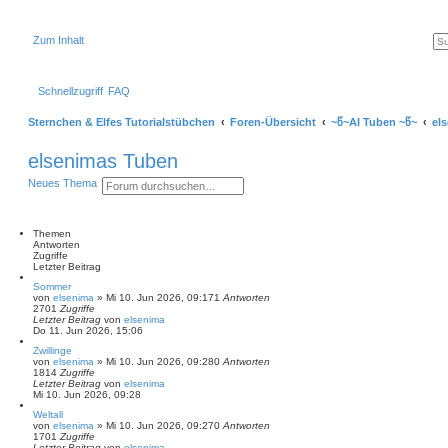
Zum Inhalt
Schnellzugriff
FAQ
Sternchen & Elfes Tutorialstübchen
Foren-Übersicht
~წ~AI Tuben ~წ~
el
elsenimas Tuben
S
E
Neues Thema
u
r
c
w
h
e
e
i
Themen
t
Antworten
e
Zugriffe
r
Letzter Beitrag
t
Sommer
e
von
elsenima
»
Mi 10. Jun 2026, 09:17
1
Antworten
S
2701
Zugriffe
u
Letzter Beitrag
von
elsenima
c
Do 11. Jun 2026, 15:06
h
e
Zwillinge
von
elsenima
»
Mi 10. Jun 2026, 09:28
0
Antworten
1814
Zugriffe
Letzter Beitrag
von
elsenima
Mi 10. Jun 2026, 09:28
Weltall
von
elsenima
»
Mi 10. Jun 2026, 09:27
0
Antworten
1701
Zugriffe
Letzter Beitrag
von
elsenima