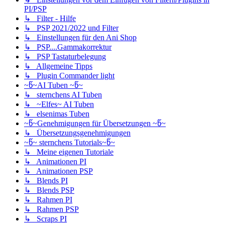
PI/PSP
↳ Filter - Hilfe
↳ PSP 2021/2022 und Filter
↳ Einstellungen für den Ani Shop
↳ PSP....Gammakorrektur
↳ PSP Tastaturbelegung
↳ Allgemeine Tipps
↳ Plugin Commander light
~წ~AI Tuben ~წ~
↳ sternchens AI Tuben
↳ ~Elfes~ AI Tuben
↳ elsenimas Tuben
~წ~Genehmigungen für Übersetzungen ~წ~
↳ Übersetzungsgenehmigungen
~წ~ sternchens Tutorials~წ~
↳ Meine eigenen Tutoriale
↳ Animationen PI
↳ Animationen PSP
↳ Blends PI
↳ Blends PSP
↳ Rahmen PI
↳ Rahmen PSP
↳ Scraps PI