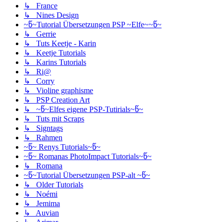
↳ France
↳ Nines Design
~წ~Tutorial Übersetzungen PSP ~Elfe~~წ~
↳ Gerrie
↳ Tuts Keetje - Karin
↳ Keetje Tutorials
↳ Karins Tutorials
↳ Ri@
↳ Corry
↳ Violine graphisme
↳ PSP Creation Art
↳ ~წ~Elfes eigene PSP-Tutirials~წ~
↳ Tuts mit Scraps
↳ Signtags
↳ Rahmen
~წ~ Renys Tutorials~წ~
~წ~ Romanas PhotoImpact Tutorials~წ~
↳ Romana
~წ~Tutorial Übersetzungen PSP-alt ~წ~
↳ Older Tutorials
↳ Noémi
↳ Jemima
↳ Auvian