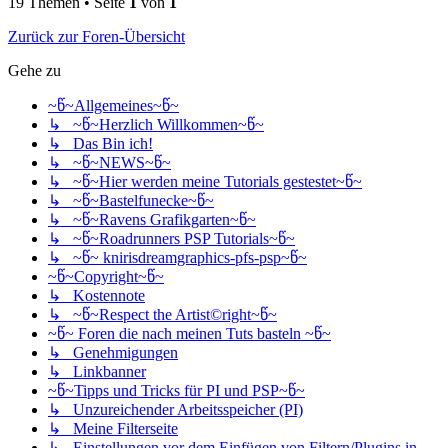
19 Themen • Seite
1
von
1
Zurück zur Foren-Übersicht
Gehe zu
~წ~Allgemeines~წ~
↳ ~წ~Herzlich Willkommen~წ~
↳ Das Bin ich!
↳ ~წ~NEWS~წ~
↳ ~წ~Hier werden meine Tutorials gestestet~წ~
↳ ~წ~Bastelfunecke~წ~
↳ ~წ~Ravens Grafikgarten~წ~
↳ ~წ~Roadrunners PSP Tutorials~წ~
↳ ~წ~ knirisdreamgraphics-pfs-psp~წ~
~წ~Copyright~წ~
↳ Kostennote
↳ ~წ~Respect the Artist©right~წ~
~წ~ Foren die nach meinen Tuts basteln ~წ~
↳ Genehmigungen
↳ Linkbanner
~წ~Tipps und Tricks für PI und PSP~წ~
↳ Unzureichender Arbeitsspeicher (PI)
↳ Meine Filterseite
↳ Einstellungen vor dem Einfügen von Filtern/Plugins in