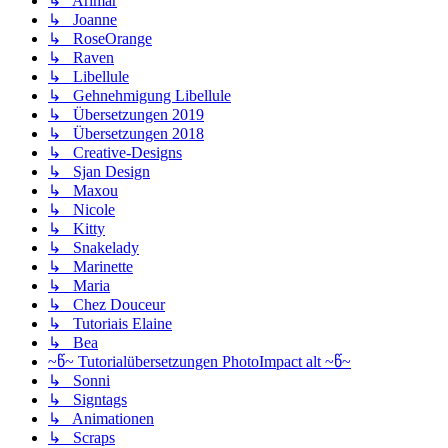
↳ Arimar
↳ Joanne
↳ RoseOrange
↳ Raven
↳ Libellule
↳ Gehnehmigung Libellule
↳ Übersetzungen 2019
↳ Übersetzungen 2018
↳ Creative-Designs
↳ Sjan Design
↳ Maxou
↳ Nicole
↳ Kitty
↳ Snakelady
↳ Marinette
↳ Maria
↳ Chez Douceur
↳ Tutoriais Elaine
↳ Bea
~წ~ Tutorialübersetzungen PhotoImpact alt ~წ~
↳ Sonni
↳ Signtags
↳ Animationen
↳ Scraps