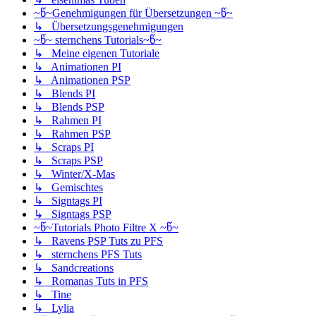
~წ~Genehmigungen für Übersetzungen ~წ~
↳ Übersetzungsgenehmigungen
~წ~ sternchens Tutorials~წ~
↳ Meine eigenen Tutoriale
↳ Animationen PI
↳ Animationen PSP
↳ Blends PI
↳ Blends PSP
↳ Rahmen PI
↳ Rahmen PSP
↳ Scraps PI
↳ Scraps PSP
↳ Winter/X-Mas
↳ Gemischtes
↳ Signtags PI
↳ Signtags PSP
~წ~Tutorials Photo Filtre X ~წ~
↳ Ravens PSP Tuts zu PFS
↳ sternchens PFS Tuts
↳ Sandcreations
↳ Romanas Tuts in PFS
↳ Tine
↳ Lylia