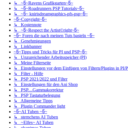
↳ ~წ~Ravens Grafikgarten~წ~
↳ ~წ~Roadrunners PSP Tutorials~წ~
↳ ~წ~ knirisdreamgraphics-pfs-psp~წ~
~წ~Copyright~წ~
↳ Kostennote
↳ ~წ~Respect the Artist©right~წ~
~წ~ Foren die nach meinen Tuts basteln ~წ~
↳ Genehmigungen
↳ Linkbanner
~წ~Tipps und Tricks für PI und PSP~წ~
↳ Unzureichender Arbeitsspeicher (PI)
↳ Meine Filterseite
↳ Einstellungen vor dem Einfügen von Filtern/Plugins in PI/
↳ Filter - Hilfe
↳ PSP 2021/2022 und Filter
↳ Einstellungen für den Ani Shop
↳ PSP....Gammakorrektur
↳ PSP Tastaturbelegung
↳ Allgemeine Tipps
↳ Plugin Commander light
~წ~AI Tuben ~წ~
↳ sternchens AI Tuben
↳ ~Elfes~ AI Tuben
↳ elsenimas Tuben