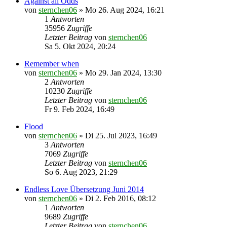
Against all Odds
von
sternchen06
»
Mo 26. Aug 2024, 16:21
1
Antworten
35956
Zugriffe
Letzter Beitrag
von
sternchen06
Sa 5. Okt 2024, 20:24
Remember when
von
sternchen06
»
Mo 29. Jan 2024, 13:30
2
Antworten
10230
Zugriffe
Letzter Beitrag
von
sternchen06
Fr 9. Feb 2024, 16:49
Flood
von
sternchen06
»
Di 25. Jul 2023, 16:49
3
Antworten
7069
Zugriffe
Letzter Beitrag
von
sternchen06
So 6. Aug 2023, 21:29
Endless Love Übersetzung Juni 2014
von
sternchen06
»
Di 2. Feb 2016, 08:12
1
Antworten
9689
Zugriffe
Letzter Beitrag
von
sternchen06