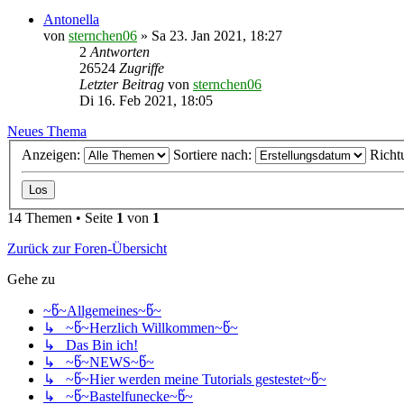
Antonella
von
sternchen06
»
Sa 23. Jan 2021, 18:27
2
Antworten
26524
Zugriffe
Letzter Beitrag
von
sternchen06
Di 16. Feb 2021, 18:05
Neues Thema
Anzeigen:
Sortiere nach:
Richt
14 Themen • Seite
1
von
1
Zurück zur Foren-Übersicht
Gehe zu
~წ~Allgemeines~წ~
↳ ~წ~Herzlich Willkommen~წ~
↳ Das Bin ich!
↳ ~წ~NEWS~წ~
↳ ~წ~Hier werden meine Tutorials gestestet~წ~
↳ ~წ~Bastelfunecke~წ~