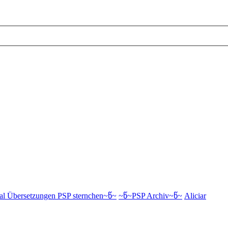
al Übersetzungen PSP sternchen~წ~
~წ~PSP Archiv~წ~
Aliciar