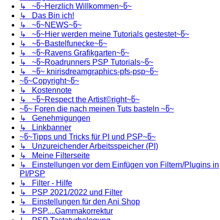
↳ ~წ~Herzlich Willkommen~წ~
↳ Das Bin ich!
↳ ~წ~NEWS~წ~
↳ ~წ~Hier werden meine Tutorials gestestet~წ~
↳ ~წ~Bastelfunecke~წ~
↳ ~წ~Ravens Grafikgarten~წ~
↳ ~წ~Roadrunners PSP Tutorials~წ~
↳ ~წ~ knirisdreamgraphics-pfs-psp~წ~
~წ~Copyright~წ~
↳ Kostennote
↳ ~წ~Respect the Artist©right~წ~
~წ~ Foren die nach meinen Tuts basteln ~წ~
↳ Genehmigungen
↳ Linkbanner
~წ~Tipps und Tricks für PI und PSP~წ~
↳ Unzureichender Arbeitsspeicher (PI)
↳ Meine Filterseite
↳ Einstellungen vor dem Einfügen von Filtern/Plugins in
PI/PSP
↳ Filter - Hilfe
↳ PSP 2021/2022 und Filter
↳ Einstellungen für den Ani Shop
↳ PSP....Gammakorrektur