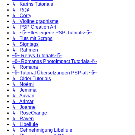
↳ Karins Tutorials
↳ Ri@
↳ Corry
↳ Violine graphisme
↳ PSP Creation Art
↳ ~წ~Elfes eigene PSP-Tutirials~წ~
↳ Tuts mit Scraps
↳ Signtags
↳ Rahmen
~წ~ Renys Tutorials~წ~
~წ~ Romanas PhotoImpact Tutorials~წ~
↳ Romana
~წ~Tutorial Übersetzungen PSP-alt ~წ~
↳ Older Tutorials
↳ Noémi
↳ Jemima
↳ Auvian
↳ Arimar
↳ Joanne
↳ RoseOrange
↳ Raven
↳ Libellule
↳ Gehnehmigung Libellule