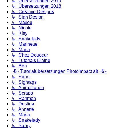
↳ Übersetzungen 2019
↳ Übersetzungen 2018
↳ Creative-Designs
↳ Sjan Design
↳ Maxou
↳ Nicole
↳ Kitty
↳ Snakelady
↳ Marinette
↳ Maria
↳ Chez Douceur
↳ Tutoriais Elaine
↳ Bea
~წ~ Tutorialübersetzungen PhotoImpact alt ~წ~
↳ Sonni
↳ Signtags
↳ Animationen
↳ Scraps
↳ Rahmen
↳ Deslina
↳ Annette
↳ Maria
↳ Snakelady
↳ Sabry