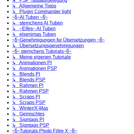
↳ PSP Tastaturbelegung
↳ Allgemeine Tipps
↳ Plugin Commander light
~წ~AI Tuben ~წ~
↳ sternchens AI Tuben
↳ ~Elfes~ AI Tuben
↳ elsenimas Tuben
~წ~Genehmigungen für Übersetzungen ~წ~
↳ Übersetzungsgenehmigungen
~წ~ sternchens Tutorials~წ~
↳ Meine eigenen Tutoriale
↳ Animationen PI
↳ Animationen PSP
↳ Blends PI
↳ Blends PSP
↳ Rahmen PI
↳ Rahmen PSP
↳ Scraps PI
↳ Scraps PSP
↳ Winter/X-Mas
↳ Gemischtes
↳ Signtags PI
↳ Signtags PSP
~წ~Tutorials Photo Filtre X ~წ~