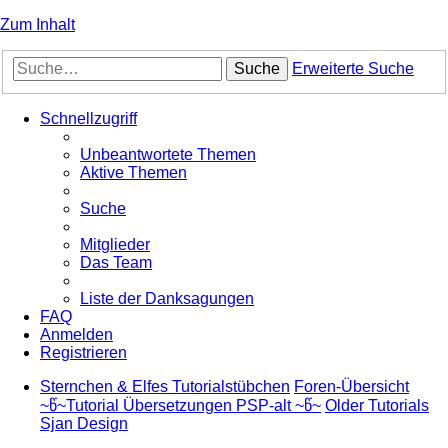
Zum Inhalt
Suche
Erweiterte Suche
Schnellzugriff
Unbeantwortete Themen
Aktive Themen
Suche
Mitglieder
Das Team
Liste der Danksagungen
FAQ
Anmelden
Registrieren
Sternchen & Elfes Tutorialstübchen
Foren-Übersicht
~წ~Tutorial Übersetzungen PSP-alt ~წ~
Older Tutorials
Sjan Design