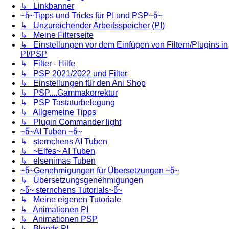
↳ Linkbanner
~წ~Tipps und Tricks für PI und PSP~წ~
↳ Unzureichender Arbeitsspeicher (PI)
↳ Meine Filterseite
↳ Einstellungen vor dem Einfügen von Filtern/Plugins in
PI/PSP
↳ Filter - Hilfe
↳ PSP 2021/2022 und Filter
↳ Einstellungen für den Ani Shop
↳ PSP....Gammakorrektur
↳ PSP Tastaturbelegung
↳ Allgemeine Tipps
↳ Plugin Commander light
~წ~AI Tuben ~წ~
↳ sternchens AI Tuben
↳ ~Elfes~ AI Tuben
↳ elsenimas Tuben
~წ~Genehmigungen für Übersetzungen ~წ~
↳ Übersetzungsgenehmigungen
~წ~ sternchens Tutorials~წ~
↳ Meine eigenen Tutoriale
↳ Animationen PI
↳ Animationen PSP
↳ Blends PI