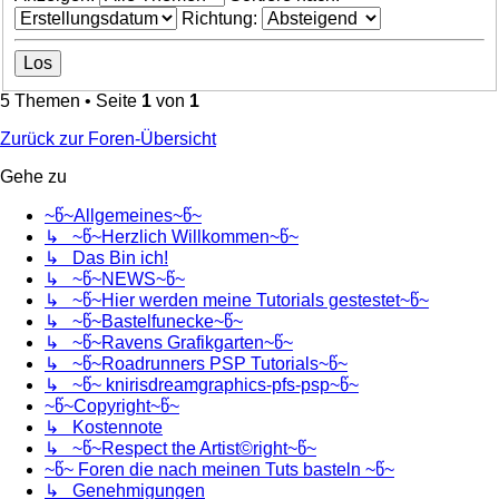
Richtung:
5 Themen • Seite
1
von
1
Zurück zur Foren-Übersicht
Gehe zu
~წ~Allgemeines~წ~
↳ ~წ~Herzlich Willkommen~წ~
↳ Das Bin ich!
↳ ~წ~NEWS~წ~
↳ ~წ~Hier werden meine Tutorials gestestet~წ~
↳ ~წ~Bastelfunecke~წ~
↳ ~წ~Ravens Grafikgarten~წ~
↳ ~წ~Roadrunners PSP Tutorials~წ~
↳ ~წ~ knirisdreamgraphics-pfs-psp~წ~
~წ~Copyright~წ~
↳ Kostennote
↳ ~წ~Respect the Artist©right~წ~
~წ~ Foren die nach meinen Tuts basteln ~წ~
↳ Genehmigungen