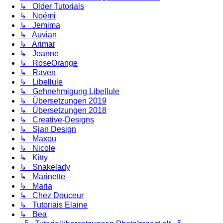
↳ Older Tutorials
↳ Noémi
↳ Jemima
↳ Auvian
↳ Arimar
↳ Joanne
↳ RoseOrange
↳ Raven
↳ Libellule
↳ Gehnehmigung Libellule
↳ Übersetzungen 2019
↳ Übersetzungen 2018
↳ Creative-Designs
↳ Sjan Design
↳ Maxou
↳ Nicole
↳ Kitty
↳ Snakelady
↳ Marinette
↳ Maria
↳ Chez Douceur
↳ Tutoriais Elaine
↳ Bea