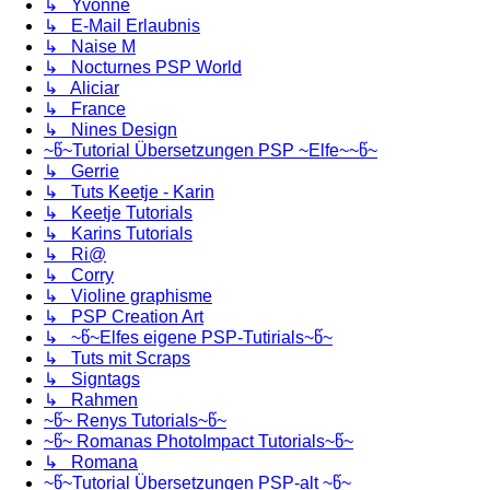
↳ Yvonne
↳ E-Mail Erlaubnis
↳ Naise M
↳ Nocturnes PSP World
↳ Aliciar
↳ France
↳ Nines Design
~წ~Tutorial Übersetzungen PSP ~Elfe~~წ~
↳ Gerrie
↳ Tuts Keetje - Karin
↳ Keetje Tutorials
↳ Karins Tutorials
↳ Ri@
↳ Corry
↳ Violine graphisme
↳ PSP Creation Art
↳ ~წ~Elfes eigene PSP-Tutirials~წ~
↳ Tuts mit Scraps
↳ Signtags
↳ Rahmen
~წ~ Renys Tutorials~წ~
~წ~ Romanas PhotoImpact Tutorials~წ~
↳ Romana
~წ~Tutorial Übersetzungen PSP-alt ~წ~