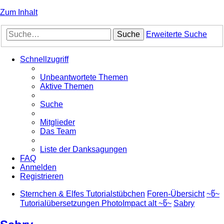
Zum Inhalt
Suche
Erweiterte Suche
Schnellzugriff
Unbeantwortete Themen
Aktive Themen
Suche
Mitglieder
Das Team
Liste der Danksagungen
FAQ
Anmelden
Registrieren
Sternchen & Elfes Tutorialstübchen
Foren-Übersicht
~წ~
Tutorialübersetzungen PhotoImpact alt ~წ~
Sabry