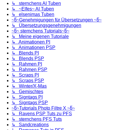
↳ sternchens AI Tuben
↳ ~Elfes~ AI Tuben
↳ elsenimas Tuben
~წ~Genehmigungen für Übersetzungen ~წ~
↳ Übersetzungsgenehmigungen
~წ~ sternchens Tutorials~წ~
↳ Meine eigenen Tutoriale
↳ Animationen PI
↳ Animationen PSP
↳ Blends PI
↳ Blends PSP
↳ Rahmen PI
↳ Rahmen PSP
↳ Scraps PI
↳ Scraps PSP
↳ Winter/X-Mas
↳ Gemischtes
↳ Signtags PI
↳ Signtags PSP
~წ~Tutorials Photo Filtre X ~წ~
↳ Ravens PSP Tuts zu PFS
↳ sternchens PFS Tuts
↳ Sandcreations