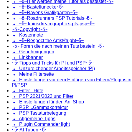
↳ ~წ~Hier werden meine Tutorials gestestet~წ~
↳ ~წ~Bastelfunecke~წ~
↳ ~წ~Ravens Grafikgarten~წ~
↳ ~წ~Roadrunners PSP Tutorials~წ~
↳ ~წ~ knirisdreamgraphics-pfs-psp~წ~
~წ~Copyright~წ~
↳ Kostennote
↳ ~წ~Respect the Artist©right~წ~
~წ~ Foren die nach meinen Tuts basteln ~წ~
↳ Genehmigungen
↳ Linkbanner
~წ~Tipps und Tricks für PI und PSP~წ~
↳ Unzureichender Arbeitsspeicher (PI)
↳ Meine Filterseite
↳ Einstellungen vor dem Einfügen von Filtern/Plugins in
PI/PSP
↳ Filter - Hilfe
↳ PSP 2021/2022 und Filter
↳ Einstellungen für den Ani Shop
↳ PSP....Gammakorrektur
↳ PSP Tastaturbelegung
↳ Allgemeine Tipps
↳ Plugin Commander light
~წ~AI Tuben ~წ~