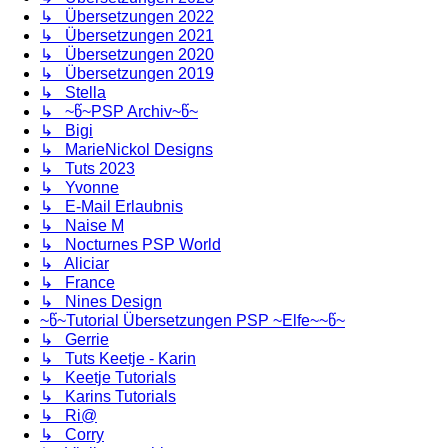
↳ Übersetzungen 2022
↳ Übersetzungen 2021
↳ Übersetzungen 2020
↳ Übersetzungen 2019
↳ Stella
↳ ~წ~PSP Archiv~წ~
↳ Bigi
↳ MarieNickol Designs
↳ Tuts 2023
↳ Yvonne
↳ E-Mail Erlaubnis
↳ Naise M
↳ Nocturnes PSP World
↳ Aliciar
↳ France
↳ Nines Design
~წ~Tutorial Übersetzungen PSP ~Elfe~~წ~
↳ Gerrie
↳ Tuts Keetje - Karin
↳ Keetje Tutorials
↳ Karins Tutorials
↳ Ri@
↳ Corry