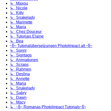
↳ Maxou
↳ Nicole
↳ Kitty
↳ Snakelady
↳ Marinette
↳ Maria
↳ Chez Douceur
↳ Tutoriais Elaine
↳ Bea
~წ~ Tutorialübersetzungen PhotoImpact alt ~წ~
↳ Sonni
↳ Signtags
↳ Animationen
↳ Scraps
↳ Rahmen
↳ Deslina
↳ Annette
↳ Maria
↳ Snakelady
↳ Sabry
↳ Dawn
↳ Macy
↳ ~წ~ Romanas PhotoImpact Tutorials~წ~