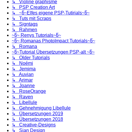
↳ Violine graphisme
↳ PSP Creation Art
↳ ~წ~Elfes eigene PSP-Tutirials~წ~
↳ Tuts mit Scraps
↳ Signtags
↳ Rahmen
~წ~ Renys Tutorials~წ~
~წ~ Romanas PhotoImpact Tutorials~წ~
↳ Romana
~წ~Tutorial Übersetzungen PSP-alt ~წ~
↳ Older Tutorials
↳ Noémi
↳ Jemima
↳ Auvian
↳ Arimar
↳ Joanne
↳ RoseOrange
↳ Raven
↳ Libellule
↳ Gehnehmigung Libellule
↳ Übersetzungen 2019
↳ Übersetzungen 2018
↳ Creative-Designs
↳ Sjan Design