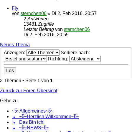
Fly
von
sternchen06
»
Di 2. Feb 2016, 20:57
2
Antworten
13431
Zugriffe
Letzter Beitrag
von
sternchen06
Di 2. Feb 2016, 20:59
Neues Thema
Anzeigen:
Sortiere nach:
Richtung:
3 Themen • Seite
1
von
1
Zurück zur Foren-Übersicht
Gehe zu
~წ~Allgemeines~წ~
↳ ~წ~Herzlich Willkommen~წ~
↳ Das Bin ich!
↳ ~წ~NEWS~წ~