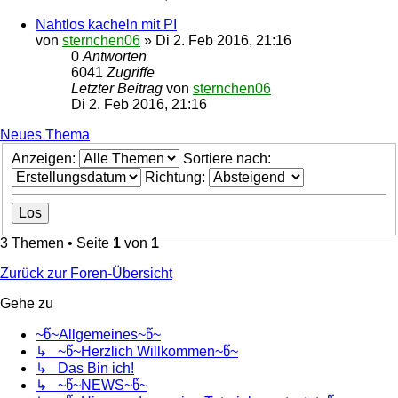
Nahtlos kacheln mit PI
von
sternchen06
»
Di 2. Feb 2016, 21:16
0
Antworten
6041
Zugriffe
Letzter Beitrag
von
sternchen06
Di 2. Feb 2016, 21:16
Neues Thema
Anzeigen:
Sortiere nach:
Richtung:
3 Themen • Seite
1
von
1
Zurück zur Foren-Übersicht
Gehe zu
~წ~Allgemeines~წ~
↳ ~წ~Herzlich Willkommen~წ~
↳ Das Bin ich!
↳ ~წ~NEWS~წ~