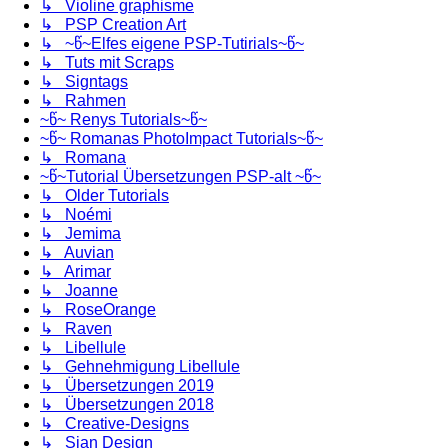
↳ Violine graphisme
↳ PSP Creation Art
↳ ~წ~Elfes eigene PSP-Tutirials~წ~
↳ Tuts mit Scraps
↳ Signtags
↳ Rahmen
~წ~ Renys Tutorials~წ~
~წ~ Romanas PhotoImpact Tutorials~წ~
↳ Romana
~წ~Tutorial Übersetzungen PSP-alt ~წ~
↳ Older Tutorials
↳ Noémi
↳ Jemima
↳ Auvian
↳ Arimar
↳ Joanne
↳ RoseOrange
↳ Raven
↳ Libellule
↳ Gehnehmigung Libellule
↳ Übersetzungen 2019
↳ Übersetzungen 2018
↳ Creative-Designs
↳ Sjan Design