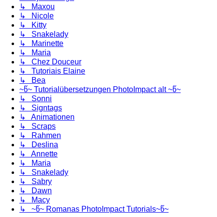
↳ Maxou
↳ Nicole
↳ Kitty
↳ Snakelady
↳ Marinette
↳ Maria
↳ Chez Douceur
↳ Tutoriais Elaine
↳ Bea
~წ~ Tutorialübersetzungen PhotoImpact alt ~წ~
↳ Sonni
↳ Signtags
↳ Animationen
↳ Scraps
↳ Rahmen
↳ Deslina
↳ Annette
↳ Maria
↳ Snakelady
↳ Sabry
↳ Dawn
↳ Macy
↳ ~წ~ Romanas PhotoImpact Tutorials~წ~