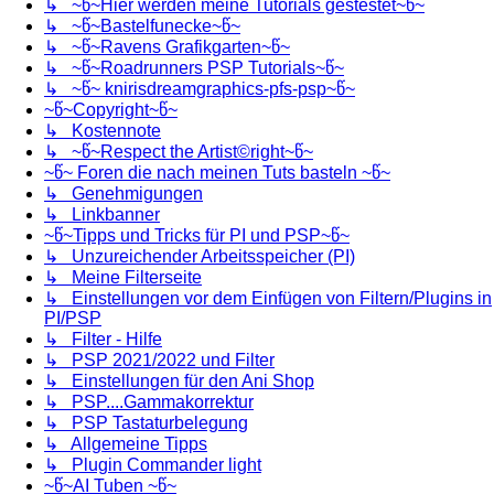
↳ ~წ~Hier werden meine Tutorials gestestet~წ~
↳ ~წ~Bastelfunecke~წ~
↳ ~წ~Ravens Grafikgarten~წ~
↳ ~წ~Roadrunners PSP Tutorials~წ~
↳ ~წ~ knirisdreamgraphics-pfs-psp~წ~
~წ~Copyright~წ~
↳ Kostennote
↳ ~წ~Respect the Artist©right~წ~
~წ~ Foren die nach meinen Tuts basteln ~წ~
↳ Genehmigungen
↳ Linkbanner
~წ~Tipps und Tricks für PI und PSP~წ~
↳ Unzureichender Arbeitsspeicher (PI)
↳ Meine Filterseite
↳ Einstellungen vor dem Einfügen von Filtern/Plugins in
PI/PSP
↳ Filter - Hilfe
↳ PSP 2021/2022 und Filter
↳ Einstellungen für den Ani Shop
↳ PSP....Gammakorrektur
↳ PSP Tastaturbelegung
↳ Allgemeine Tipps
↳ Plugin Commander light
~წ~AI Tuben ~წ~