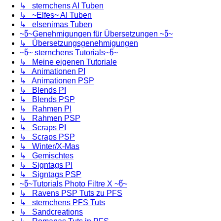
↳ sternchens AI Tuben
↳ ~Elfes~ AI Tuben
↳ elsenimas Tuben
~წ~Genehmigungen für Übersetzungen ~წ~
↳ Übersetzungsgenehmigungen
~წ~ sternchens Tutorials~წ~
↳ Meine eigenen Tutoriale
↳ Animationen PI
↳ Animationen PSP
↳ Blends PI
↳ Blends PSP
↳ Rahmen PI
↳ Rahmen PSP
↳ Scraps PI
↳ Scraps PSP
↳ Winter/X-Mas
↳ Gemischtes
↳ Signtags PI
↳ Signtags PSP
~წ~Tutorials Photo Filtre X ~წ~
↳ Ravens PSP Tuts zu PFS
↳ sternchens PFS Tuts
↳ Sandcreations