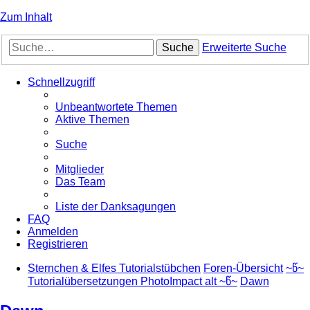
Zum Inhalt
Suche
Erweiterte Suche
Schnellzugriff
Unbeantwortete Themen
Aktive Themen
Suche
Mitglieder
Das Team
Liste der Danksagungen
FAQ
Anmelden
Registrieren
Sternchen & Elfes Tutorialstübchen
Foren-Übersicht
~წ~
Tutorialübersetzungen PhotoImpact alt ~წ~
Dawn