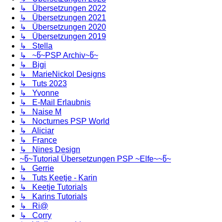
↳ Übersetzungen 2022
↳ Übersetzungen 2021
↳ Übersetzungen 2020
↳ Übersetzungen 2019
↳ Stella
↳ ~წ~PSP Archiv~წ~
↳ Bigi
↳ MarieNickol Designs
↳ Tuts 2023
↳ Yvonne
↳ E-Mail Erlaubnis
↳ Naise M
↳ Nocturnes PSP World
↳ Aliciar
↳ France
↳ Nines Design
~წ~Tutorial Übersetzungen PSP ~Elfe~~წ~
↳ Gerrie
↳ Tuts Keetje - Karin
↳ Keetje Tutorials
↳ Karins Tutorials
↳ Ri@
↳ Corry