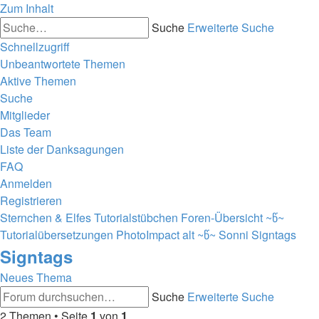
Zum Inhalt
Suche
Erweiterte Suche
Schnellzugriff
Unbeantwortete Themen
Aktive Themen
Suche
Mitglieder
Das Team
Liste der Danksagungen
FAQ
Anmelden
Registrieren
Sternchen & Elfes Tutorialstübchen
Foren-Übersicht
~წ~
Tutorialübersetzungen PhotoImpact alt ~წ~
Sonni
Signtags
Signtags
Neues Thema
Suche
Erweiterte Suche
2 Themen • Seite
1
von
1