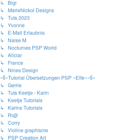
↳ Bigi
↳ MarieNickol Designs
↳ Tuts 2023
↳ Yvonne
↳ E-Mail Erlaubnis
↳ Naise M
↳ Nocturnes PSP World
↳ Aliciar
↳ France
↳ Nines Design
~წ~Tutorial Übersetzungen PSP ~Elfe~~წ~
↳ Gerrie
↳ Tuts Keetje - Karin
↳ Keetje Tutorials
↳ Karins Tutorials
↳ Ri@
↳ Corry
↳ Violine graphisme
↳ PSP Creation Art