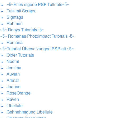
↳ ~წ~Elfes eigene PSP-Tutirials~წ~
↳ Tuts mit Scraps
↳ Signtags
↳ Rahmen
~წ~ Renys Tutorials~წ~
~წ~ Romanas PhotoImpact Tutorials~წ~
↳ Romana
~წ~Tutorial Übersetzungen PSP-alt ~წ~
↳ Older Tutorials
↳ Noémi
↳ Jemima
↳ Auvian
↳ Arimar
↳ Joanne
↳ RoseOrange
↳ Raven
↳ Libellule
↳ Gehnehmigung Libellule