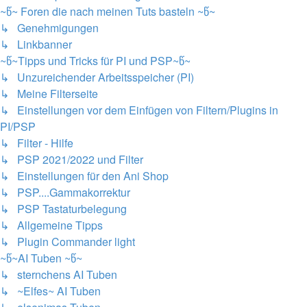
~წ~ Foren die nach meinen Tuts basteln ~წ~
↳ Genehmigungen
↳ Linkbanner
~წ~Tipps und Tricks für PI und PSP~წ~
↳ Unzureichender Arbeitsspeicher (PI)
↳ Meine Filterseite
↳ Einstellungen vor dem Einfügen von Filtern/Plugins in
PI/PSP
↳ Filter - Hilfe
↳ PSP 2021/2022 und Filter
↳ Einstellungen für den Ani Shop
↳ PSP....Gammakorrektur
↳ PSP Tastaturbelegung
↳ Allgemeine Tipps
↳ Plugin Commander light
~წ~AI Tuben ~წ~
↳ sternchens AI Tuben
↳ ~Elfes~ AI Tuben