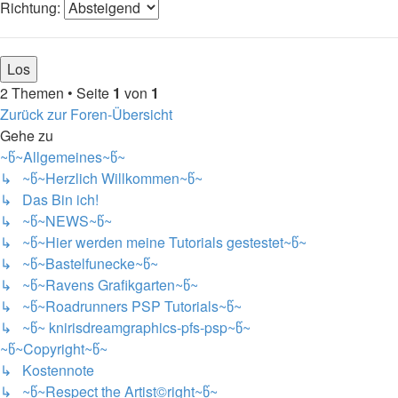
Richtung:
2 Themen • Seite
1
von
1
Zurück zur Foren-Übersicht
Gehe zu
~წ~Allgemeines~წ~
↳ ~წ~Herzlich Willkommen~წ~
↳ Das Bin ich!
↳ ~წ~NEWS~წ~
↳ ~წ~Hier werden meine Tutorials gestestet~წ~
↳ ~წ~Bastelfunecke~წ~
↳ ~წ~Ravens Grafikgarten~წ~
↳ ~წ~Roadrunners PSP Tutorials~წ~
↳ ~წ~ knirisdreamgraphics-pfs-psp~წ~
~წ~Copyright~წ~
↳ Kostennote
↳ ~წ~Respect the Artist©right~წ~