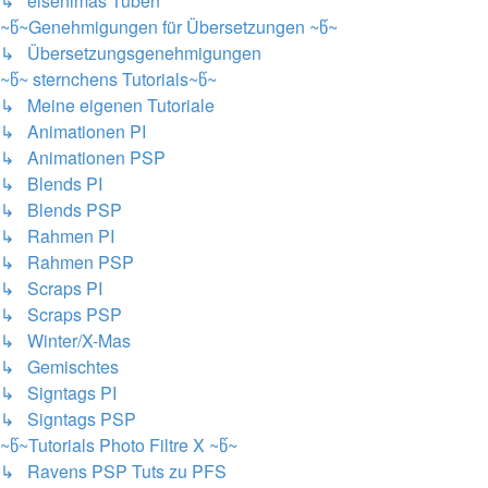
↳ elsenimas Tuben
~წ~Genehmigungen für Übersetzungen ~წ~
↳ Übersetzungsgenehmigungen
~წ~ sternchens Tutorials~წ~
↳ Meine eigenen Tutoriale
↳ Animationen PI
↳ Animationen PSP
↳ Blends PI
↳ Blends PSP
↳ Rahmen PI
↳ Rahmen PSP
↳ Scraps PI
↳ Scraps PSP
↳ Winter/X-Mas
↳ Gemischtes
↳ Signtags PI
↳ Signtags PSP
~წ~Tutorials Photo Filtre X ~წ~
↳ Ravens PSP Tuts zu PFS