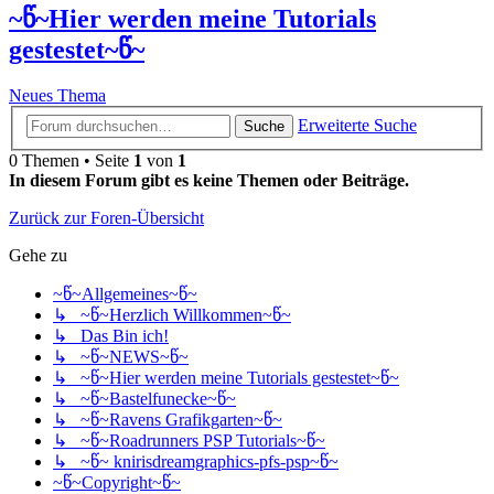
~წ~Hier werden meine Tutorials
gestestet~წ~
Neues Thema
Erweiterte Suche
Suche
0 Themen • Seite
1
von
1
In diesem Forum gibt es keine Themen oder Beiträge.
Zurück zur Foren-Übersicht
Gehe zu
~წ~Allgemeines~წ~
↳ ~წ~Herzlich Willkommen~წ~
↳ Das Bin ich!
↳ ~წ~NEWS~წ~
↳ ~წ~Hier werden meine Tutorials gestestet~წ~
↳ ~წ~Bastelfunecke~წ~
↳ ~წ~Ravens Grafikgarten~წ~
↳ ~წ~Roadrunners PSP Tutorials~წ~
↳ ~წ~ knirisdreamgraphics-pfs-psp~წ~
~წ~Copyright~წ~