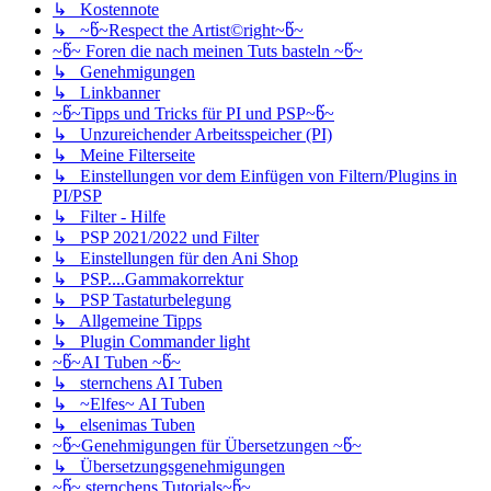
↳ Kostennote
↳ ~წ~Respect the Artist©right~წ~
~წ~ Foren die nach meinen Tuts basteln ~წ~
↳ Genehmigungen
↳ Linkbanner
~წ~Tipps und Tricks für PI und PSP~წ~
↳ Unzureichender Arbeitsspeicher (PI)
↳ Meine Filterseite
↳ Einstellungen vor dem Einfügen von Filtern/Plugins in
PI/PSP
↳ Filter - Hilfe
↳ PSP 2021/2022 und Filter
↳ Einstellungen für den Ani Shop
↳ PSP....Gammakorrektur
↳ PSP Tastaturbelegung
↳ Allgemeine Tipps
↳ Plugin Commander light
~წ~AI Tuben ~წ~
↳ sternchens AI Tuben
↳ ~Elfes~ AI Tuben
↳ elsenimas Tuben
~წ~Genehmigungen für Übersetzungen ~წ~
↳ Übersetzungsgenehmigungen
~წ~ sternchens Tutorials~წ~