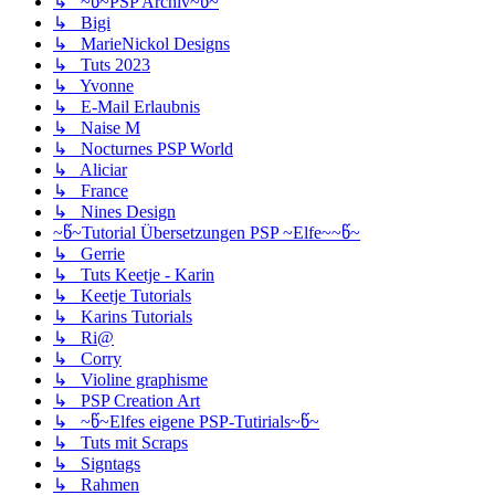
↳ ~წ~PSP Archiv~წ~
↳ Bigi
↳ MarieNickol Designs
↳ Tuts 2023
↳ Yvonne
↳ E-Mail Erlaubnis
↳ Naise M
↳ Nocturnes PSP World
↳ Aliciar
↳ France
↳ Nines Design
~წ~Tutorial Übersetzungen PSP ~Elfe~~წ~
↳ Gerrie
↳ Tuts Keetje - Karin
↳ Keetje Tutorials
↳ Karins Tutorials
↳ Ri@
↳ Corry
↳ Violine graphisme
↳ PSP Creation Art
↳ ~წ~Elfes eigene PSP-Tutirials~წ~
↳ Tuts mit Scraps
↳ Signtags
↳ Rahmen