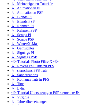
↳ Meine eigenen Tutoriale
↳ Animationen PI
↳ Animationen PSP
↳ Blends PI
↳ Blends PSP
↳ Rahmen PI
↳ Rahmen PSP
↳ Scraps PI
↳ Scraps PSP
↳ Winter/X-Mas
↳ Gemischtes
↳ Signtags PI
↳ Signtags PSP
~წ~Tutorials Photo Filtre X ~წ~
↳ Ravens PSP Tuts zu PFS
↳ sternchens PFS Tuts
↳ Sandcreations
↳ Romanas Tuts in PFS
↳ Tine
↳ Lylia
~წ~Tutorial Übersetzungen PSP sternchen~წ~
↳ Virginia
↳ Jahresübersetzungen