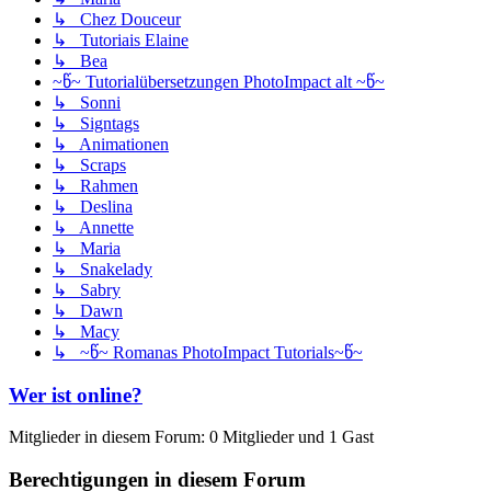
↳ Chez Douceur
↳ Tutoriais Elaine
↳ Bea
~წ~ Tutorialübersetzungen PhotoImpact alt ~წ~
↳ Sonni
↳ Signtags
↳ Animationen
↳ Scraps
↳ Rahmen
↳ Deslina
↳ Annette
↳ Maria
↳ Snakelady
↳ Sabry
↳ Dawn
↳ Macy
↳ ~წ~ Romanas PhotoImpact Tutorials~წ~
Wer ist online?
Mitglieder in diesem Forum: 0 Mitglieder und 1 Gast
Berechtigungen in diesem Forum