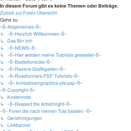
In diesem Forum gibt es keine Themen oder Beiträge.
Zurück zur Foren-Übersicht
Gehe zu
~წ~Allgemeines~წ~
↳ ~წ~Herzlich Willkommen~წ~
↳ Das Bin ich!
↳ ~წ~NEWS~წ~
↳ ~წ~Hier werden meine Tutorials gestestet~წ~
↳ ~წ~Bastelfunecke~წ~
↳ ~წ~Ravens Grafikgarten~წ~
↳ ~წ~Roadrunners PSP Tutorials~წ~
↳ ~წ~ knirisdreamgraphics-pfs-psp~წ~
~წ~Copyright~წ~
↳ Kostennote
↳ ~წ~Respect the Artist©right~წ~
~წ~ Foren die nach meinen Tuts basteln ~წ~
↳ Genehmigungen
↳ Linkbanner