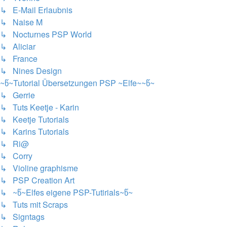
↳ E-Mail Erlaubnis
↳ Naise M
↳ Nocturnes PSP World
↳ Aliciar
↳ France
↳ Nines Design
~წ~Tutorial Übersetzungen PSP ~Elfe~~წ~
↳ Gerrie
↳ Tuts Keetje - Karin
↳ Keetje Tutorials
↳ Karins Tutorials
↳ Ri@
↳ Corry
↳ Violine graphisme
↳ PSP Creation Art
↳ ~წ~Elfes eigene PSP-Tutirials~წ~
↳ Tuts mit Scraps
↳ Signtags