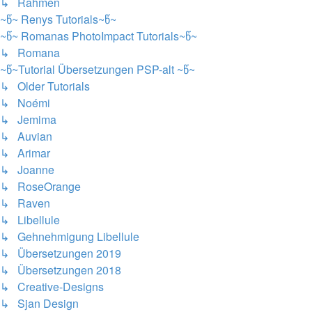
↳ Rahmen
~წ~ Renys Tutorials~წ~
~წ~ Romanas PhotoImpact Tutorials~წ~
↳ Romana
~წ~Tutorial Übersetzungen PSP-alt ~წ~
↳ Older Tutorials
↳ Noémi
↳ Jemima
↳ Auvian
↳ Arimar
↳ Joanne
↳ RoseOrange
↳ Raven
↳ Libellule
↳ Gehnehmigung Libellule
↳ Übersetzungen 2019
↳ Übersetzungen 2018
↳ Creative-Designs
↳ Sjan Design