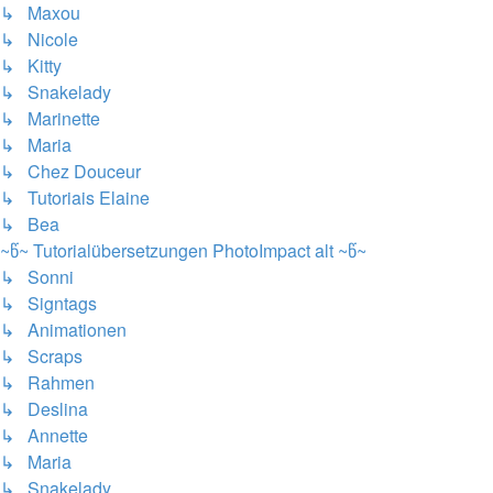
↳ Maxou
↳ Nicole
↳ Kitty
↳ Snakelady
↳ Marinette
↳ Maria
↳ Chez Douceur
↳ Tutoriais Elaine
↳ Bea
~წ~ Tutorialübersetzungen PhotoImpact alt ~წ~
↳ Sonni
↳ Signtags
↳ Animationen
↳ Scraps
↳ Rahmen
↳ Deslina
↳ Annette
↳ Maria
↳ Snakelady