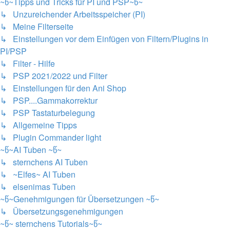
~წ~Tipps und Tricks für PI und PSP~წ~
↳ Unzureichender Arbeitsspeicher (PI)
↳ Meine Filterseite
↳ Einstellungen vor dem Einfügen von Filtern/Plugins in
PI/PSP
↳ Filter - Hilfe
↳ PSP 2021/2022 und Filter
↳ Einstellungen für den Ani Shop
↳ PSP....Gammakorrektur
↳ PSP Tastaturbelegung
↳ Allgemeine Tipps
↳ Plugin Commander light
~წ~AI Tuben ~წ~
↳ sternchens AI Tuben
↳ ~Elfes~ AI Tuben
↳ elsenimas Tuben
~წ~Genehmigungen für Übersetzungen ~წ~
↳ Übersetzungsgenehmigungen
~წ~ sternchens Tutorials~წ~