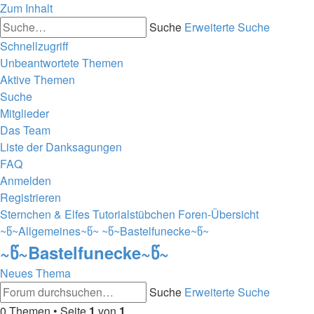
Zum Inhalt
Suche
Erweiterte Suche
Schnellzugriff
Unbeantwortete Themen
Aktive Themen
Suche
Mitglieder
Das Team
Liste der Danksagungen
FAQ
Anmelden
Registrieren
Sternchen & Elfes Tutorialstübchen
Foren-Übersicht
~წ~Allgemeines~წ~
~წ~Bastelfunecke~წ~
~წ~Bastelfunecke~წ~
Neues Thema
Suche
Erweiterte Suche
0 Themen • Seite
1
von
1