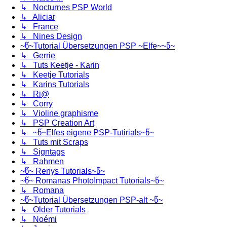
↳ Nocturnes PSP World
↳ Aliciar
↳ France
↳ Nines Design
~წ~Tutorial Übersetzungen PSP ~Elfe~~წ~
↳ Gerrie
↳ Tuts Keetje - Karin
↳ Keetje Tutorials
↳ Karins Tutorials
↳ Ri@
↳ Corry
↳ Violine graphisme
↳ PSP Creation Art
↳ ~წ~Elfes eigene PSP-Tutirials~წ~
↳ Tuts mit Scraps
↳ Signtags
↳ Rahmen
~წ~ Renys Tutorials~წ~
~წ~ Romanas PhotoImpact Tutorials~წ~
↳ Romana
~წ~Tutorial Übersetzungen PSP-alt ~წ~
↳ Older Tutorials
↳ Noémi