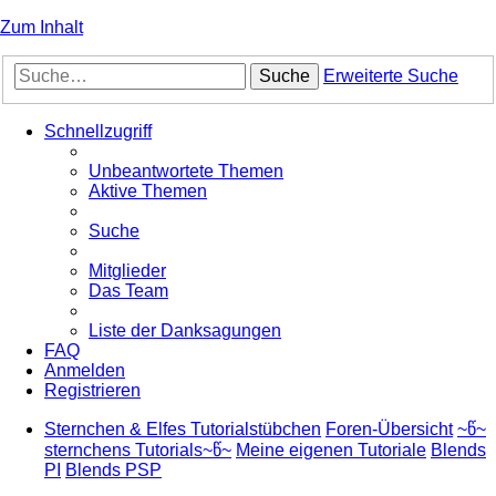
Zum Inhalt
Suche
Erweiterte Suche
Schnellzugriff
Unbeantwortete Themen
Aktive Themen
Suche
Mitglieder
Das Team
Liste der Danksagungen
FAQ
Anmelden
Registrieren
Sternchen & Elfes Tutorialstübchen
Foren-Übersicht
~წ~
sternchens Tutorials~წ~
Meine eigenen Tutoriale
Blends
PI
Blends PSP