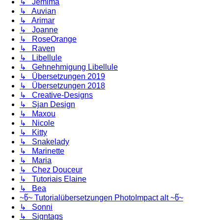
↳ Jemima
↳ Auvian
↳ Arimar
↳ Joanne
↳ RoseOrange
↳ Raven
↳ Libellule
↳ Gehnehmigung Libellule
↳ Übersetzungen 2019
↳ Übersetzungen 2018
↳ Creative-Designs
↳ Sjan Design
↳ Maxou
↳ Nicole
↳ Kitty
↳ Snakelady
↳ Marinette
↳ Maria
↳ Chez Douceur
↳ Tutoriais Elaine
↳ Bea
~წ~ Tutorialübersetzungen PhotoImpact alt ~წ~
↳ Sonni
↳ Signtags