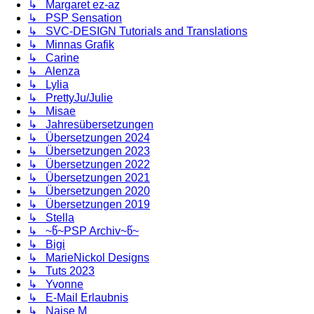
↳ Margaret ez-az
↳ PSP Sensation
↳ SVC-DESIGN Tutorials and Translations
↳ Minnas Grafik
↳ Carine
↳ Alenza
↳ Lylia
↳ PrettyJu/Julie
↳ Misae
↳ Jahresübersetzungen
↳ Übersetzungen 2024
↳ Übersetzungen 2023
↳ Übersetzungen 2022
↳ Übersetzungen 2021
↳ Übersetzungen 2020
↳ Übersetzungen 2019
↳ Stella
↳ ~წ~PSP Archiv~წ~
↳ Bigi
↳ MarieNickol Designs
↳ Tuts 2023
↳ Yvonne
↳ E-Mail Erlaubnis
↳ Naise M