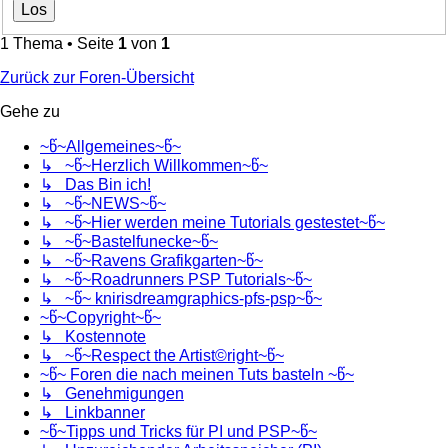
1 Thema • Seite
1
von
1
Zurück zur Foren-Übersicht
Gehe zu
~წ~Allgemeines~წ~
↳ ~წ~Herzlich Willkommen~წ~
↳ Das Bin ich!
↳ ~წ~NEWS~წ~
↳ ~წ~Hier werden meine Tutorials gestestet~წ~
↳ ~წ~Bastelfunecke~წ~
↳ ~წ~Ravens Grafikgarten~წ~
↳ ~წ~Roadrunners PSP Tutorials~წ~
↳ ~წ~ knirisdreamgraphics-pfs-psp~წ~
~წ~Copyright~წ~
↳ Kostennote
↳ ~წ~Respect the Artist©right~წ~
~წ~ Foren die nach meinen Tuts basteln ~წ~
↳ Genehmigungen
↳ Linkbanner
~წ~Tipps und Tricks für PI und PSP~წ~