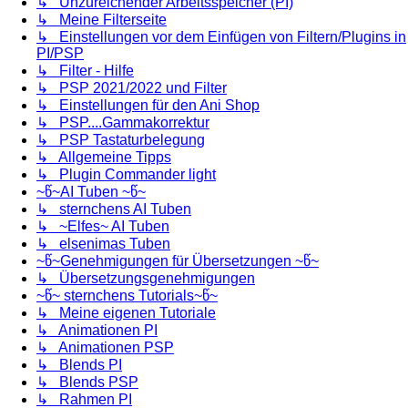
↳ Unzureichender Arbeitsspeicher (PI)
↳ Meine Filterseite
↳ Einstellungen vor dem Einfügen von Filtern/Plugins in
PI/PSP
↳ Filter - Hilfe
↳ PSP 2021/2022 und Filter
↳ Einstellungen für den Ani Shop
↳ PSP....Gammakorrektur
↳ PSP Tastaturbelegung
↳ Allgemeine Tipps
↳ Plugin Commander light
~წ~AI Tuben ~წ~
↳ sternchens AI Tuben
↳ ~Elfes~ AI Tuben
↳ elsenimas Tuben
~წ~Genehmigungen für Übersetzungen ~წ~
↳ Übersetzungsgenehmigungen
~წ~ sternchens Tutorials~წ~
↳ Meine eigenen Tutoriale
↳ Animationen PI
↳ Animationen PSP
↳ Blends PI
↳ Blends PSP
↳ Rahmen PI