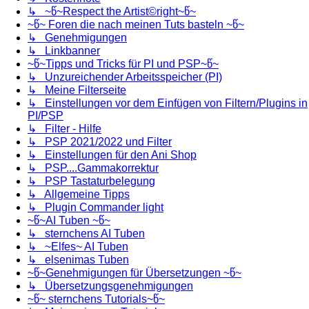
↳ ~წ~Respect the Artist©right~წ~
~წ~ Foren die nach meinen Tuts basteln ~წ~
↳ Genehmigungen
↳ Linkbanner
~წ~Tipps und Tricks für PI und PSP~წ~
↳ Unzureichender Arbeitsspeicher (PI)
↳ Meine Filterseite
↳ Einstellungen vor dem Einfügen von Filtern/Plugins in
PI/PSP
↳ Filter - Hilfe
↳ PSP 2021/2022 und Filter
↳ Einstellungen für den Ani Shop
↳ PSP....Gammakorrektur
↳ PSP Tastaturbelegung
↳ Allgemeine Tipps
↳ Plugin Commander light
~წ~AI Tuben ~წ~
↳ sternchens AI Tuben
↳ ~Elfes~ AI Tuben
↳ elsenimas Tuben
~წ~Genehmigungen für Übersetzungen ~წ~
↳ Übersetzungsgenehmigungen
~წ~ sternchens Tutorials~წ~