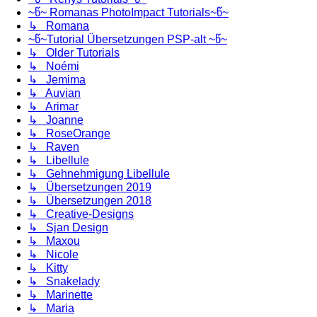
~წ~ Romanas PhotoImpact Tutorials~წ~
↳ Romana
~წ~Tutorial Übersetzungen PSP-alt ~წ~
↳ Older Tutorials
↳ Noémi
↳ Jemima
↳ Auvian
↳ Arimar
↳ Joanne
↳ RoseOrange
↳ Raven
↳ Libellule
↳ Gehnehmigung Libellule
↳ Übersetzungen 2019
↳ Übersetzungen 2018
↳ Creative-Designs
↳ Sjan Design
↳ Maxou
↳ Nicole
↳ Kitty
↳ Snakelady
↳ Marinette
↳ Maria