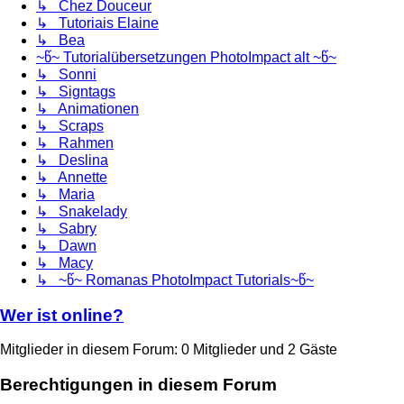
↳ Chez Douceur
↳ Tutoriais Elaine
↳ Bea
~წ~ Tutorialübersetzungen PhotoImpact alt ~წ~
↳ Sonni
↳ Signtags
↳ Animationen
↳ Scraps
↳ Rahmen
↳ Deslina
↳ Annette
↳ Maria
↳ Snakelady
↳ Sabry
↳ Dawn
↳ Macy
↳ ~წ~ Romanas PhotoImpact Tutorials~წ~
Wer ist online?
Mitglieder in diesem Forum: 0 Mitglieder und 2 Gäste
Berechtigungen in diesem Forum