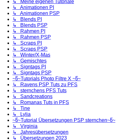
↳ Meine eigenen Tutoriale
↳ Animationen PI
↳ Animationen PSP
↳ Blends PI
↳ Blends PSP
↳ Rahmen PI
↳ Rahmen PSP
↳ Scraps PI
↳ Scraps PSP
↳ Winter/X-Mas
↳ Gemischtes
↳ Signtags PI
↳ Signtags PSP
~წ~Tutorials Photo Filtre X ~წ~
↳ Ravens PSP Tuts zu PFS
↳ sternchens PFS Tuts
↳ Sandcreations
↳ Romanas Tuts in PFS
↳ Tine
↳ Lylia
~წ~Tutorial Übersetzungen PSP sternchen~წ~
↳ Virginia
↳ Jahresübersetzungen
↳ Übersetzungen 2023