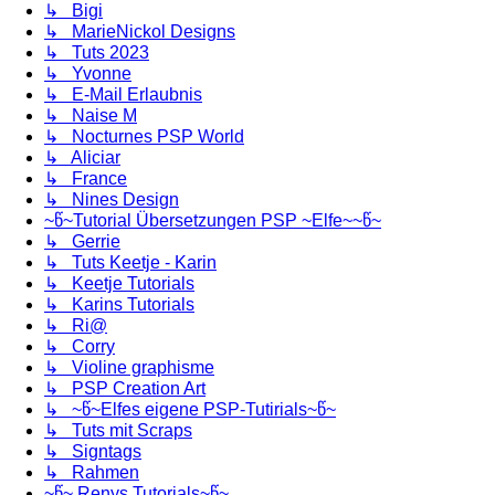
↳ Bigi
↳ MarieNickol Designs
↳ Tuts 2023
↳ Yvonne
↳ E-Mail Erlaubnis
↳ Naise M
↳ Nocturnes PSP World
↳ Aliciar
↳ France
↳ Nines Design
~წ~Tutorial Übersetzungen PSP ~Elfe~~წ~
↳ Gerrie
↳ Tuts Keetje - Karin
↳ Keetje Tutorials
↳ Karins Tutorials
↳ Ri@
↳ Corry
↳ Violine graphisme
↳ PSP Creation Art
↳ ~წ~Elfes eigene PSP-Tutirials~წ~
↳ Tuts mit Scraps
↳ Signtags
↳ Rahmen
~წ~ Renys Tutorials~წ~