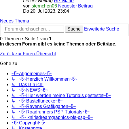
Letzter Beitrag
Re: Marie
von
sternchen06
Neuester Beitrag
Do 20. Jul 2023, 23:04
Neues Thema
Suche
Erweiterte Suche
0 Themen • Seite
1
von
1
In diesem Forum gibt es keine Themen oder Beiträge.
Zurück zur Foren-Übersicht
Gehe zu
~წ~Allgemeines~წ~
↳ ~წ~Herzlich Willkommen~წ~
↳ Das Bin ich!
↳ ~წ~NEWS~წ~
↳ ~წ~Hier werden meine Tutorials gestestet~წ~
↳ ~წ~Bastelfunecke~წ~
↳ ~წ~Ravens Grafikgarten~წ~
↳ ~წ~Roadrunners PSP Tutorials~წ~
↳ ~წ~ knirisdreamgraphics-pfs-psp~წ~
~წ~Copyright~წ~
↳ Kostennote