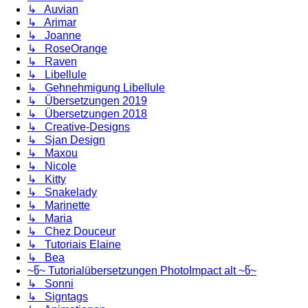
↳ Auvian
↳ Arimar
↳ Joanne
↳ RoseOrange
↳ Raven
↳ Libellule
↳ Gehnehmigung Libellule
↳ Übersetzungen 2019
↳ Übersetzungen 2018
↳ Creative-Designs
↳ Sjan Design
↳ Maxou
↳ Nicole
↳ Kitty
↳ Snakelady
↳ Marinette
↳ Maria
↳ Chez Douceur
↳ Tutoriais Elaine
↳ Bea
~წ~ Tutorialübersetzungen PhotoImpact alt ~წ~
↳ Sonni
↳ Signtags