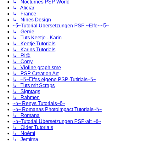
↳ Nocturnes PSP World
↳ Aliciar
↳ France
↳ Nines Design
~წ~Tutorial Übersetzungen PSP ~Elfe~~წ~
↳ Gerrie
↳ Tuts Keetje - Karin
↳ Keetje Tutorials
↳ Karins Tutorials
↳ Ri@
↳ Corry
↳ Violine graphisme
↳ PSP Creation Art
↳ ~წ~Elfes eigene PSP-Tutirials~წ~
↳ Tuts mit Scraps
↳ Signtags
↳ Rahmen
~წ~ Renys Tutorials~წ~
~წ~ Romanas PhotoImpact Tutorials~წ~
↳ Romana
~წ~Tutorial Übersetzungen PSP-alt ~წ~
↳ Older Tutorials
↳ Noémi
↳ Jemima