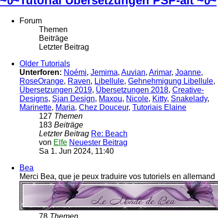
~წ~Tutorial Übersetzungen PSP-alt ~წ~
Forum
Themen
Beiträge
Letzter Beitrag
Older Tutorials
Unterforen:
Noémi
,
Jemima
,
Auvian
,
Arimar
,
Joanne
,
RoseOrange
,
Raven
,
Libellule
,
Gehnehmigung Libellule
,
Übersetzungen 2019
,
Übersetzungen 2018
,
Creative-
Designs
,
Sjan Design
,
Maxou
,
Nicole
,
Kitty
,
Snakelady
,
Marinette
,
Maria
,
Chez Douceur
,
Tutoriais Elaine
127
Themen
183
Beiträge
Letzter Beitrag
Re: Beach
von
Elfe
Neuester Beitrag
Sa 1. Jun 2024, 11:40
Bea
Merci Bea, que je peux traduire vos tutoriels en allemand
78
Themen