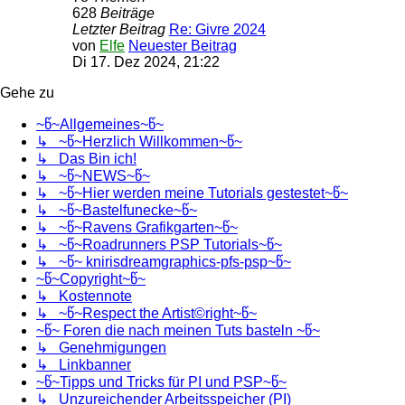
628
Beiträge
Letzter Beitrag
Re: Givre 2024
von
Elfe
Neuester Beitrag
Di 17. Dez 2024, 21:22
Gehe zu
~წ~Allgemeines~წ~
↳ ~წ~Herzlich Willkommen~წ~
↳ Das Bin ich!
↳ ~წ~NEWS~წ~
↳ ~წ~Hier werden meine Tutorials gestestet~წ~
↳ ~წ~Bastelfunecke~წ~
↳ ~წ~Ravens Grafikgarten~წ~
↳ ~წ~Roadrunners PSP Tutorials~წ~
↳ ~წ~ knirisdreamgraphics-pfs-psp~წ~
~წ~Copyright~წ~
↳ Kostennote
↳ ~წ~Respect the Artist©right~წ~
~წ~ Foren die nach meinen Tuts basteln ~წ~
↳ Genehmigungen
↳ Linkbanner
~წ~Tipps und Tricks für PI und PSP~წ~
↳ Unzureichender Arbeitsspeicher (PI)