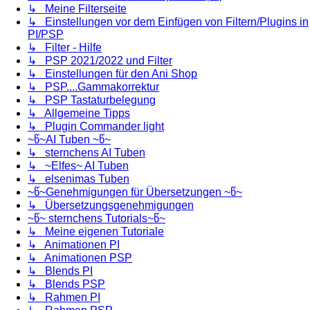
↳ Meine Filterseite
↳ Einstellungen vor dem Einfügen von Filtern/Plugins in
PI/PSP
↳ Filter - Hilfe
↳ PSP 2021/2022 und Filter
↳ Einstellungen für den Ani Shop
↳ PSP....Gammakorrektur
↳ PSP Tastaturbelegung
↳ Allgemeine Tipps
↳ Plugin Commander light
~წ~AI Tuben ~წ~
↳ sternchens AI Tuben
↳ ~Elfes~ AI Tuben
↳ elsenimas Tuben
~წ~Genehmigungen für Übersetzungen ~წ~
↳ Übersetzungsgenehmigungen
~წ~ sternchens Tutorials~წ~
↳ Meine eigenen Tutoriale
↳ Animationen PI
↳ Animationen PSP
↳ Blends PI
↳ Blends PSP
↳ Rahmen PI