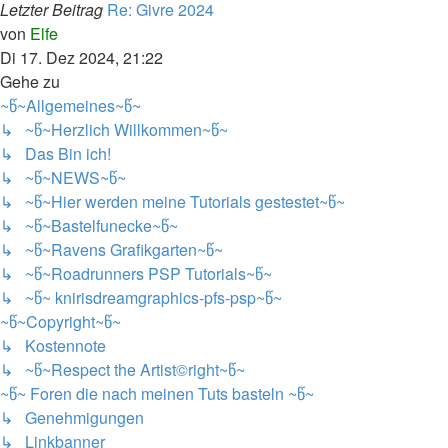
Letzter Beitrag
Re: Givre 2024
Neuester
von
Elfe
Beitrag
Di 17. Dez 2024, 21:22
Gehe zu
~წ~Allgemeines~წ~
↳ ~წ~Herzlich Willkommen~წ~
↳ Das Bin ich!
↳ ~წ~NEWS~წ~
↳ ~წ~Hier werden meine Tutorials gestestet~წ~
↳ ~წ~Bastelfunecke~წ~
↳ ~წ~Ravens Grafikgarten~წ~
↳ ~წ~Roadrunners PSP Tutorials~წ~
↳ ~წ~ knirisdreamgraphics-pfs-psp~წ~
~წ~Copyright~წ~
↳ Kostennote
↳ ~წ~Respect the Artist©right~წ~
~წ~ Foren die nach meinen Tuts basteln ~წ~
↳ Genehmigungen
↳ Linkbanner