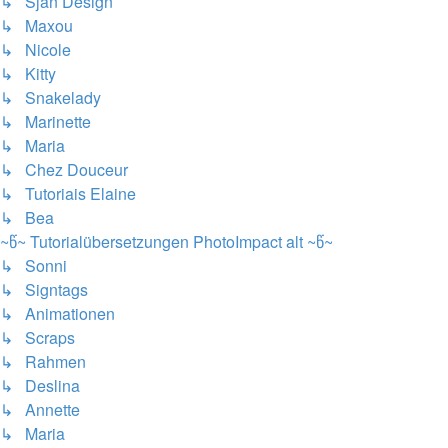
↳ Sjan Design
↳ Maxou
↳ Nicole
↳ Kitty
↳ Snakelady
↳ Marinette
↳ Maria
↳ Chez Douceur
↳ Tutoriais Elaine
↳ Bea
~წ~ Tutorialübersetzungen PhotoImpact alt ~წ~
↳ Sonni
↳ Signtags
↳ Animationen
↳ Scraps
↳ Rahmen
↳ Deslina
↳ Annette
↳ Maria