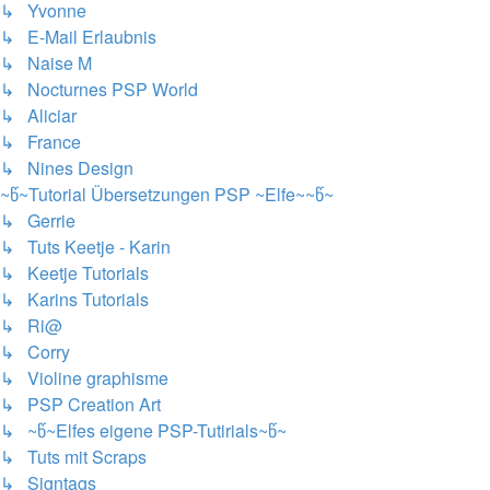
↳ Yvonne
↳ E-Mail Erlaubnis
↳ Naise M
↳ Nocturnes PSP World
↳ Aliciar
↳ France
↳ Nines Design
~წ~Tutorial Übersetzungen PSP ~Elfe~~წ~
↳ Gerrie
↳ Tuts Keetje - Karin
↳ Keetje Tutorials
↳ Karins Tutorials
↳ Ri@
↳ Corry
↳ Violine graphisme
↳ PSP Creation Art
↳ ~წ~Elfes eigene PSP-Tutirials~წ~
↳ Tuts mit Scraps
↳ Signtags