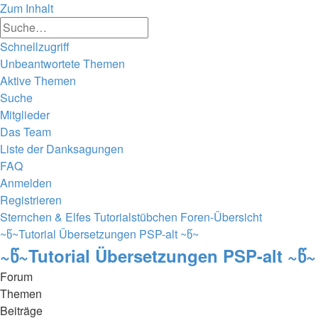
Zum Inhalt
Erweiterte
Suche
Suche
Schnellzugriff
Unbeantwortete Themen
Aktive Themen
Suche
Mitglieder
Das Team
Liste der Danksagungen
FAQ
Anmelden
Registrieren
Sternchen & Elfes Tutorialstübchen
Foren-Übersicht
~წ~Tutorial Übersetzungen PSP-alt ~წ~
~წ~Tutorial Übersetzungen PSP-alt ~წ~
Forum
Themen
Beiträge