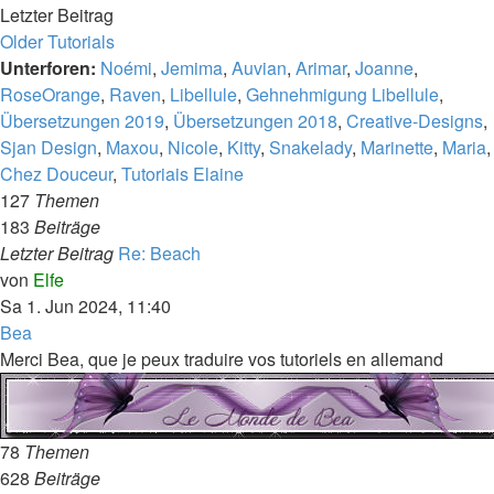
Letzter Beitrag
Older Tutorials
Unterforen:
Noémi
,
Jemima
,
Auvian
,
Arimar
,
Joanne
,
RoseOrange
,
Raven
,
Libellule
,
Gehnehmigung Libellule
,
Übersetzungen 2019
,
Übersetzungen 2018
,
Creative-Designs
,
Sjan Design
,
Maxou
,
Nicole
,
Kitty
,
Snakelady
,
Marinette
,
Maria
,
Chez Douceur
,
Tutoriais Elaine
127
Themen
183
Beiträge
Letzter Beitrag
Re: Beach
Neuester
von
Elfe
Beitrag
Sa 1. Jun 2024, 11:40
Bea
Merci Bea, que je peux traduire vos tutoriels en allemand
78
Themen
628
Beiträge