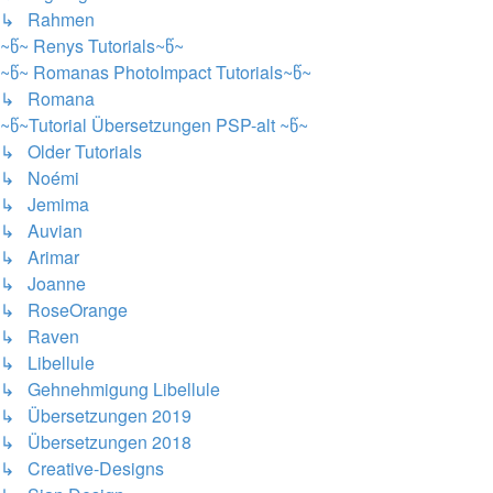
↳ Rahmen
~წ~ Renys Tutorials~წ~
~წ~ Romanas PhotoImpact Tutorials~წ~
↳ Romana
~წ~Tutorial Übersetzungen PSP-alt ~წ~
↳ Older Tutorials
↳ Noémi
↳ Jemima
↳ Auvian
↳ Arimar
↳ Joanne
↳ RoseOrange
↳ Raven
↳ Libellule
↳ Gehnehmigung Libellule
↳ Übersetzungen 2019
↳ Übersetzungen 2018
↳ Creative-Designs