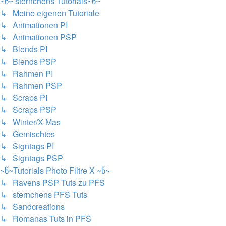
~წ~ sternchens Tutorials~წ~
↳ Meine eigenen Tutoriale
↳ Animationen PI
↳ Animationen PSP
↳ Blends PI
↳ Blends PSP
↳ Rahmen PI
↳ Rahmen PSP
↳ Scraps PI
↳ Scraps PSP
↳ Winter/X-Mas
↳ Gemischtes
↳ Signtags PI
↳ Signtags PSP
~წ~Tutorials Photo Filtre X ~წ~
↳ Ravens PSP Tuts zu PFS
↳ sternchens PFS Tuts
↳ Sandcreations
↳ Romanas Tuts in PFS