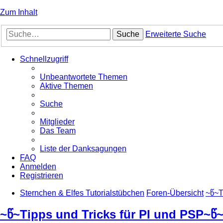
Zum Inhalt
Suche
Erweiterte Suche
Schnellzugriff
Unbeantwortete Themen
Aktive Themen
Suche
Mitglieder
Das Team
Liste der Danksagungen
FAQ
Anmelden
Registrieren
Sternchen & Elfes Tutorialstübchen
Foren-Übersicht
~წ~T
~წ~Tipps und Tricks für PI und PSP~წ