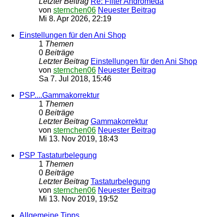
Letzter Beitrag
Re: Filter Andromeda
von
sternchen06
Neuester Beitrag
Mi 8. Apr 2026, 22:19
Einstellungen für den Ani Shop
1
Themen
0
Beiträge
Letzter Beitrag
Einstellungen für den Ani Shop
von
sternchen06
Neuester Beitrag
Sa 7. Jul 2018, 15:46
PSP....Gammakorrektur
1
Themen
0
Beiträge
Letzter Beitrag
Gammakorrektur
von
sternchen06
Neuester Beitrag
Mi 13. Nov 2019, 18:43
PSP Tastaturbelegung
1
Themen
0
Beiträge
Letzter Beitrag
Tastaturbelegung
von
sternchen06
Neuester Beitrag
Mi 13. Nov 2019, 19:52
Allgemeine Tipps