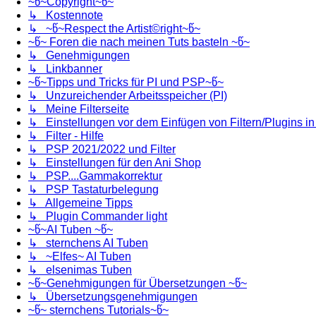
~წ~Copyright~წ~
↳ Kostennote
↳ ~წ~Respect the Artist©right~წ~
~წ~ Foren die nach meinen Tuts basteln ~წ~
↳ Genehmigungen
↳ Linkbanner
~წ~Tipps und Tricks für PI und PSP~წ~
↳ Unzureichender Arbeitsspeicher (PI)
↳ Meine Filterseite
↳ Einstellungen vor dem Einfügen von Filtern/Plugins i
↳ Filter - Hilfe
↳ PSP 2021/2022 und Filter
↳ Einstellungen für den Ani Shop
↳ PSP....Gammakorrektur
↳ PSP Tastaturbelegung
↳ Allgemeine Tipps
↳ Plugin Commander light
~წ~AI Tuben ~წ~
↳ sternchens AI Tuben
↳ ~Elfes~ AI Tuben
↳ elsenimas Tuben
~წ~Genehmigungen für Übersetzungen ~წ~
↳ Übersetzungsgenehmigungen
~წ~ sternchens Tutorials~წ~