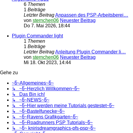
6
Themen
1
Beiträge
Letzter Beitrag
Anpassen des PSP-Arbeitsberei…
von
sternchen06
Neuester Beitrag
Do 7. Mai 2026, 18:44
Plugin Commander light
1
Themen
1
Beiträge
Letzter Beitrag
Anleitung Plugin Commander li…
von
sternchen06
Neuester Beitrag
Mi 18. Okt 2023, 14:44
Gehe zu
~წ~Allgemeines~წ~
↳ ~წ~Herzlich Willkommen~წ~
↳ Das Bin ich!
↳ ~წ~NEWS~წ~
↳ ~წ~Hier werden meine Tutorials gestestet~წ~
↳ ~წ~Bastelfunecke~წ~
↳ ~წ~Ravens Grafikgarten~წ~
↳ ~წ~Roadrunners PSP Tutorials~წ~
↳ ~წ~ knirisdreamgraphics-pfs-psp~წ~