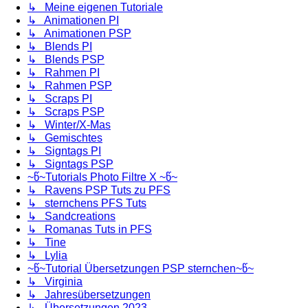
↳ Meine eigenen Tutoriale
↳ Animationen PI
↳ Animationen PSP
↳ Blends PI
↳ Blends PSP
↳ Rahmen PI
↳ Rahmen PSP
↳ Scraps PI
↳ Scraps PSP
↳ Winter/X-Mas
↳ Gemischtes
↳ Signtags PI
↳ Signtags PSP
~წ~Tutorials Photo Filtre X ~წ~
↳ Ravens PSP Tuts zu PFS
↳ sternchens PFS Tuts
↳ Sandcreations
↳ Romanas Tuts in PFS
↳ Tine
↳ Lylia
~წ~Tutorial Übersetzungen PSP sternchen~წ~
↳ Virginia
↳ Jahresübersetzungen
↳ Übersetzungen 2023