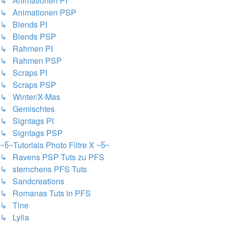
↳ Animationen PI
↳ Animationen PSP
↳ Blends PI
↳ Blends PSP
↳ Rahmen PI
↳ Rahmen PSP
↳ Scraps PI
↳ Scraps PSP
↳ Winter/X-Mas
↳ Gemischtes
↳ Signtags PI
↳ Signtags PSP
~წ~Tutorials Photo Filtre X ~წ~
↳ Ravens PSP Tuts zu PFS
↳ sternchens PFS Tuts
↳ Sandcreations
↳ Romanas Tuts in PFS
↳ Tine
↳ Lylia