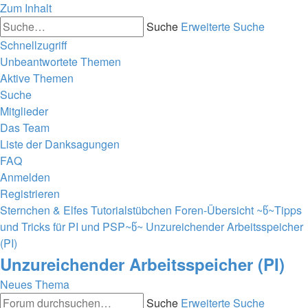
Zum Inhalt
Suche
Erweiterte Suche
Schnellzugriff
Unbeantwortete Themen
Aktive Themen
Suche
Mitglieder
Das Team
Liste der Danksagungen
FAQ
Anmelden
Registrieren
Sternchen & Elfes Tutorialstübchen
Foren-Übersicht
~წ~Tipps
und Tricks für PI und PSP~წ~
Unzureichender Arbeitsspeicher
(PI)
Unzureichender Arbeitsspeicher (PI)
Neues Thema
Suche
Erweiterte Suche