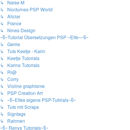
↳ Naise M
↳ Nocturnes PSP World
↳ Aliciar
↳ France
↳ Nines Design
~წ~Tutorial Übersetzungen PSP ~Elfe~~წ~
↳ Gerrie
↳ Tuts Keetje - Karin
↳ Keetje Tutorials
↳ Karins Tutorials
↳ Ri@
↳ Corry
↳ Violine graphisme
↳ PSP Creation Art
↳ ~წ~Elfes eigene PSP-Tutirials~წ~
↳ Tuts mit Scraps
↳ Signtags
↳ Rahmen
~წ~ Renys Tutorials~წ~