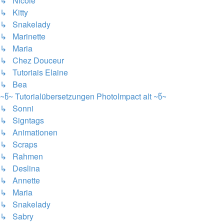
↳ Nicole
↳ Kitty
↳ Snakelady
↳ Marinette
↳ Maria
↳ Chez Douceur
↳ Tutoriais Elaine
↳ Bea
~წ~ Tutorialübersetzungen PhotoImpact alt ~წ~
↳ Sonni
↳ Signtags
↳ Animationen
↳ Scraps
↳ Rahmen
↳ Deslina
↳ Annette
↳ Maria
↳ Snakelady
↳ Sabry