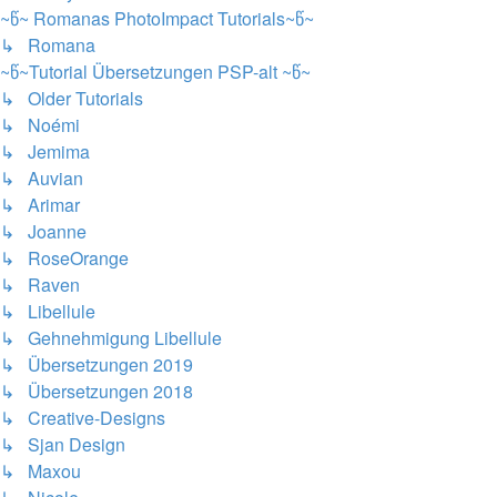
~წ~ Romanas PhotoImpact Tutorials~წ~
↳ Romana
~წ~Tutorial Übersetzungen PSP-alt ~წ~
↳ Older Tutorials
↳ Noémi
↳ Jemima
↳ Auvian
↳ Arimar
↳ Joanne
↳ RoseOrange
↳ Raven
↳ Libellule
↳ Gehnehmigung Libellule
↳ Übersetzungen 2019
↳ Übersetzungen 2018
↳ Creative-Designs
↳ Sjan Design
↳ Maxou