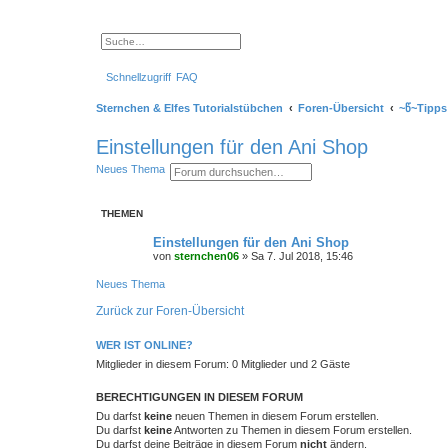
S
E
u
r
c
w
Schnellzugriff
FAQ
h
e
e
i
t
Sternchen & Elfes Tutorialstübchen
Foren-Übersicht
~წ~Tipps
e
r
t
Einstellungen für den Ani Shop
e
S
S
E
Neues Thema
u
u
r
c
c
w
h
h
e
e
THEMEN
e
i
t
e
Einstellungen für den Ani Shop
r
von
sternchen06
»
Sa 7. Jul 2018, 15:46
t
e
Neues Thema
S
u
Zurück zur Foren-Übersicht
c
h
e
WER IST ONLINE?
Mitglieder in diesem Forum: 0 Mitglieder und 2 Gäste
BERECHTIGUNGEN IN DIESEM FORUM
Du darfst
keine
neuen Themen in diesem Forum erstellen.
Du darfst
keine
Antworten zu Themen in diesem Forum erstellen.
Du darfst deine Beiträge in diesem Forum
nicht
ändern.