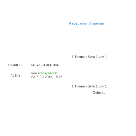
Registrieren
Anmelden
1 Thema • Seite
1
von
1
ZUGRIFFE
LETZTER BEITRAG
L
von
sternchen06
Z
71169
e
Sa 7. Jul 2018, 15:46
t
u
z
1 Thema • Seite
1
von
1
t
g
e
Gehe zu
r
r
B
e
i
i
t
r
f
a
g
f
e