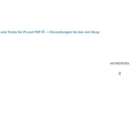
 und Tricks für PI und PSP~წ~
Einstellungen für den Ani Shop
ANTWORTEN
A
0
n
t
w
o
r
t
e