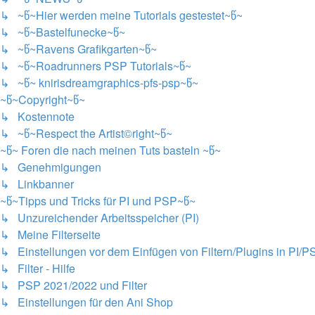
↳ ~წ~Hier werden meine Tutorials gestestet~წ~
↳ ~წ~Bastelfunecke~წ~
↳ ~წ~Ravens Grafikgarten~წ~
↳ ~წ~Roadrunners PSP Tutorials~წ~
↳ ~წ~ knirisdreamgraphics-pfs-psp~წ~
~წ~Copyright~წ~
↳ Kostennote
↳ ~წ~Respect the Artist©right~წ~
~წ~ Foren die nach meinen Tuts basteln ~წ~
↳ Genehmigungen
↳ Linkbanner
~წ~Tipps und Tricks für PI und PSP~წ~
↳ Unzureichender Arbeitsspeicher (PI)
↳ Meine Filterseite
↳ Einstellungen vor dem Einfügen von Filtern/Plugins in PI/P
↳ Filter - Hilfe
↳ PSP 2021/2022 und Filter
↳ Einstellungen für den Ani Shop