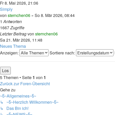
Fr 8. Mai 2026, 21:06
Simply
von
sternchen06
»
So 8. Mär 2026, 08:44
1
Antworten
1667
Zugriffe
Letzter Beitrag
von
sternchen06
Sa 21. Mär 2026, 11:48
Neues Thema
Anzeigen:
Sortiere nach:
5 Themen • Seite
1
von
1
Zurück zur Foren-Übersicht
Gehe zu
~წ~Allgemeines~წ~
↳ ~წ~Herzlich Willkommen~წ~
↳ Das Bin ich!
↳ ~წ~NEWS~წ~