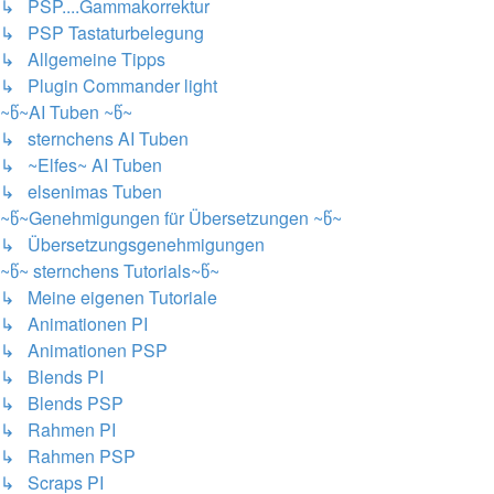
↳ PSP....Gammakorrektur
↳ PSP Tastaturbelegung
↳ Allgemeine Tipps
↳ Plugin Commander light
~წ~AI Tuben ~წ~
↳ sternchens AI Tuben
↳ ~Elfes~ AI Tuben
↳ elsenimas Tuben
~წ~Genehmigungen für Übersetzungen ~წ~
↳ Übersetzungsgenehmigungen
~წ~ sternchens Tutorials~წ~
↳ Meine eigenen Tutoriale
↳ Animationen PI
↳ Animationen PSP
↳ Blends PI
↳ Blends PSP
↳ Rahmen PI
↳ Rahmen PSP
↳ Scraps PI