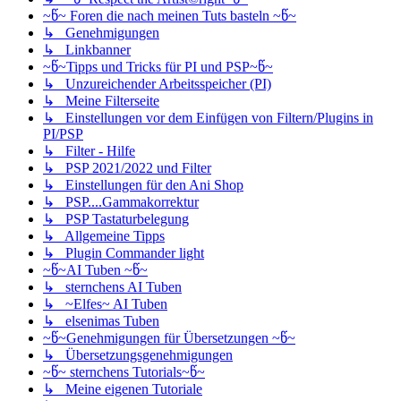
~წ~ Foren die nach meinen Tuts basteln ~წ~
↳ Genehmigungen
↳ Linkbanner
~წ~Tipps und Tricks für PI und PSP~წ~
↳ Unzureichender Arbeitsspeicher (PI)
↳ Meine Filterseite
↳ Einstellungen vor dem Einfügen von Filtern/Plugins in
PI/PSP
↳ Filter - Hilfe
↳ PSP 2021/2022 und Filter
↳ Einstellungen für den Ani Shop
↳ PSP....Gammakorrektur
↳ PSP Tastaturbelegung
↳ Allgemeine Tipps
↳ Plugin Commander light
~წ~AI Tuben ~წ~
↳ sternchens AI Tuben
↳ ~Elfes~ AI Tuben
↳ elsenimas Tuben
~წ~Genehmigungen für Übersetzungen ~წ~
↳ Übersetzungsgenehmigungen
~წ~ sternchens Tutorials~წ~
↳ Meine eigenen Tutoriale