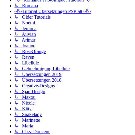
↳ Romana
~წ~Tutorial Übersetzungen PSP-alt ~წ~
↳ Older Tutorials
↳ Noémi
↳ Jemima
↳ Auvian
↳ Arimar
↳ Joanne
↳ RoseOrange
↳ Raven
↳ Libellule
↳ Gehnehmigung Libellule
↳ Übersetzungen 2019
↳ Übersetzungen 2018
↳ Creative-Designs
↳ Sjan Design
↳ Maxou
↳ Nicole
↳ Kitty
↳ Snakelady
↳ Marinette
↳ Maria
↳ Chez Douceur