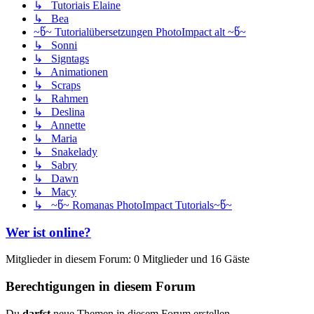
↳ Tutoriais Elaine
↳ Bea
~წ~ Tutorialübersetzungen PhotoImpact alt ~წ~
↳ Sonni
↳ Signtags
↳ Animationen
↳ Scraps
↳ Rahmen
↳ Deslina
↳ Annette
↳ Maria
↳ Snakelady
↳ Sabry
↳ Dawn
↳ Macy
↳ ~წ~ Romanas PhotoImpact Tutorials~წ~
Wer ist online?
Mitglieder in diesem Forum: 0 Mitglieder und 16 Gäste
Berechtigungen in diesem Forum
Du
darfst
neue Themen in diesem Forum erstellen.