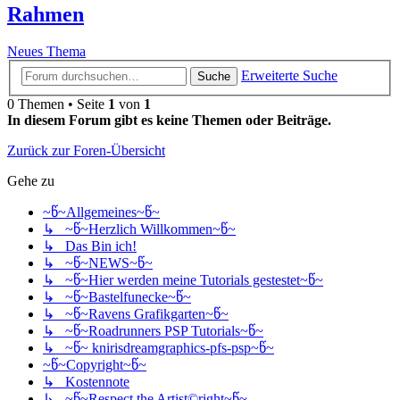
Rahmen
Neues Thema
Erweiterte Suche
Suche
0 Themen • Seite
1
von
1
In diesem Forum gibt es keine Themen oder Beiträge.
Zurück zur Foren-Übersicht
Gehe zu
~წ~Allgemeines~წ~
↳ ~წ~Herzlich Willkommen~წ~
↳ Das Bin ich!
↳ ~წ~NEWS~წ~
↳ ~წ~Hier werden meine Tutorials gestestet~წ~
↳ ~წ~Bastelfunecke~წ~
↳ ~წ~Ravens Grafikgarten~წ~
↳ ~წ~Roadrunners PSP Tutorials~წ~
↳ ~წ~ knirisdreamgraphics-pfs-psp~წ~
~წ~Copyright~წ~
↳ Kostennote
↳ ~წ~Respect the Artist©right~წ~