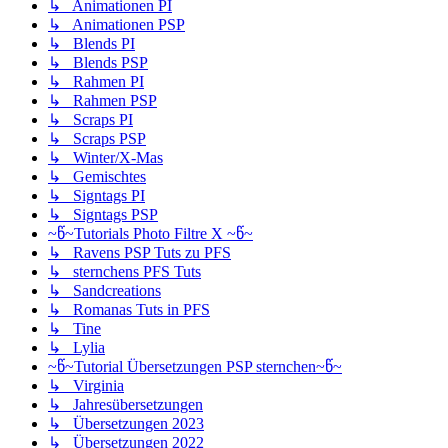
↳ Animationen PI
↳ Animationen PSP
↳ Blends PI
↳ Blends PSP
↳ Rahmen PI
↳ Rahmen PSP
↳ Scraps PI
↳ Scraps PSP
↳ Winter/X-Mas
↳ Gemischtes
↳ Signtags PI
↳ Signtags PSP
~წ~Tutorials Photo Filtre X ~წ~
↳ Ravens PSP Tuts zu PFS
↳ sternchens PFS Tuts
↳ Sandcreations
↳ Romanas Tuts in PFS
↳ Tine
↳ Lylia
~წ~Tutorial Übersetzungen PSP sternchen~წ~
↳ Virginia
↳ Jahresübersetzungen
↳ Übersetzungen 2023
↳ Übersetzungen 2022