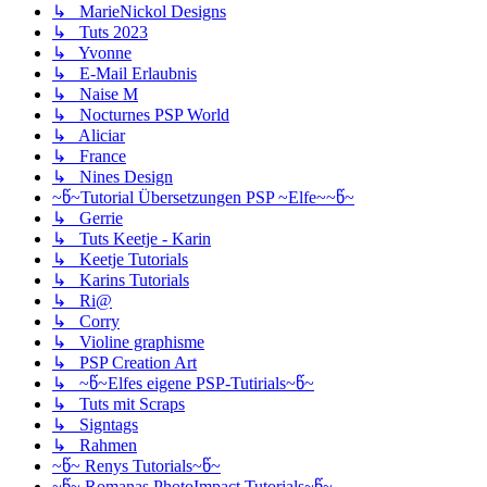
↳ MarieNickol Designs
↳ Tuts 2023
↳ Yvonne
↳ E-Mail Erlaubnis
↳ Naise M
↳ Nocturnes PSP World
↳ Aliciar
↳ France
↳ Nines Design
~წ~Tutorial Übersetzungen PSP ~Elfe~~წ~
↳ Gerrie
↳ Tuts Keetje - Karin
↳ Keetje Tutorials
↳ Karins Tutorials
↳ Ri@
↳ Corry
↳ Violine graphisme
↳ PSP Creation Art
↳ ~წ~Elfes eigene PSP-Tutirials~წ~
↳ Tuts mit Scraps
↳ Signtags
↳ Rahmen
~წ~ Renys Tutorials~წ~
~წ~ Romanas PhotoImpact Tutorials~წ~