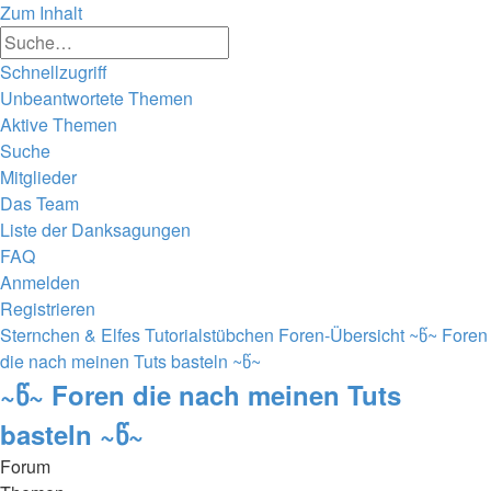
Zum Inhalt
Erweiterte
Suche
Suche
Schnellzugriff
Unbeantwortete Themen
Aktive Themen
Suche
Mitglieder
Das Team
Liste der Danksagungen
FAQ
Anmelden
Registrieren
Sternchen & Elfes Tutorialstübchen
Foren-Übersicht
~წ~ Foren
die nach meinen Tuts basteln ~წ~
~წ~ Foren die nach meinen Tuts
basteln ~წ~
Forum