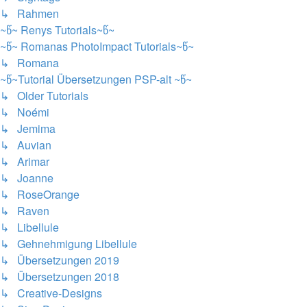
↳ Rahmen
~წ~ Renys Tutorials~წ~
~წ~ Romanas PhotoImpact Tutorials~წ~
↳ Romana
~წ~Tutorial Übersetzungen PSP-alt ~წ~
↳ Older Tutorials
↳ Noémi
↳ Jemima
↳ Auvian
↳ Arimar
↳ Joanne
↳ RoseOrange
↳ Raven
↳ Libellule
↳ Gehnehmigung Libellule
↳ Übersetzungen 2019
↳ Übersetzungen 2018
↳ Creative-Designs