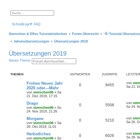
S
E
u
r
c
w
Schnellzugriff
FAQ
h
e
e
i
t
Sternchen & Elfes Tutorialstübchen
Foren-Übersicht
~წ~Tutorial Übersetz
e
r
Jahresübersetzungen
Übersetzungen 2019
t
e
S
Übersetzungen 2019
u
c
S
E
Neues Thema
h
u
r
e
c
w
h
e
THEMEN
ANTWORTEN
ZUGRIFFE
LETZTER
e
i
t
e
L
Frohes Neues Jahr
von
ste
A
Z
0
9455
r
e
Sa 21. D
2020 oder---Mehr
t
t
von
sternchen06
»
Sa
n
u
e
z
21. Dez 2019, 17:15
S
t
t
g
u
e
L
Drago
von
ste
A
Z
0
5508
c
r
e
So 24. N
von
sternchen06
»
So
h
w
r
B
t
24. Nov 2019, 21:26
e
n
u
e
z
i
o
i
t
L
Morgane
von
ste
A
Z
0
5210
t
t
g
e
e
Sa 26. O
von
sternchen06
»
Sa
r
r
f
r
t
26. Okt 2019, 11:01
a
n
u
w
r
B
z
g
e
t
t
f
L
Herbstliches
von
ste
A
Z
0
6026
t
g
i
e
o
i
e
So 29. S
von
sternchen06
»
So