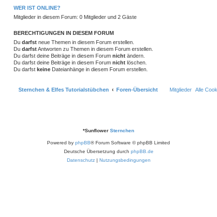
t
f
n
i
o
i
WER IST ONLINE?
t
e
e
Mitglieder in diesem Forum: 0 Mitglieder und 2 Gäste
r
r
f
a
n
g
t
f
BERECHTIGUNGEN IN DIESEM FORUM
Du
darfst
neue Themen in diesem Forum erstellen.
e
e
Du
darfst
Antworten zu Themen in diesem Forum erstellen.
Du darfst deine Beiträge in diesem Forum
nicht
ändern.
n
Du darfst deine Beiträge in diesem Forum
nicht
löschen.
Du darfst
keine
Dateianhänge in diesem Forum erstellen.
Sternchen & Elfes Tutorialstübchen
Foren-Übersicht
Mitglieder
Alle Coo
*
Sunflower
Sternchen
Powered by
phpBB
® Forum Software © phpBB Limited
Deutsche Übersetzung durch
phpBB.de
Datenschutz
|
Nutzungsbedingungen