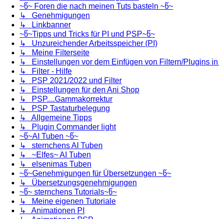
~წ~ Foren die nach meinen Tuts basteln ~წ~
↳ Genehmigungen
↳ Linkbanner
~წ~Tipps und Tricks für PI und PSP~წ~
↳ Unzureichender Arbeitsspeicher (PI)
↳ Meine Filterseite
↳ Einstellungen vor dem Einfügen von Filtern/Plugins i
↳ Filter - Hilfe
↳ PSP 2021/2022 und Filter
↳ Einstellungen für den Ani Shop
↳ PSP....Gammakorrektur
↳ PSP Tastaturbelegung
↳ Allgemeine Tipps
↳ Plugin Commander light
~წ~AI Tuben ~წ~
↳ sternchens AI Tuben
↳ ~Elfes~ AI Tuben
↳ elsenimas Tuben
~წ~Genehmigungen für Übersetzungen ~წ~
↳ Übersetzungsgenehmigungen
~წ~ sternchens Tutorials~წ~
↳ Meine eigenen Tutoriale
↳ Animationen PI