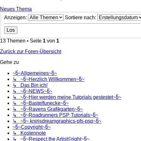
Neues Thema
Anzeigen:
Sortiere nach:
13 Themen • Seite
1
von
1
Zurück zur Foren-Übersicht
Gehe zu
~წ~Allgemeines~წ~
↳ ~წ~Herzlich Willkommen~წ~
↳ Das Bin ich!
↳ ~წ~NEWS~წ~
↳ ~წ~Hier werden meine Tutorials gestestet~წ~
↳ ~წ~Bastelfunecke~წ~
↳ ~წ~Ravens Grafikgarten~წ~
↳ ~წ~Roadrunners PSP Tutorials~წ~
↳ ~წ~ knirisdreamgraphics-pfs-psp~წ~
~წ~Copyright~წ~
↳ Kostennote
↳ ~წ~Respect the Artist©right~წ~