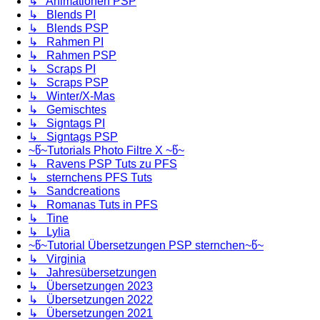
↳ Animationen PSP
↳ Blends PI
↳ Blends PSP
↳ Rahmen PI
↳ Rahmen PSP
↳ Scraps PI
↳ Scraps PSP
↳ Winter/X-Mas
↳ Gemischtes
↳ Signtags PI
↳ Signtags PSP
~წ~Tutorials Photo Filtre X ~წ~
↳ Ravens PSP Tuts zu PFS
↳ sternchens PFS Tuts
↳ Sandcreations
↳ Romanas Tuts in PFS
↳ Tine
↳ Lylia
~წ~Tutorial Übersetzungen PSP sternchen~წ~
↳ Virginia
↳ Jahresübersetzungen
↳ Übersetzungen 2023
↳ Übersetzungen 2022
↳ Übersetzungen 2021