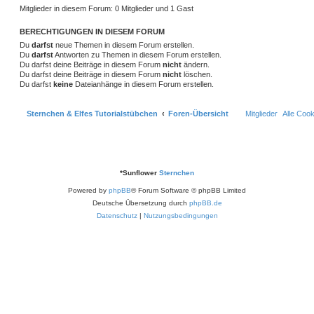
t
e
e
Mitglieder in diesem Forum: 0 Mitglieder und 1 Gast
r
r
f
a
n
g
t
f
BERECHTIGUNGEN IN DIESEM FORUM
Du
darfst
neue Themen in diesem Forum erstellen.
e
e
Du
darfst
Antworten zu Themen in diesem Forum erstellen.
Du darfst deine Beiträge in diesem Forum
nicht
ändern.
n
Du darfst deine Beiträge in diesem Forum
nicht
löschen.
Du darfst
keine
Dateianhänge in diesem Forum erstellen.
Sternchen & Elfes Tutorialstübchen
Foren-Übersicht
Mitglieder
Alle Coo
*
Sunflower
Sternchen
Powered by
phpBB
® Forum Software © phpBB Limited
Deutsche Übersetzung durch
phpBB.de
Datenschutz
|
Nutzungsbedingungen