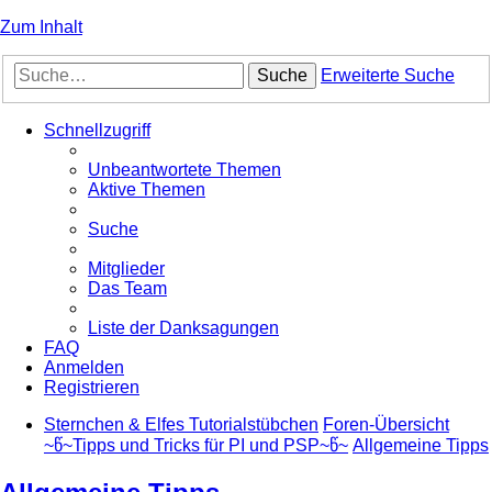
Zum Inhalt
Suche
Erweiterte Suche
Schnellzugriff
Unbeantwortete Themen
Aktive Themen
Suche
Mitglieder
Das Team
Liste der Danksagungen
FAQ
Anmelden
Registrieren
Sternchen & Elfes Tutorialstübchen
Foren-Übersicht
~წ~Tipps und Tricks für PI und PSP~წ~
Allgemeine Tipps