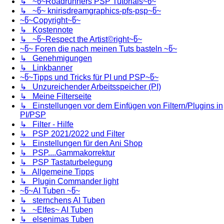
↳ ~წ~Roadrunners PSP Tutorials~წ~
↳ ~წ~ knirisdreamgraphics-pfs-psp~წ~
~წ~Copyright~წ~
↳ Kostennote
↳ ~წ~Respect the Artist©right~წ~
~წ~ Foren die nach meinen Tuts basteln ~წ~
↳ Genehmigungen
↳ Linkbanner
~წ~Tipps und Tricks für PI und PSP~წ~
↳ Unzureichender Arbeitsspeicher (PI)
↳ Meine Filterseite
↳ Einstellungen vor dem Einfügen von Filtern/Plugins in
PI/PSP
↳ Filter - Hilfe
↳ PSP 2021/2022 und Filter
↳ Einstellungen für den Ani Shop
↳ PSP....Gammakorrektur
↳ PSP Tastaturbelegung
↳ Allgemeine Tipps
↳ Plugin Commander light
~წ~AI Tuben ~წ~
↳ sternchens AI Tuben
↳ ~Elfes~ AI Tuben
↳ elsenimas Tuben