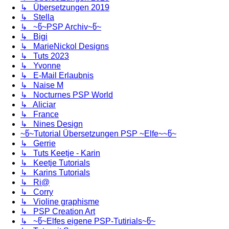
↳ Übersetzungen 2019
↳ Stella
↳ ~წ~PSP Archiv~წ~
↳ Bigi
↳ MarieNickol Designs
↳ Tuts 2023
↳ Yvonne
↳ E-Mail Erlaubnis
↳ Naise M
↳ Nocturnes PSP World
↳ Aliciar
↳ France
↳ Nines Design
~წ~Tutorial Übersetzungen PSP ~Elfe~~წ~
↳ Gerrie
↳ Tuts Keetje - Karin
↳ Keetje Tutorials
↳ Karins Tutorials
↳ Ri@
↳ Corry
↳ Violine graphisme
↳ PSP Creation Art
↳ ~წ~Elfes eigene PSP-Tutirials~წ~