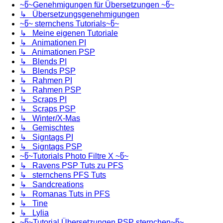
~წ~Genehmigungen für Übersetzungen ~წ~
↳ Übersetzungsgenehmigungen
~წ~ sternchens Tutorials~წ~
↳ Meine eigenen Tutoriale
↳ Animationen PI
↳ Animationen PSP
↳ Blends PI
↳ Blends PSP
↳ Rahmen PI
↳ Rahmen PSP
↳ Scraps PI
↳ Scraps PSP
↳ Winter/X-Mas
↳ Gemischtes
↳ Signtags PI
↳ Signtags PSP
~წ~Tutorials Photo Filtre X ~წ~
↳ Ravens PSP Tuts zu PFS
↳ sternchens PFS Tuts
↳ Sandcreations
↳ Romanas Tuts in PFS
↳ Tine
↳ Lylia
~წ~Tutorial Übersetzungen PSP sternchen~წ~