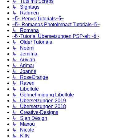
↳ Tuts mit Scraps
↳ Signtags
↳ Rahmen
~წ~ Renys Tutorials~წ~
~წ~ Romanas PhotoImpact Tutorials~წ~
↳ Romana
~წ~Tutorial Übersetzungen PSP-alt ~წ~
↳ Older Tutorials
↳ Noémi
↳ Jemima
↳ Auvian
↳ Arimar
↳ Joanne
↳ RoseOrange
↳ Raven
↳ Libellule
↳ Gehnehmigung Libellule
↳ Übersetzungen 2019
↳ Übersetzungen 2018
↳ Creative-Designs
↳ Sjan Design
↳ Maxou
↳ Nicole
↳ Kitty