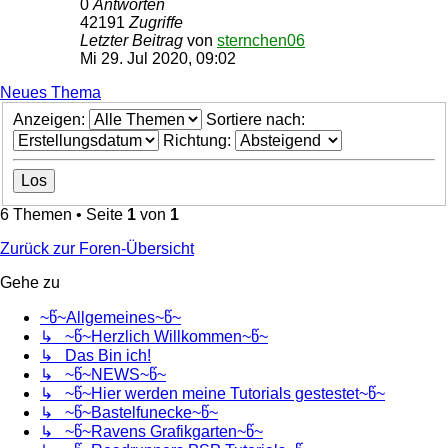
0
Antworten
42191
Zugriffe
Letzter Beitrag
von
sternchen06
Mi 29. Jul 2020, 09:02
Neues Thema
Anzeigen:
Sortiere nach:
Richtung:
6 Themen • Seite
1
von
1
Zurück zur Foren-Übersicht
Gehe zu
~წ~Allgemeines~წ~
↳ ~წ~Herzlich Willkommen~წ~
↳ Das Bin ich!
↳ ~წ~NEWS~წ~
↳ ~წ~Hier werden meine Tutorials gestestet~წ~
↳ ~წ~Bastelfunecke~წ~
↳ ~წ~Ravens Grafikgarten~წ~