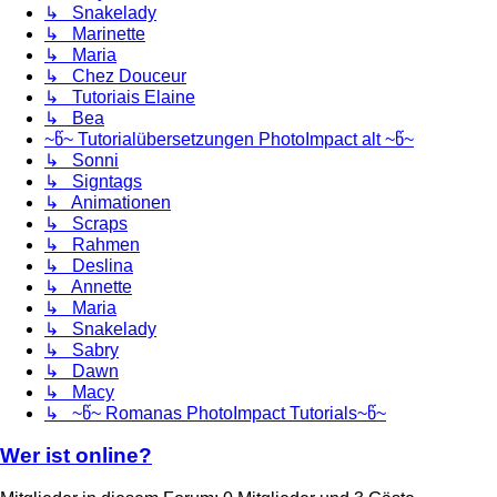
↳ Snakelady
↳ Marinette
↳ Maria
↳ Chez Douceur
↳ Tutoriais Elaine
↳ Bea
~წ~ Tutorialübersetzungen PhotoImpact alt ~წ~
↳ Sonni
↳ Signtags
↳ Animationen
↳ Scraps
↳ Rahmen
↳ Deslina
↳ Annette
↳ Maria
↳ Snakelady
↳ Sabry
↳ Dawn
↳ Macy
↳ ~წ~ Romanas PhotoImpact Tutorials~წ~
Wer ist online?