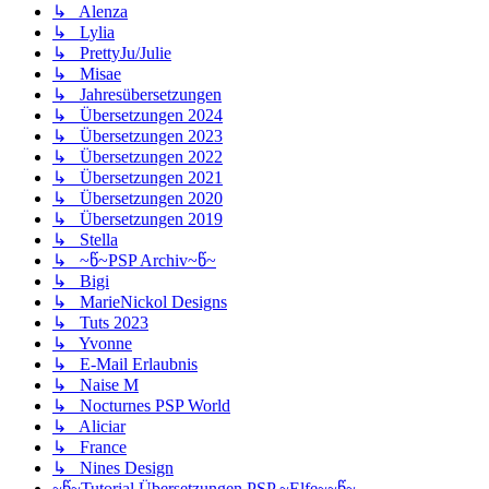
↳ Alenza
↳ Lylia
↳ PrettyJu/Julie
↳ Misae
↳ Jahresübersetzungen
↳ Übersetzungen 2024
↳ Übersetzungen 2023
↳ Übersetzungen 2022
↳ Übersetzungen 2021
↳ Übersetzungen 2020
↳ Übersetzungen 2019
↳ Stella
↳ ~წ~PSP Archiv~წ~
↳ Bigi
↳ MarieNickol Designs
↳ Tuts 2023
↳ Yvonne
↳ E-Mail Erlaubnis
↳ Naise M
↳ Nocturnes PSP World
↳ Aliciar
↳ France
↳ Nines Design
~წ~Tutorial Übersetzungen PSP ~Elfe~~წ~