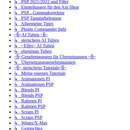
↳ PSP 2021/2022 und Filter
↳ Einstellungen für den Ani Shop
↳ PSP....Gammakorrektur
↳ PSP Tastaturbelegung
↳ Allgemeine Tipps
↳ Plugin Commander light
~წ~AI Tuben ~წ~
↳ sternchens AI Tuben
↳ ~Elfes~ AI Tuben
↳ elsenimas Tuben
~წ~Genehmigungen für Übersetzungen ~წ~
↳ Übersetzungsgenehmigungen
~წ~ sternchens Tutorials~წ~
↳ Meine eigenen Tutoriale
↳ Animationen PI
↳ Animationen PSP
↳ Blends PI
↳ Blends PSP
↳ Rahmen PI
↳ Rahmen PSP
↳ Scraps PI
↳ Scraps PSP
↳ Winter/X-Mas
↳ Gemischtes