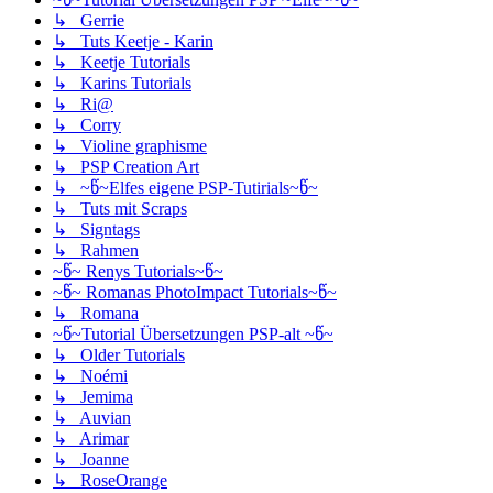
↳ Gerrie
↳ Tuts Keetje - Karin
↳ Keetje Tutorials
↳ Karins Tutorials
↳ Ri@
↳ Corry
↳ Violine graphisme
↳ PSP Creation Art
↳ ~წ~Elfes eigene PSP-Tutirials~წ~
↳ Tuts mit Scraps
↳ Signtags
↳ Rahmen
~წ~ Renys Tutorials~წ~
~წ~ Romanas PhotoImpact Tutorials~წ~
↳ Romana
~წ~Tutorial Übersetzungen PSP-alt ~წ~
↳ Older Tutorials
↳ Noémi
↳ Jemima
↳ Auvian
↳ Arimar
↳ Joanne
↳ RoseOrange