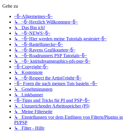
Gehe zu
~წ~Allgemeines~წ~
↳ ~წ~Herzlich Willkommen~წ~
↳ Das Bin ich!
↳ ~წ~NEWS~წ~
↳ ~წ~Hier werden meine Tutorials gestestet~წ~
↳ ~წ~Bastelfunecke~წ~
↳ ~წ~Ravens Grafikgarten~წ~
↳ ~წ~Roadrunners PSP Tutorials~წ~
↳ ~წ~ knirisdreamgraphics-pfs-psp~წ~
~წ~Copyright~წ~
↳ Kostennote
↳ ~წ~Respect the Artist©right~წ~
~წ~ Foren die nach meinen Tuts basteln ~წ~
↳ Genehmigungen
↳ Linkbanner
~წ~Tipps und Tricks für PI und PSP~წ~
↳ Unzureichender Arbeitsspeicher (PI)
↳ Meine Filterseite
↳ Einstellungen vor dem Einfügen von Filtern/Plugins in
PI/PSP
↳ Filter - Hilfe