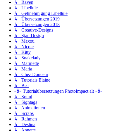
↳ Raven
↳ Libellule
↳ Gehnehmigung Libellule
↳ Übersetzungen 2019
↳ Übersetzungen 2018
↳ Creative-Designs
↳ Sjan Design
↳ Maxou
↳ Nicole
↳ Kitty
↳ Snakelady
↳ Marinette
↳ Maria
↳ Chez Douceur
↳ Tutoriais Elaine
↳ Bea
~წ~ Tutorialübersetzungen PhotoImpact alt ~წ~
↳ Sonni
↳ Signtags
↳ Animationen
↳ Scraps
↳ Rahmen
↳ Deslina
↳ Annette