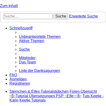
Zum Inhalt
Suche
Erweiterte Suche
Schnellzugriff
Unbeantwortete Themen
Aktive Themen
Suche
Mitglieder
Das Team
Liste der Danksagungen
FAQ
Anmelden
Registrieren
Sternchen & Elfes Tutorialstübchen
Foren-Übersicht
~წ~Tutorial Übersetzungen PSP ~Elfe~~წ~
Tuts Keetje -
Karin
Keetje Tutorials