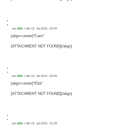
a
e
g
n
M
e
Z
von
Elfe
»
Mo 12. Jul 2021, 20:05
B
l
i
e
d
t
[align=center]*Caro*
i
e
i
t
n
e
r
[ATTACHMENT NOT FOUND][/align]
r
a
e
g
n
M
e
Z
von
Elfe
»
Mo 12. Jul 2021, 20:05
B
l
i
e
d
t
[align=center]*Ella*
i
e
i
t
n
e
r
[ATTACHMENT NOT FOUND][/align]
r
a
e
g
n
M
e
Z
von
Elfe
»
Mo 12. Jul 2021, 21:59
B
l
i