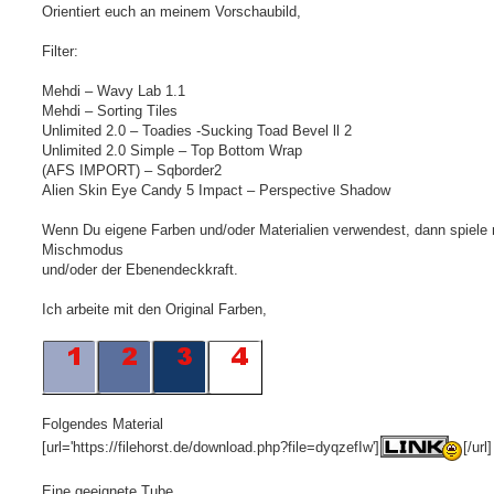
Orientiert euch an meinem Vorschaubild,
Filter:
Mehdi – Wavy Lab 1.1
Mehdi – Sorting Tiles
Unlimited 2.0 – Toadies -Sucking Toad Bevel ll 2
Unlimited 2.0 Simple – Top Bottom Wrap
(AFS IMPORT) – Sqborder2
Alien Skin Eye Candy 5 Impact – Perspective Shadow
Wenn Du eigene Farben und/oder Materialien verwendest, dann spiele
Mischmodus
und/oder der Ebenendeckkraft.
Ich arbeite mit den Original Farben,
Folgendes Material
[url='https://filehorst.de/download.php?file=dyqzefIw']
[/url]
Eine geeignete Tube,