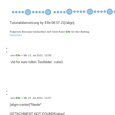
Tutorialübersetzung by Elfe-08.07.21[/align]
Folgende Benutzer bedankten sich beim Autor
Elfe
für den Beitrag:
Carolchen
M
e
Z
von
Elfe
»
Mo 12. Jul 2021, 13:56
B
l
i
e
d
t
:vld für eure tollen Testbilder :cutie1:
i
e
i
t
n
e
r
r
a
e
g
n
M
e
Z
von
Elfe
»
Mo 12. Jul 2021, 13:57
B
l
i
e
d
t
[align=center]*Narde*
i
e
i
t
n
e
r
[ATTACHMENT NOT FOUND][/align]
r