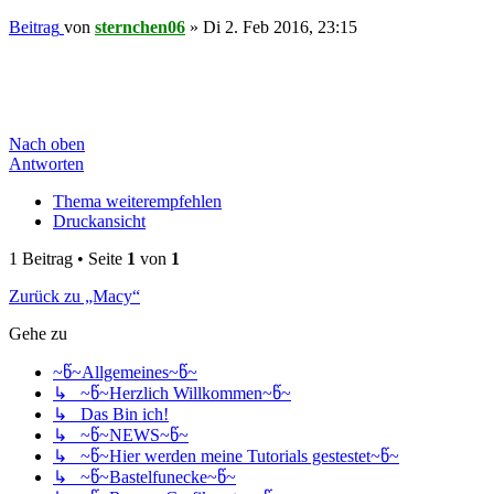
Beitrag
von
sternchen06
»
Di 2. Feb 2016, 23:15
Nach oben
Antworten
Thema weiterempfehlen
Druckansicht
1 Beitrag • Seite
1
von
1
Zurück zu „Macy“
Gehe zu
~წ~Allgemeines~წ~
↳ ~წ~Herzlich Willkommen~წ~
↳ Das Bin ich!
↳ ~წ~NEWS~წ~
↳ ~წ~Hier werden meine Tutorials gestestet~წ~
↳ ~წ~Bastelfunecke~წ~