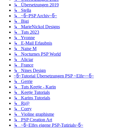
↳ Übersetzungen 2019
↳ Stella
↳ ~წ~PSP Archiv~წ~
↳ Bigi
↳ MarieNickol Designs
↳ Tuts 2023
↳ Yvonne
↳ E-Mail Erlaubnis
↳ Naise M
↳ Nocturnes PSP World
↳ Aliciar
↳ France
↳ Nines Design
~წ~Tutorial Übersetzungen PSP ~Elfe~~წ~
↳ Gerrie
↳ Tuts Keetje - Karin
↳ Keetje Tutorials
↳ Karins Tutorials
↳ Ri@
↳ Corry
↳ Violine graphisme
↳ PSP Creation Art
↳ ~წ~Elfes eigene PSP-Tutirials~წ~