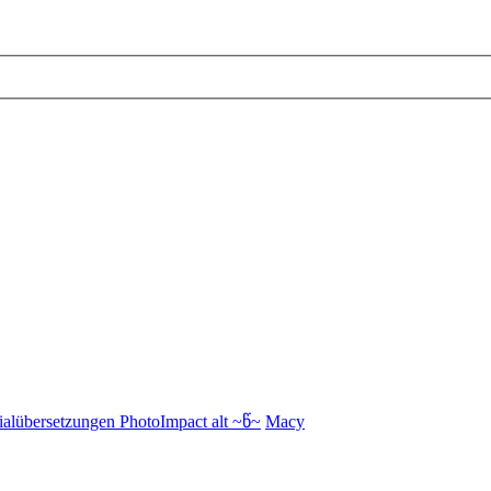
ialübersetzungen PhotoImpact alt ~წ~
Macy