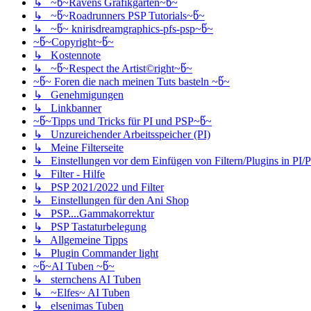
↳ ~წ~Ravens Grafikgarten~წ~
↳ ~წ~Roadrunners PSP Tutorials~წ~
↳ ~წ~ knirisdreamgraphics-pfs-psp~წ~
~წ~Copyright~წ~
↳ Kostennote
↳ ~წ~Respect the Artist©right~წ~
~წ~ Foren die nach meinen Tuts basteln ~წ~
↳ Genehmigungen
↳ Linkbanner
~წ~Tipps und Tricks für PI und PSP~წ~
↳ Unzureichender Arbeitsspeicher (PI)
↳ Meine Filterseite
↳ Einstellungen vor dem Einfügen von Filtern/Plugins in PI/
↳ Filter - Hilfe
↳ PSP 2021/2022 und Filter
↳ Einstellungen für den Ani Shop
↳ PSP....Gammakorrektur
↳ PSP Tastaturbelegung
↳ Allgemeine Tipps
↳ Plugin Commander light
~წ~AI Tuben ~წ~
↳ sternchens AI Tuben
↳ ~Elfes~ AI Tuben
↳ elsenimas Tuben