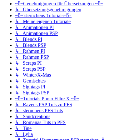
~წ~Genehmigungen für Übersetzungen ~წ~
↳ Übersetzungsgenehmigungen
~წ~ sternchens Tutorials~წ~
↳ Meine eigenen Tutoriale
↳ Animationen PI
↳ Animationen PSP
↳ Blends PI
↳ Blends PSP
↳ Rahmen PI
↳ Rahmen PSP
↳ Scraps PI
↳ Scraps PSP
↳ Winter/X-Mas
↳ Gemischtes
↳ Signtags PI
↳ Signtags PSP
~წ~Tutorials Photo Filtre X ~წ~
↳ Ravens PSP Tuts zu PFS
↳ sternchens PFS Tuts
↳ Sandcreations
↳ Romanas Tuts in PFS
↳ Tine
↳ Lylia