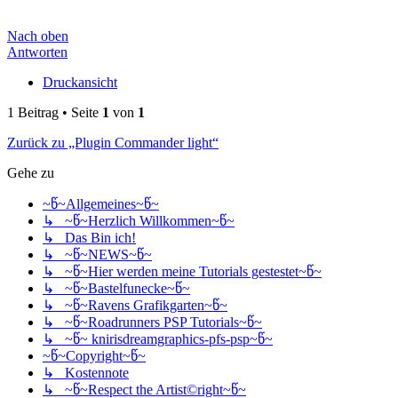
Nach oben
Antworten
Druckansicht
1 Beitrag • Seite
1
von
1
Zurück zu „Plugin Commander light“
Gehe zu
~წ~Allgemeines~წ~
↳ ~წ~Herzlich Willkommen~წ~
↳ Das Bin ich!
↳ ~წ~NEWS~წ~
↳ ~წ~Hier werden meine Tutorials gestestet~წ~
↳ ~წ~Bastelfunecke~წ~
↳ ~წ~Ravens Grafikgarten~წ~
↳ ~წ~Roadrunners PSP Tutorials~წ~
↳ ~წ~ knirisdreamgraphics-pfs-psp~წ~
~წ~Copyright~წ~
↳ Kostennote
↳ ~წ~Respect the Artist©right~წ~