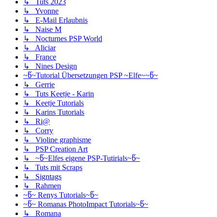
↳ Tuts 2023
↳ Yvonne
↳ E-Mail Erlaubnis
↳ Naise M
↳ Nocturnes PSP World
↳ Aliciar
↳ France
↳ Nines Design
~წ~Tutorial Übersetzungen PSP ~Elfe~~წ~
↳ Gerrie
↳ Tuts Keetje - Karin
↳ Keetje Tutorials
↳ Karins Tutorials
↳ Ri@
↳ Corry
↳ Violine graphisme
↳ PSP Creation Art
↳ ~წ~Elfes eigene PSP-Tutirials~წ~
↳ Tuts mit Scraps
↳ Signtags
↳ Rahmen
~წ~ Renys Tutorials~წ~
~წ~ Romanas PhotoImpact Tutorials~წ~
↳ Romana