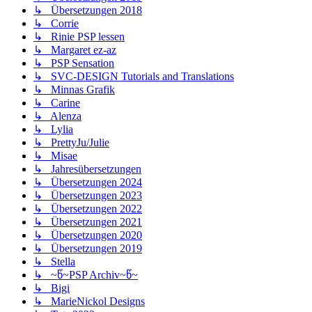
↳ Übersetzungen 2018
↳ Corrie
↳ Rinie PSP lessen
↳ Margaret ez-az
↳ PSP Sensation
↳ SVC-DESIGN Tutorials and Translations
↳ Minnas Grafik
↳ Carine
↳ Alenza
↳ Lylia
↳ PrettyJu/Julie
↳ Misae
↳ Jahresübersetzungen
↳ Übersetzungen 2024
↳ Übersetzungen 2023
↳ Übersetzungen 2022
↳ Übersetzungen 2021
↳ Übersetzungen 2020
↳ Übersetzungen 2019
↳ Stella
↳ ~წ~PSP Archiv~წ~
↳ Bigi
↳ MarieNickol Designs