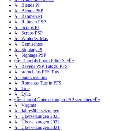
↳ Blends PI
↳ Blends PSP
↳ Rahmen PI
↳ Rahmen PSP
↳ Scraps PI
↳ Scraps PSP
↳ Winter/X-Mas
↳ Gemischtes
↳ Signtags PI
↳ Signtags PSP
~წ~Tutorials Photo Filtre X ~წ~
↳ Ravens PSP Tuts zu PFS
↳ sternchens PFS Tuts
↳ Sandcreations
↳ Romanas Tuts in PFS
↳ Tine
↳ Lylia
~წ~Tutorial Übersetzungen PSP sternchen~წ~
↳ Virginia
↳ Jahresübersetzungen
↳ Übersetzungen 2023
↳ Übersetzungen 2022
↳ Übersetzungen 2021