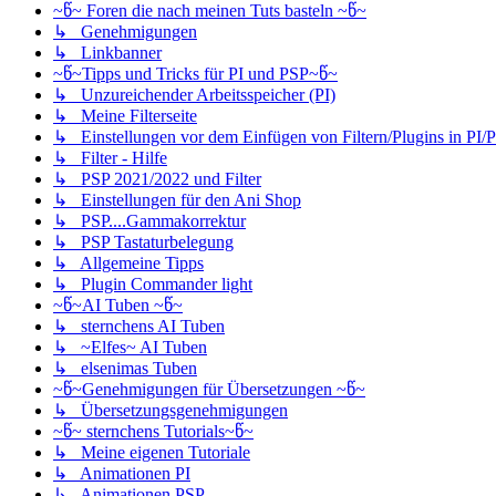
~წ~ Foren die nach meinen Tuts basteln ~წ~
↳ Genehmigungen
↳ Linkbanner
~წ~Tipps und Tricks für PI und PSP~წ~
↳ Unzureichender Arbeitsspeicher (PI)
↳ Meine Filterseite
↳ Einstellungen vor dem Einfügen von Filtern/Plugins in PI/
↳ Filter - Hilfe
↳ PSP 2021/2022 und Filter
↳ Einstellungen für den Ani Shop
↳ PSP....Gammakorrektur
↳ PSP Tastaturbelegung
↳ Allgemeine Tipps
↳ Plugin Commander light
~წ~AI Tuben ~წ~
↳ sternchens AI Tuben
↳ ~Elfes~ AI Tuben
↳ elsenimas Tuben
~წ~Genehmigungen für Übersetzungen ~წ~
↳ Übersetzungsgenehmigungen
~წ~ sternchens Tutorials~წ~
↳ Meine eigenen Tutoriale
↳ Animationen PI
↳ Animationen PSP