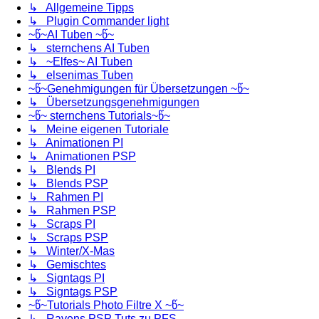
↳ Allgemeine Tipps
↳ Plugin Commander light
~წ~AI Tuben ~წ~
↳ sternchens AI Tuben
↳ ~Elfes~ AI Tuben
↳ elsenimas Tuben
~წ~Genehmigungen für Übersetzungen ~წ~
↳ Übersetzungsgenehmigungen
~წ~ sternchens Tutorials~წ~
↳ Meine eigenen Tutoriale
↳ Animationen PI
↳ Animationen PSP
↳ Blends PI
↳ Blends PSP
↳ Rahmen PI
↳ Rahmen PSP
↳ Scraps PI
↳ Scraps PSP
↳ Winter/X-Mas
↳ Gemischtes
↳ Signtags PI
↳ Signtags PSP
~წ~Tutorials Photo Filtre X ~წ~
↳ Ravens PSP Tuts zu PFS