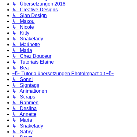
↳ Übersetzungen 2018
↳ Creative-Designs
↳ Sjan Design
↳ Maxou
↳ Nicole
↳ Kitty
↳ Snakelady
↳ Marinette
↳ Maria
↳ Chez Douceur
↳ Tutoriais Elaine
↳ Bea
~წ~ Tutorialübersetzungen PhotoImpact alt ~წ~
↳ Sonni
↳ Signtags
↳ Animationen
↳ Scraps
↳ Rahmen
↳ Deslina
↳ Annette
↳ Maria
↳ Snakelady
↳ Sabry