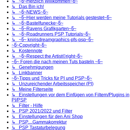
↳ ~წ~Herzlich Willkommen~წ~
↳ Das Bin ich!
↳ ~წ~NEWS~წ~
↳ ~წ~Hier werden meine Tutorials gestestet~წ~
↳ ~წ~Bastelfunecke~წ~
↳ ~წ~Ravens Grafikgarten~წ~
↳ ~წ~Roadrunners PSP Tutorials~წ~
↳ ~წ~ knirisdreamgraphics-pfs-psp~წ~
~წ~Copyright~წ~
↳ Kostennote
↳ ~წ~Respect the Artist©right~წ~
~წ~ Foren die nach meinen Tuts basteln ~წ~
↳ Genehmigungen
↳ Linkbanner
~წ~Tipps und Tricks für PI und PSP~წ~
↳ Unzureichender Arbeitsspeicher (PI)
↳ Meine Filterseite
↳ Einstellungen vor dem Einfügen von Filtern/Plugins in
PI/PSP
↳ Filter - Hilfe
↳ PSP 2021/2022 und Filter
↳ Einstellungen für den Ani Shop
↳ PSP....Gammakorrektur
↳ PSP Tastaturbelegung