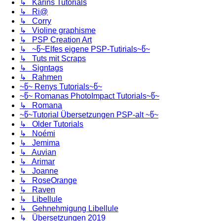
↳ Karins Tutorials
↳ Ri@
↳ Corry
↳ Violine graphisme
↳ PSP Creation Art
↳ ~წ~Elfes eigene PSP-Tutirials~წ~
↳ Tuts mit Scraps
↳ Signtags
↳ Rahmen
~წ~ Renys Tutorials~წ~
~წ~ Romanas PhotoImpact Tutorials~წ~
↳ Romana
~წ~Tutorial Übersetzungen PSP-alt ~წ~
↳ Older Tutorials
↳ Noémi
↳ Jemima
↳ Auvian
↳ Arimar
↳ Joanne
↳ RoseOrange
↳ Raven
↳ Libellule
↳ Gehnehmigung Libellule
↳ Übersetzungen 2019