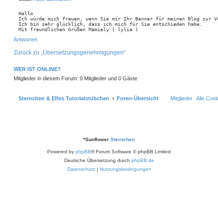
n
a
n
v
g
Hallo

o
Ich würde mich freuen, wenn Sie mir Ihr Banner für meinen Blog zur Ve
n
Ich bin sehr glücklich, dass ich mich für Sie entschieden habe.

s
Mit freundlichen Grüßen Mamiely ( lylia )
t
N
e
Antworten
a
r
c
n
h
Zurück zu „Übersetzungsgenehmigungen“
c
o
h
b
e
e
WER IST ONLINE?
n
n
0
Mitglieder in diesem Forum: 0 Mitglieder und 0 Gäste
6
Sternchen & Elfes Tutorialstübchen
Foren-Übersicht
Mitglieder
Alle Coo
*
Sunflower
Sternchen
Powered by
phpBB
® Forum Software © phpBB Limited
Deutsche Übersetzung durch
phpBB.de
Datenschutz
|
Nutzungsbedingungen