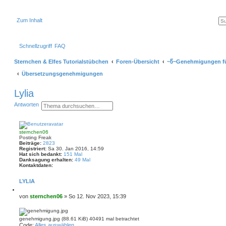
Zum Inhalt
Schnellzugriff
FAQ
Sternchen & Elfes Tutorialstübchen
Foren-Übersicht
~წ~Genehmigungen fü
Übersetzungsgenehmigungen
Lylia
S
E
Antworten
u
r
c
w
h
e
e
i
sternchen06
t
Posting Freak
e
Beiträge:
2823
r
Registriert:
Sa 30. Jan 2016, 14:59
t
Hat sich bedankt:
151 Mal
e
Danksagung erhalten:
49 Mal
S
Kontaktdaten:
K
u
o
c
LYLIA
n
h
t
e
Z
a
i
B
von
sternchen06
»
So 12. Nov 2023, 15:39
k
t
e
t
i
d
i
e
a
t
r
genehmigung.jpg (88.61 KiB) 40491 mal betrachtet
t
e
r
Code:
Alles auswählen
e