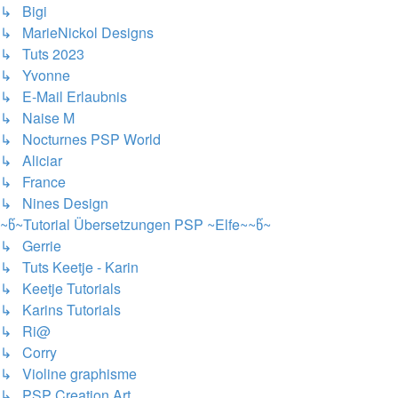
↳ Bigi
↳ MarieNickol Designs
↳ Tuts 2023
↳ Yvonne
↳ E-Mail Erlaubnis
↳ Naise M
↳ Nocturnes PSP World
↳ Aliciar
↳ France
↳ Nines Design
~წ~Tutorial Übersetzungen PSP ~Elfe~~წ~
↳ Gerrie
↳ Tuts Keetje - Karin
↳ Keetje Tutorials
↳ Karins Tutorials
↳ Ri@
↳ Corry
↳ Violine graphisme
↳ PSP Creation Art