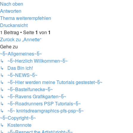
Nach oben
Antworten
Thema weiterempfehlen
Druckansicht
1 Beitrag • Seite
1
von
1
Zurück zu „Annette“
Gehe zu
~წ~Allgemeines~წ~
↳ ~წ~Herzlich Willkommen~წ~
↳ Das Bin ich!
↳ ~წ~NEWS~წ~
↳ ~წ~Hier werden meine Tutorials gestestet~წ~
↳ ~წ~Bastelfunecke~წ~
↳ ~წ~Ravens Grafikgarten~წ~
↳ ~წ~Roadrunners PSP Tutorials~წ~
↳ ~წ~ knirisdreamgraphics-pfs-psp~წ~
~წ~Copyright~წ~
↳ Kostennote
↳ ~წ~Respect the Artist©right~წ~