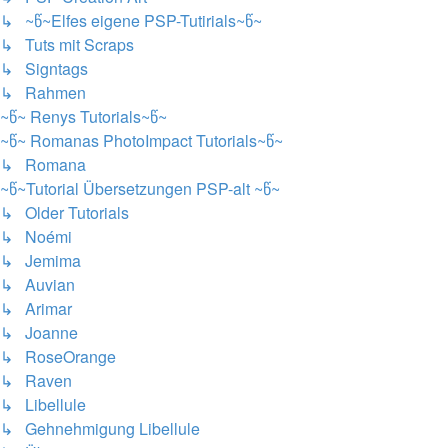
↳ ~წ~Elfes eigene PSP-Tutirials~წ~
↳ Tuts mit Scraps
↳ Signtags
↳ Rahmen
~წ~ Renys Tutorials~წ~
~წ~ Romanas PhotoImpact Tutorials~წ~
↳ Romana
~წ~Tutorial Übersetzungen PSP-alt ~წ~
↳ Older Tutorials
↳ Noémi
↳ Jemima
↳ Auvian
↳ Arimar
↳ Joanne
↳ RoseOrange
↳ Raven
↳ Libellule
↳ Gehnehmigung Libellule