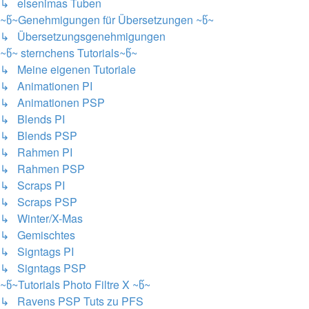
↳ elsenimas Tuben
~წ~Genehmigungen für Übersetzungen ~წ~
↳ Übersetzungsgenehmigungen
~წ~ sternchens Tutorials~წ~
↳ Meine eigenen Tutoriale
↳ Animationen PI
↳ Animationen PSP
↳ Blends PI
↳ Blends PSP
↳ Rahmen PI
↳ Rahmen PSP
↳ Scraps PI
↳ Scraps PSP
↳ Winter/X-Mas
↳ Gemischtes
↳ Signtags PI
↳ Signtags PSP
~წ~Tutorials Photo Filtre X ~წ~
↳ Ravens PSP Tuts zu PFS