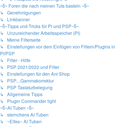
~წ~ Foren die nach meinen Tuts basteln ~წ~
↳ Genehmigungen
↳ Linkbanner
~წ~Tipps und Tricks für PI und PSP~წ~
↳ Unzureichender Arbeitsspeicher (PI)
↳ Meine Filterseite
↳ Einstellungen vor dem Einfügen von Filtern/Plugins in
PI/PSP
↳ Filter - Hilfe
↳ PSP 2021/2022 und Filter
↳ Einstellungen für den Ani Shop
↳ PSP....Gammakorrektur
↳ PSP Tastaturbelegung
↳ Allgemeine Tipps
↳ Plugin Commander light
~წ~AI Tuben ~წ~
↳ sternchens AI Tuben
↳ ~Elfes~ AI Tuben