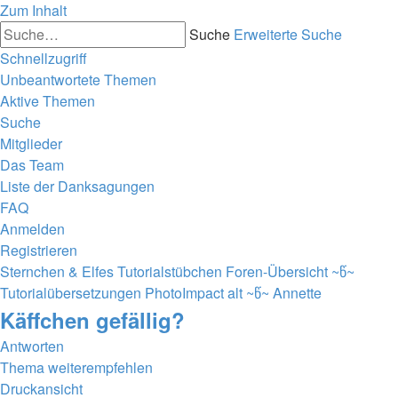
Zum Inhalt
Suche
Erweiterte Suche
Schnellzugriff
Unbeantwortete Themen
Aktive Themen
Suche
Mitglieder
Das Team
Liste der Danksagungen
FAQ
Anmelden
Registrieren
Sternchen & Elfes Tutorialstübchen
Foren-Übersicht
~წ~
Tutorialübersetzungen PhotoImpact alt ~წ~
Annette
Käffchen gefällig?
Antworten
Thema weiterempfehlen
Druckansicht