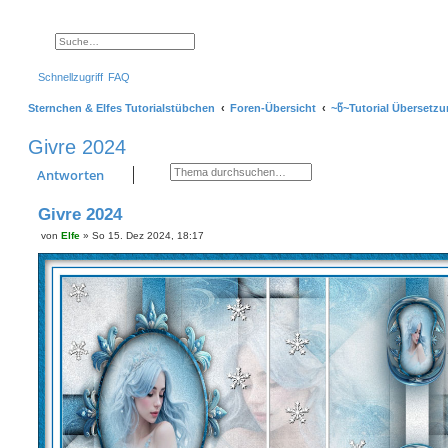
Suche
Erweiterte Suche
Schnellzugriff
FAQ
Sternchen & Elfes Tutorialstübchen
Foren-Übersicht
~წ~Tutorial Übersetzu
Givre 2024
Suche
Erweiterte Suche
Antworten
Givre 2024
von
Elfe
»
So 15. Dez 2024, 18:17
B
e
i
t
r
a
g