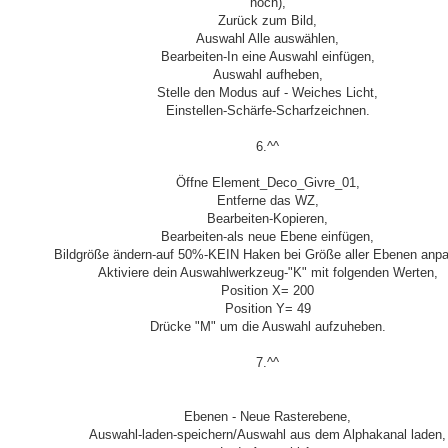
noch),
Zurück zum Bild,
Auswahl Alle auswählen,
Bearbeiten-In eine Auswahl einfügen,
Auswahl aufheben,
Stelle den Modus auf - Weiches Licht,
Einstellen-Schärfe-Scharfzeichnen.
6.^^
Öffne Element_Deco_Givre_01,
Entferne das WZ,
Bearbeiten-Kopieren,
Bearbeiten-als neue Ebene einfügen,
Bildgröße ändern-auf 50%-KEIN Haken bei Größe aller Ebenen anp
Aktiviere dein Auswahlwerkzeug-"K" mit folgenden Werten,
Position X= 200
Position Y= 49
Drücke "M" um die Auswahl aufzuheben.
7.^^
Ebenen - Neue Rasterebene,
Auswahl-laden-speichern/Auswahl aus dem Alphakanal laden,