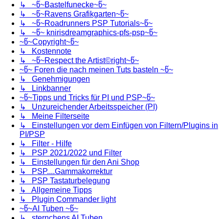
↳ ~წ~Bastelfunecke~წ~
↳ ~წ~Ravens Grafikgarten~წ~
↳ ~წ~Roadrunners PSP Tutorials~წ~
↳ ~წ~ knirisdreamgraphics-pfs-psp~წ~
~წ~Copyright~წ~
↳ Kostennote
↳ ~წ~Respect the Artist©right~წ~
~წ~ Foren die nach meinen Tuts basteln ~წ~
↳ Genehmigungen
↳ Linkbanner
~წ~Tipps und Tricks für PI und PSP~წ~
↳ Unzureichender Arbeitsspeicher (PI)
↳ Meine Filterseite
↳ Einstellungen vor dem Einfügen von Filtern/Plugins in
PI/PSP
↳ Filter - Hilfe
↳ PSP 2021/2022 und Filter
↳ Einstellungen für den Ani Shop
↳ PSP....Gammakorrektur
↳ PSP Tastaturbelegung
↳ Allgemeine Tipps
↳ Plugin Commander light
~წ~AI Tuben ~წ~
↳ sternchens AI Tuben