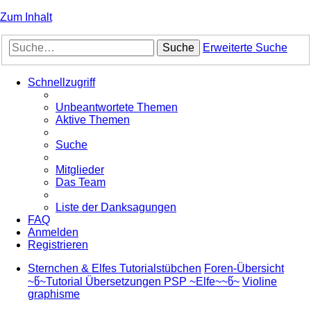
Zum Inhalt
Suche
Erweiterte Suche
Schnellzugriff
Unbeantwortete Themen
Aktive Themen
Suche
Mitglieder
Das Team
Liste der Danksagungen
FAQ
Anmelden
Registrieren
Sternchen & Elfes Tutorialstübchen
Foren-Übersicht
~წ~Tutorial Übersetzungen PSP ~Elfe~~წ~
Violine
graphisme