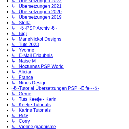
↳ Übersetzungen 2022
↳ Übersetzungen 2021
↳ Übersetzungen 2020
↳ Übersetzungen 2019
↳ Stella
↳ ~წ~PSP Archiv~წ~
↳ Bigi
↳ MarieNickol Designs
↳ Tuts 2023
↳ Yvonne
↳ E-Mail Erlaubnis
↳ Naise M
↳ Nocturnes PSP World
↳ Aliciar
↳ France
↳ Nines Design
~წ~Tutorial Übersetzungen PSP ~Elfe~~წ~
↳ Gerrie
↳ Tuts Keetje - Karin
↳ Keetje Tutorials
↳ Karins Tutorials
↳ Ri@
↳ Corry
↳ Violine graphisme