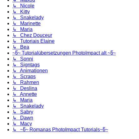
↳ Nicole
↳ Kitty
↳ Snakelady
↳ Marinette
↳ Maria
↳ Chez Douceur
↳ Tutoriais Elaine
↳ Bea
~წ~ Tutorialübersetzungen PhotoImpact alt ~წ~
↳ Sonni
↳ Signtags
↳ Animationen
↳ Scraps
↳ Rahmen
↳ Deslina
↳ Annette
↳ Maria
↳ Snakelady
↳ Sabry
↳ Dawn
↳ Macy
↳ ~წ~ Romanas PhotoImpact Tutorials~წ~