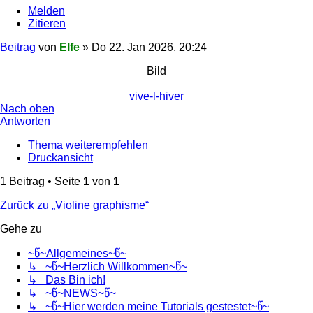
Melden
Zitieren
Beitrag
von
Elfe
»
Do 22. Jan 2026, 20:24
Bild
vive-l-hiver
Nach oben
Antworten
Thema weiterempfehlen
Druckansicht
1 Beitrag • Seite
1
von
1
Zurück zu „Violine graphisme“
Gehe zu
~წ~Allgemeines~წ~
↳ ~წ~Herzlich Willkommen~წ~
↳ Das Bin ich!
↳ ~წ~NEWS~წ~
↳ ~წ~Hier werden meine Tutorials gestestet~წ~