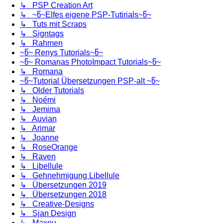
↳ PSP Creation Art
↳ ~წ~Elfes eigene PSP-Tutirials~წ~
↳ Tuts mit Scraps
↳ Signtags
↳ Rahmen
~წ~ Renys Tutorials~წ~
~წ~ Romanas PhotoImpact Tutorials~წ~
↳ Romana
~წ~Tutorial Übersetzungen PSP-alt ~წ~
↳ Older Tutorials
↳ Noémi
↳ Jemima
↳ Auvian
↳ Arimar
↳ Joanne
↳ RoseOrange
↳ Raven
↳ Libellule
↳ Gehnehmigung Libellule
↳ Übersetzungen 2019
↳ Übersetzungen 2018
↳ Creative-Designs
↳ Sjan Design
↳ Maxou