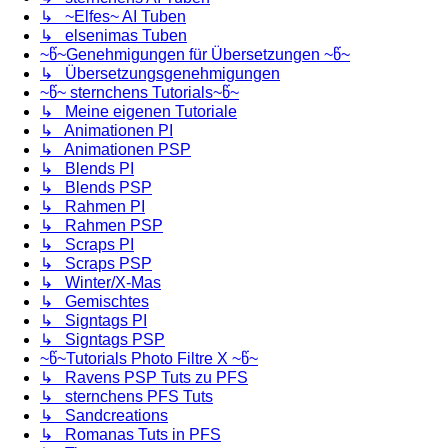
↳ ~Elfes~ AI Tuben
↳ elsenimas Tuben
~წ~Genehmigungen für Übersetzungen ~წ~
↳ Übersetzungsgenehmigungen
~წ~ sternchens Tutorials~წ~
↳ Meine eigenen Tutoriale
↳ Animationen PI
↳ Animationen PSP
↳ Blends PI
↳ Blends PSP
↳ Rahmen PI
↳ Rahmen PSP
↳ Scraps PI
↳ Scraps PSP
↳ Winter/X-Mas
↳ Gemischtes
↳ Signtags PI
↳ Signtags PSP
~წ~Tutorials Photo Filtre X ~წ~
↳ Ravens PSP Tuts zu PFS
↳ sternchens PFS Tuts
↳ Sandcreations
↳ Romanas Tuts in PFS