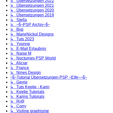
↳ Übersetzungen 2022
↳ Übersetzungen 2021
↳ Übersetzungen 2020
↳ Übersetzungen 2019
↳ Stella
↳ ~წ~PSP Archiv~წ~
↳ Bigi
↳ MarieNickol Designs
↳ Tuts 2023
↳ Yvonne
↳ E-Mail Erlaubnis
↳ Naise M
↳ Nocturnes PSP World
↳ Aliciar
↳ France
↳ Nines Design
~წ~Tutorial Übersetzungen PSP ~Elfe~~წ~
↳ Gerrie
↳ Tuts Keetje - Karin
↳ Keetje Tutorials
↳ Karins Tutorials
↳ Ri@
↳ Corry
↳ Violine graphisme