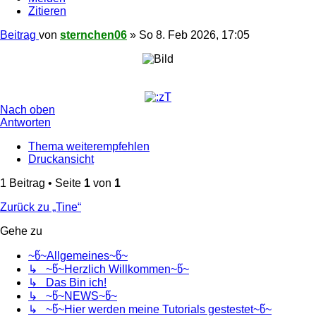
Zitieren
Beitrag
von
sternchen06
»
So 8. Feb 2026, 17:05
Nach oben
Antworten
Thema weiterempfehlen
Druckansicht
1 Beitrag • Seite
1
von
1
Zurück zu „Tine“
Gehe zu
~წ~Allgemeines~წ~
↳ ~წ~Herzlich Willkommen~წ~
↳ Das Bin ich!
↳ ~წ~NEWS~წ~
↳ ~წ~Hier werden meine Tutorials gestestet~წ~