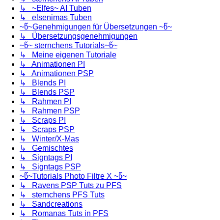
↳ ~Elfes~ AI Tuben
↳ elsenimas Tuben
~წ~Genehmigungen für Übersetzungen ~წ~
↳ Übersetzungsgenehmigungen
~წ~ sternchens Tutorials~წ~
↳ Meine eigenen Tutoriale
↳ Animationen PI
↳ Animationen PSP
↳ Blends PI
↳ Blends PSP
↳ Rahmen PI
↳ Rahmen PSP
↳ Scraps PI
↳ Scraps PSP
↳ Winter/X-Mas
↳ Gemischtes
↳ Signtags PI
↳ Signtags PSP
~წ~Tutorials Photo Filtre X ~წ~
↳ Ravens PSP Tuts zu PFS
↳ sternchens PFS Tuts
↳ Sandcreations
↳ Romanas Tuts in PFS