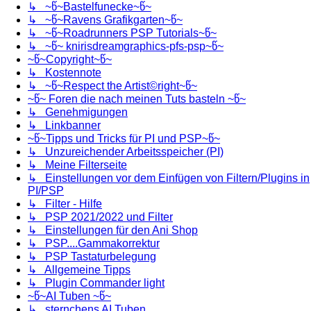
↳ ~წ~Bastelfunecke~წ~
↳ ~წ~Ravens Grafikgarten~წ~
↳ ~წ~Roadrunners PSP Tutorials~წ~
↳ ~წ~ knirisdreamgraphics-pfs-psp~წ~
~წ~Copyright~წ~
↳ Kostennote
↳ ~წ~Respect the Artist©right~წ~
~წ~ Foren die nach meinen Tuts basteln ~წ~
↳ Genehmigungen
↳ Linkbanner
~წ~Tipps und Tricks für PI und PSP~წ~
↳ Unzureichender Arbeitsspeicher (PI)
↳ Meine Filterseite
↳ Einstellungen vor dem Einfügen von Filtern/Plugins in
PI/PSP
↳ Filter - Hilfe
↳ PSP 2021/2022 und Filter
↳ Einstellungen für den Ani Shop
↳ PSP....Gammakorrektur
↳ PSP Tastaturbelegung
↳ Allgemeine Tipps
↳ Plugin Commander light
~წ~AI Tuben ~წ~
↳ sternchens AI Tuben