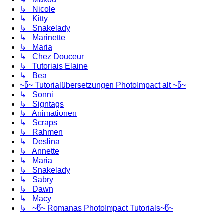
↳ Nicole
↳ Kitty
↳ Snakelady
↳ Marinette
↳ Maria
↳ Chez Douceur
↳ Tutoriais Elaine
↳ Bea
~წ~ Tutorialübersetzungen PhotoImpact alt ~წ~
↳ Sonni
↳ Signtags
↳ Animationen
↳ Scraps
↳ Rahmen
↳ Deslina
↳ Annette
↳ Maria
↳ Snakelady
↳ Sabry
↳ Dawn
↳ Macy
↳ ~წ~ Romanas PhotoImpact Tutorials~წ~