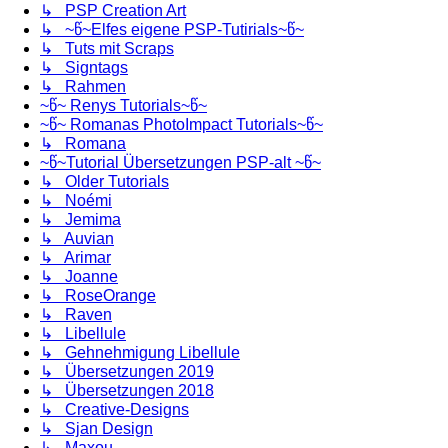
↳ PSP Creation Art
↳ ~წ~Elfes eigene PSP-Tutirials~წ~
↳ Tuts mit Scraps
↳ Signtags
↳ Rahmen
~წ~ Renys Tutorials~წ~
~წ~ Romanas PhotoImpact Tutorials~წ~
↳ Romana
~წ~Tutorial Übersetzungen PSP-alt ~წ~
↳ Older Tutorials
↳ Noémi
↳ Jemima
↳ Auvian
↳ Arimar
↳ Joanne
↳ RoseOrange
↳ Raven
↳ Libellule
↳ Gehnehmigung Libellule
↳ Übersetzungen 2019
↳ Übersetzungen 2018
↳ Creative-Designs
↳ Sjan Design
↳ Maxou