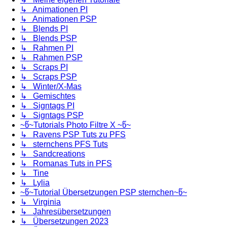
↳ Animationen PI
↳ Animationen PSP
↳ Blends PI
↳ Blends PSP
↳ Rahmen PI
↳ Rahmen PSP
↳ Scraps PI
↳ Scraps PSP
↳ Winter/X-Mas
↳ Gemischtes
↳ Signtags PI
↳ Signtags PSP
~წ~Tutorials Photo Filtre X ~წ~
↳ Ravens PSP Tuts zu PFS
↳ sternchens PFS Tuts
↳ Sandcreations
↳ Romanas Tuts in PFS
↳ Tine
↳ Lylia
~წ~Tutorial Übersetzungen PSP sternchen~წ~
↳ Virginia
↳ Jahresübersetzungen
↳ Übersetzungen 2023