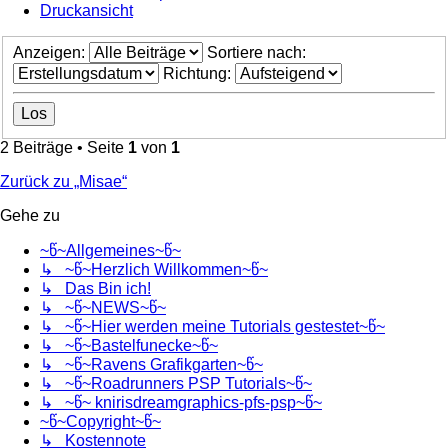
Druckansicht
Anzeigen:
Sortiere nach:
Richtung:
2 Beiträge • Seite
1
von
1
Zurück zu „Misae“
Gehe zu
~წ~Allgemeines~წ~
↳ ~წ~Herzlich Willkommen~წ~
↳ Das Bin ich!
↳ ~წ~NEWS~წ~
↳ ~წ~Hier werden meine Tutorials gestestet~წ~
↳ ~წ~Bastelfunecke~წ~
↳ ~წ~Ravens Grafikgarten~წ~
↳ ~წ~Roadrunners PSP Tutorials~წ~
↳ ~წ~ knirisdreamgraphics-pfs-psp~წ~
~წ~Copyright~წ~
↳ Kostennote