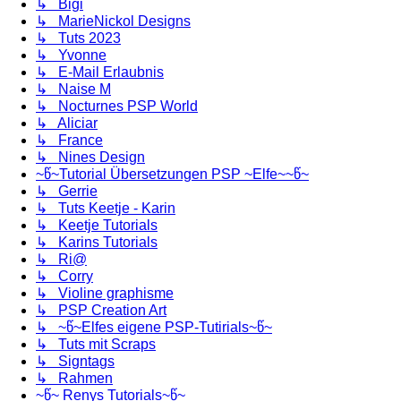
↳ Bigi
↳ MarieNickol Designs
↳ Tuts 2023
↳ Yvonne
↳ E-Mail Erlaubnis
↳ Naise M
↳ Nocturnes PSP World
↳ Aliciar
↳ France
↳ Nines Design
~წ~Tutorial Übersetzungen PSP ~Elfe~~წ~
↳ Gerrie
↳ Tuts Keetje - Karin
↳ Keetje Tutorials
↳ Karins Tutorials
↳ Ri@
↳ Corry
↳ Violine graphisme
↳ PSP Creation Art
↳ ~წ~Elfes eigene PSP-Tutirials~წ~
↳ Tuts mit Scraps
↳ Signtags
↳ Rahmen
~წ~ Renys Tutorials~წ~