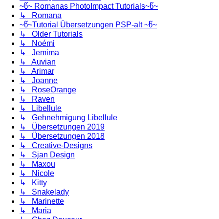
~წ~ Romanas PhotoImpact Tutorials~წ~
↳ Romana
~წ~Tutorial Übersetzungen PSP-alt ~წ~
↳ Older Tutorials
↳ Noémi
↳ Jemima
↳ Auvian
↳ Arimar
↳ Joanne
↳ RoseOrange
↳ Raven
↳ Libellule
↳ Gehnehmigung Libellule
↳ Übersetzungen 2019
↳ Übersetzungen 2018
↳ Creative-Designs
↳ Sjan Design
↳ Maxou
↳ Nicole
↳ Kitty
↳ Snakelady
↳ Marinette
↳ Maria