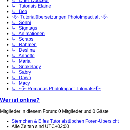
↳ Chez Douceur
↳ Tutoriais Elaine
↳ Bea
~წ~ Tutorialübersetzungen PhotoImpact alt ~წ~
↳ Sonni
↳ Signtags
↳ Animationen
↳ Scraps
↳ Rahmen
↳ Deslina
↳ Annette
↳ Maria
↳ Snakelady
↳ Sabry
↳ Dawn
↳ Macy
↳ ~წ~ Romanas PhotoImpact Tutorials~წ~
Wer ist online?
Mitglieder in diesem Forum: 0 Mitglieder und 0 Gäste
Sternchen & Elfes Tutorialstübchen
Foren-Übersicht
Alle Zeiten sind
UTC+02:00