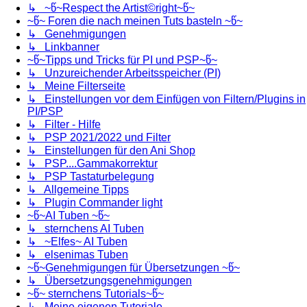
↳ ~წ~Respect the Artist©right~წ~
~წ~ Foren die nach meinen Tuts basteln ~წ~
↳ Genehmigungen
↳ Linkbanner
~წ~Tipps und Tricks für PI und PSP~წ~
↳ Unzureichender Arbeitsspeicher (PI)
↳ Meine Filterseite
↳ Einstellungen vor dem Einfügen von Filtern/Plugins in
PI/PSP
↳ Filter - Hilfe
↳ PSP 2021/2022 und Filter
↳ Einstellungen für den Ani Shop
↳ PSP....Gammakorrektur
↳ PSP Tastaturbelegung
↳ Allgemeine Tipps
↳ Plugin Commander light
~წ~AI Tuben ~წ~
↳ sternchens AI Tuben
↳ ~Elfes~ AI Tuben
↳ elsenimas Tuben
~წ~Genehmigungen für Übersetzungen ~წ~
↳ Übersetzungsgenehmigungen
~წ~ sternchens Tutorials~წ~
↳ Meine eigenen Tutoriale