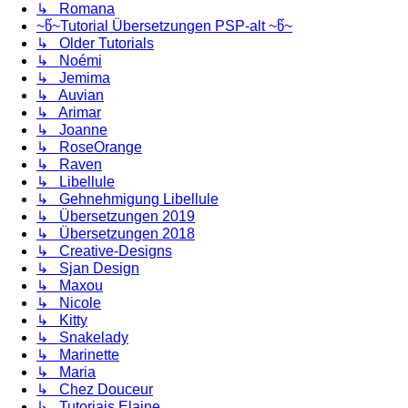
↳ Romana
~წ~Tutorial Übersetzungen PSP-alt ~წ~
↳ Older Tutorials
↳ Noémi
↳ Jemima
↳ Auvian
↳ Arimar
↳ Joanne
↳ RoseOrange
↳ Raven
↳ Libellule
↳ Gehnehmigung Libellule
↳ Übersetzungen 2019
↳ Übersetzungen 2018
↳ Creative-Designs
↳ Sjan Design
↳ Maxou
↳ Nicole
↳ Kitty
↳ Snakelady
↳ Marinette
↳ Maria
↳ Chez Douceur
↳ Tutoriais Elaine