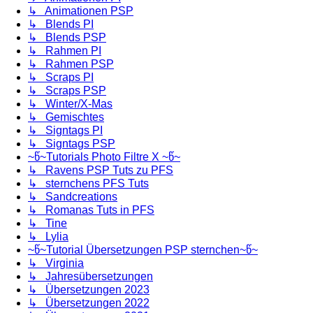
↳ Animationen PSP
↳ Blends PI
↳ Blends PSP
↳ Rahmen PI
↳ Rahmen PSP
↳ Scraps PI
↳ Scraps PSP
↳ Winter/X-Mas
↳ Gemischtes
↳ Signtags PI
↳ Signtags PSP
~წ~Tutorials Photo Filtre X ~წ~
↳ Ravens PSP Tuts zu PFS
↳ sternchens PFS Tuts
↳ Sandcreations
↳ Romanas Tuts in PFS
↳ Tine
↳ Lylia
~წ~Tutorial Übersetzungen PSP sternchen~წ~
↳ Virginia
↳ Jahresübersetzungen
↳ Übersetzungen 2023
↳ Übersetzungen 2022