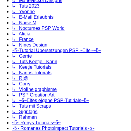
↳ MarieNickol Designs
↳ Tuts 2023
↳ Yvonne
↳ E-Mail Erlaubnis
↳ Naise M
↳ Nocturnes PSP World
↳ Aliciar
↳ France
↳ Nines Design
~წ~Tutorial Übersetzungen PSP ~Elfe~~წ~
↳ Gerrie
↳ Tuts Keetje - Karin
↳ Keetje Tutorials
↳ Karins Tutorials
↳ Ri@
↳ Corry
↳ Violine graphisme
↳ PSP Creation Art
↳ ~წ~Elfes eigene PSP-Tutirials~წ~
↳ Tuts mit Scraps
↳ Signtags
↳ Rahmen
~წ~ Renys Tutorials~წ~
~წ~ Romanas PhotoImpact Tutorials~წ~