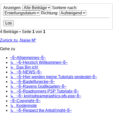
Anzeigen:
Sortiere nach:
Richtung:
4 Beiträge • Seite
1
von
1
Zurück zu „Naise M“
Gehe zu
~წ~Allgemeines~წ~
↳ ~წ~Herzlich Willkommen~წ~
↳ Das Bin ich!
↳ ~წ~NEWS~წ~
↳ ~წ~Hier werden meine Tutorials gestestet~წ~
↳ ~წ~Bastelfunecke~წ~
↳ ~წ~Ravens Grafikgarten~წ~
↳ ~წ~Roadrunners PSP Tutorials~წ~
↳ ~წ~ knirisdreamgraphics-pfs-psp~წ~
~წ~Copyright~წ~
↳ Kostennote
↳ ~წ~Respect the Artist©right~წ~