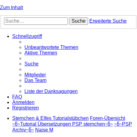
Zum Inhalt
Suche
Erweiterte Suche
Schnellzugriff
Unbeantwortete Themen
Aktive Themen
Suche
Mitglieder
Das Team
Liste der Danksagungen
FAQ
Anmelden
Registrieren
Sternchen & Elfes Tutorialstübchen
Foren-Übersicht
~წ~Tutorial Übersetzungen PSP sternchen~წ~
~წ~PSP
Archiv~წ~
Naise M