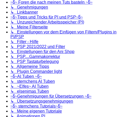
~წ~ Foren die nach meinen Tuts basteln ~წ~
↳ Genehmigungen
↳ Linkbanner
~წ~Tipps und Tricks für PI und PSP~წ~
↳ Unzureichender Arbeitsspeicher (PI)
↳ Meine Filterseite
↳ Einstellungen vor dem Einfügen von Filtern/Plugins in
PI/PSP
↳ Filter - Hilfe
↳ PSP 2021/2022 und Filter
↳ Einstellungen für den Ani Shop
↳ PSP....Gammakorrektur
↳ PSP Tastaturbelegung
↳ Allgemeine Tipps
↳ Plugin Commander light
~წ~AI Tuben ~წ~
↳ sternchens AI Tuben
↳ ~Elfes~ AI Tuben
↳ elsenimas Tuben
~წ~Genehmigungen für Übersetzungen ~წ~
↳ Übersetzungsgenehmigungen
~წ~ sternchens Tutorials~წ~
↳ Meine eigenen Tutoriale
↳ Animationen PI