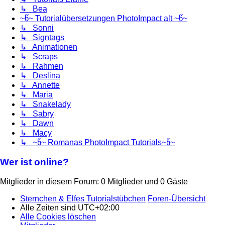
↳ Bea
~წ~ Tutorialübersetzungen PhotoImpact alt ~წ~
↳ Sonni
↳ Signtags
↳ Animationen
↳ Scraps
↳ Rahmen
↳ Deslina
↳ Annette
↳ Maria
↳ Snakelady
↳ Sabry
↳ Dawn
↳ Macy
↳ ~წ~ Romanas PhotoImpact Tutorials~წ~
Wer ist online?
Mitglieder in diesem Forum: 0 Mitglieder und 0 Gäste
Sternchen & Elfes Tutorialstübchen
Foren-Übersicht
Alle Zeiten sind
UTC+02:00
Alle Cookies löschen