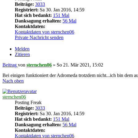
Beiträge:
3033
Registriert:
Sa 30. Jan 2016, 14:59
Hat sich bedankt:
151 Mal
Danksagung erhalten:
56 Mal
Kontaktdaten:
Kontaktdaten von sternchen06
Private Nachricht senden
Melden
Zitieren
Beitrag
von
sternchen06
»
So 21. Mär 2021, 15:02
Bei einigen funktioniert der Adromeda trotzdem nicht...ich bin dem a
Nach oben
sternchen06
Posting Freak
Beiträge:
3033
Registriert:
Sa 30. Jan 2016, 14:59
Hat sich bedankt:
151 Mal
Danksagung erhalten:
56 Mal
Kontaktdaten:
Kontaktdaten von sternchen06