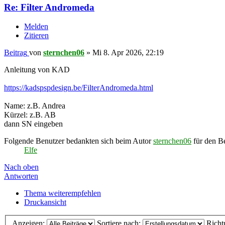
Re: Filter Andromeda
Melden
Zitieren
Beitrag
von
sternchen06
»
Mi 8. Apr 2026, 22:19
Anleitung von KAD
https://kadspspdesign.be/FilterAndromeda.html
Name: z.B. Andrea
Kürzel: z.B. AB
dann SN eingeben
Folgende Benutzer bedankten sich beim Autor
sternchen06
für den Be
Elfe
Nach oben
Antworten
Thema weiterempfehlen
Druckansicht
Anzeigen:
Sortiere nach:
Richt