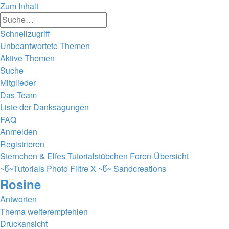
Zum Inhalt
Erweiterte
Suche
Suche
Schnellzugriff
Unbeantwortete Themen
Aktive Themen
Suche
Mitglieder
Das Team
Liste der Danksagungen
FAQ
Anmelden
Registrieren
Sternchen & Elfes Tutorialstübchen
Foren-Übersicht
~წ~Tutorials Photo Filtre X ~წ~
Sandcreations
Rosine
Antworten
Thema weiterempfehlen
Druckansicht