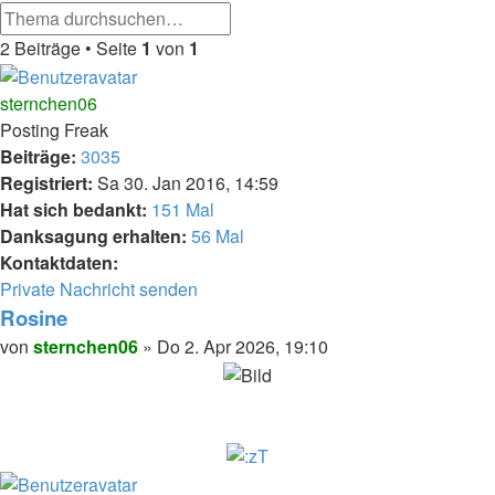
Erweiterte
Suche
Suche
2 Beiträge • Seite
1
von
1
sternchen06
Posting Freak
Beiträge:
3035
Registriert:
Sa 30. Jan 2016, 14:59
Hat sich bedankt:
151 Mal
Danksagung erhalten:
56 Mal
Kontaktdaten:
Kontaktdaten
Private Nachricht senden
von
Rosine
sternchen06
Melden
Zitieren
Beitrag
von
sternchen06
»
Do 2. Apr 2026, 19:10
Nach