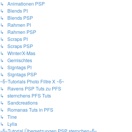
↳ Animationen PSP
↳ Blends PI
↳ Blends PSP
↳ Rahmen PI
↳ Rahmen PSP
↳ Scraps PI
↳ Scraps PSP
↳ Winter/X-Mas
↳ Gemischtes
↳ Signtags PI
↳ Signtags PSP
~წ~Tutorials Photo Filtre X ~წ~
↳ Ravens PSP Tuts zu PFS
↳ sternchens PFS Tuts
↳ Sandcreations
↳ Romanas Tuts in PFS
↳ Tine
↳ Lylia
~წ~Tutorial Übersetzungen PSP sternchen~წ~