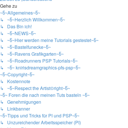
Gehe zu
~წ~Allgemeines~წ~
↳ ~წ~Herzlich Willkommen~წ~
↳ Das Bin ich!
↳ ~წ~NEWS~წ~
↳ ~წ~Hier werden meine Tutorials gestestet~წ~
↳ ~წ~Bastelfunecke~წ~
↳ ~წ~Ravens Grafikgarten~წ~
↳ ~წ~Roadrunners PSP Tutorials~წ~
↳ ~წ~ knirisdreamgraphics-pfs-psp~წ~
~წ~Copyright~წ~
↳ Kostennote
↳ ~წ~Respect the Artist©right~წ~
~წ~ Foren die nach meinen Tuts basteln ~წ~
↳ Genehmigungen
↳ Linkbanner
~წ~Tipps und Tricks für PI und PSP~წ~
↳ Unzureichender Arbeitsspeicher (PI)