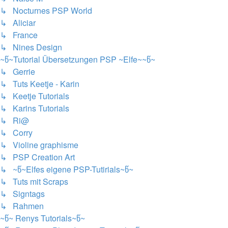
↳ Nocturnes PSP World
↳ Aliciar
↳ France
↳ Nines Design
~წ~Tutorial Übersetzungen PSP ~Elfe~~წ~
↳ Gerrie
↳ Tuts Keetje - Karin
↳ Keetje Tutorials
↳ Karins Tutorials
↳ Ri@
↳ Corry
↳ Violine graphisme
↳ PSP Creation Art
↳ ~წ~Elfes eigene PSP-Tutirials~წ~
↳ Tuts mit Scraps
↳ Signtags
↳ Rahmen
~წ~ Renys Tutorials~წ~