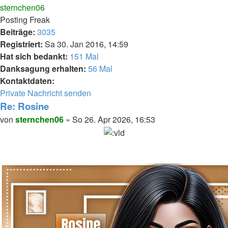
oben
sternchen06
Posting Freak
Beiträge:
3035
Registriert:
Sa 30. Jan 2016, 14:59
Hat sich bedankt:
151 Mal
Danksagung erhalten:
56 Mal
Kontaktdaten:
Kontaktdaten
Private Nachricht senden
von
Re: Rosine
sternchen06
Melden
Zitieren
Beitrag
von
sternchen06
»
So 26. Apr 2026, 16:53