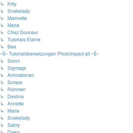
↳ Kitty
↳ Snakelady
↳ Marinette
↳ Maria
↳ Chez Douceur
↳ Tutoriais Elaine
↳ Bea
~წ~ Tutorialübersetzungen PhotoImpact alt ~წ~
↳ Sonni
↳ Signtags
↳ Animationen
↳ Scraps
↳ Rahmen
↳ Deslina
↳ Annette
↳ Maria
↳ Snakelady
↳ Sabry
↳ Dawn