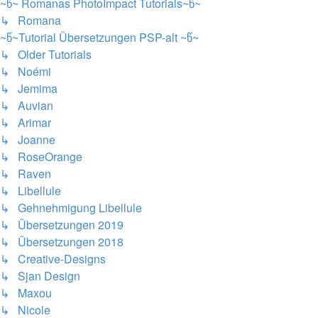
~წ~ Romanas PhotoImpact Tutorials~წ~
↳ Romana
~წ~Tutorial Übersetzungen PSP-alt ~წ~
↳ Older Tutorials
↳ Noémi
↳ Jemima
↳ Auvian
↳ Arimar
↳ Joanne
↳ RoseOrange
↳ Raven
↳ Libellule
↳ Gehnehmigung Libellule
↳ Übersetzungen 2019
↳ Übersetzungen 2018
↳ Creative-Designs
↳ Sjan Design
↳ Maxou
↳ Nicole