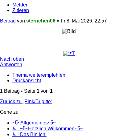
Melden
Zitieren
Beitrag
von
sternchen06
»
Fr 8. Mai 2026, 22:57
Nach oben
Antworten
Thema weiterempfehlen
Druckansicht
1 Beitrag • Seite
1
von
1
Zurück zu „Pink/Brigitte“
Gehe zu
~წ~Allgemeines~წ~
↳ ~წ~Herzlich Willkommen~წ~
↳ Das Bin ich!