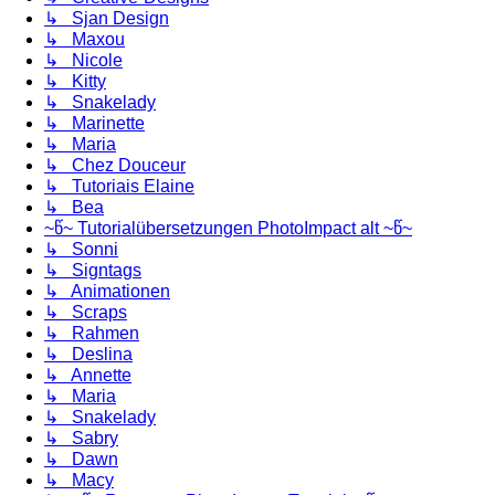
↳ Sjan Design
↳ Maxou
↳ Nicole
↳ Kitty
↳ Snakelady
↳ Marinette
↳ Maria
↳ Chez Douceur
↳ Tutoriais Elaine
↳ Bea
~წ~ Tutorialübersetzungen PhotoImpact alt ~წ~
↳ Sonni
↳ Signtags
↳ Animationen
↳ Scraps
↳ Rahmen
↳ Deslina
↳ Annette
↳ Maria
↳ Snakelady
↳ Sabry
↳ Dawn
↳ Macy