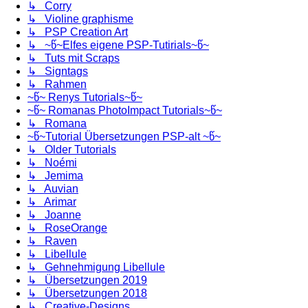
↳ Corry
↳ Violine graphisme
↳ PSP Creation Art
↳ ~წ~Elfes eigene PSP-Tutirials~წ~
↳ Tuts mit Scraps
↳ Signtags
↳ Rahmen
~წ~ Renys Tutorials~წ~
~წ~ Romanas PhotoImpact Tutorials~წ~
↳ Romana
~წ~Tutorial Übersetzungen PSP-alt ~წ~
↳ Older Tutorials
↳ Noémi
↳ Jemima
↳ Auvian
↳ Arimar
↳ Joanne
↳ RoseOrange
↳ Raven
↳ Libellule
↳ Gehnehmigung Libellule
↳ Übersetzungen 2019
↳ Übersetzungen 2018
↳ Creative-Designs