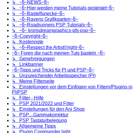
↳ ~წ~NEWS~წ~
↳ ~წ~Hier werden meine Tutorials gestestet~წ~
↳ ~წ~Bastelfunecke~წ~
↳ ~წ~Ravens Grafikgarten~წ~
↳ ~წ~Roadrunners PSP Tutorials~წ~
↳ ~წ~ knirisdreamgraphics-pfs-psp~წ~
~წ~Copyright~წ~
↳ Kostennote
↳ ~წ~Respect the Artist©right~წ~
~წ~ Foren die nach meinen Tuts basteln ~წ~
↳ Genehmigungen
↳ Linkbanner
~წ~Tipps und Tricks für PI und PSP~წ~
↳ Unzureichender Arbeitsspeicher (PI)
↳ Meine Filterseite
↳ Einstellungen vor dem Einfügen von Filtern/Plugins in
PI/PSP
↳ Filter - Hilfe
↳ PSP 2021/2022 und Filter
↳ Einstellungen für den Ani Shop
↳ PSP....Gammakorrektur
↳ PSP Tastaturbelegung
↳ Allgemeine Tipps
↳ Plugin Commander light