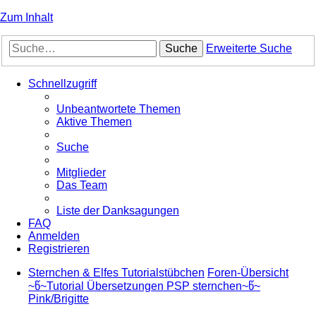
Zum Inhalt
Suche
Erweiterte Suche
Schnellzugriff
Unbeantwortete Themen
Aktive Themen
Suche
Mitglieder
Das Team
Liste der Danksagungen
FAQ
Anmelden
Registrieren
Sternchen & Elfes Tutorialstübchen
Foren-Übersicht
~წ~Tutorial Übersetzungen PSP sternchen~წ~
Pink/Brigitte