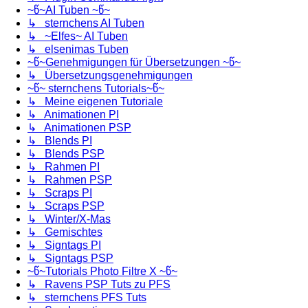
~წ~AI Tuben ~წ~
↳ sternchens AI Tuben
↳ ~Elfes~ AI Tuben
↳ elsenimas Tuben
~წ~Genehmigungen für Übersetzungen ~წ~
↳ Übersetzungsgenehmigungen
~წ~ sternchens Tutorials~წ~
↳ Meine eigenen Tutoriale
↳ Animationen PI
↳ Animationen PSP
↳ Blends PI
↳ Blends PSP
↳ Rahmen PI
↳ Rahmen PSP
↳ Scraps PI
↳ Scraps PSP
↳ Winter/X-Mas
↳ Gemischtes
↳ Signtags PI
↳ Signtags PSP
~წ~Tutorials Photo Filtre X ~წ~
↳ Ravens PSP Tuts zu PFS
↳ sternchens PFS Tuts