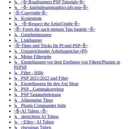
↳ ~წ~Roadrunners PSP Tutorials~წ~
↳ ~წ~ knirisdreamgraphics-pfs-psp~წ~
~წ~Copyright~წ~
↳ Kostennote
↳ ~წ~Respect the Artist©right~წ~
~წ~ Foren die nach meinen Tuts basteln ~წ~
↳ Genehmigungen
↳ Linkbanner
~წ~Tipps und Tricks für PI und PSP~წ~
↳ Unzureichender Arbeitsspeicher (PI)
↳ Meine Filterseite
↳ Einstellungen vor dem Einfügen von Filtern/Plugins in
PI/PSP
↳ Filter - Hilfe
↳ PSP 2021/2022 und Filter
↳ Einstellungen für den Ani Shop
↳ PSP....Gammakorrektur
↳ PSP Tastaturbelegung
↳ Allgemeine Tipps
↳ Plugin Commander light
~წ~AI Tuben ~წ~
↳ sternchens AI Tuben
↳ ~Elfes~ AI Tuben
↳ elsenimas Tuben