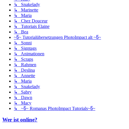
↳ Snakelady
↳ Marinette
↳ Maria
↳ Chez Douceur
↳ Tutoriais Elaine
↳ Bea
~წ~ Tutorialübersetzungen PhotoImpact alt ~წ~
↳ Sonni
↳ Signtags
↳ Animationen
↳ Scraps
↳ Rahmen
↳ Deslina
↳ Annette
↳ Maria
↳ Snakelady
↳ Sabry
↳ Dawn
↳ Macy
↳ ~წ~ Romanas PhotoImpact Tutorials~წ~
Wer ist online?