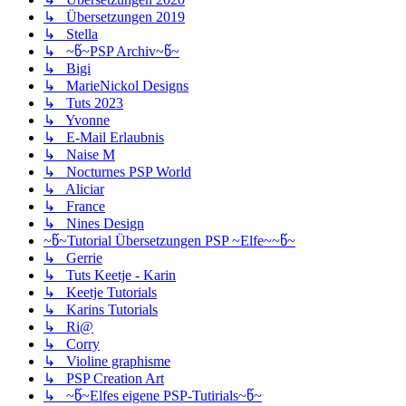
↳ Übersetzungen 2019
↳ Stella
↳ ~წ~PSP Archiv~წ~
↳ Bigi
↳ MarieNickol Designs
↳ Tuts 2023
↳ Yvonne
↳ E-Mail Erlaubnis
↳ Naise M
↳ Nocturnes PSP World
↳ Aliciar
↳ France
↳ Nines Design
~წ~Tutorial Übersetzungen PSP ~Elfe~~წ~
↳ Gerrie
↳ Tuts Keetje - Karin
↳ Keetje Tutorials
↳ Karins Tutorials
↳ Ri@
↳ Corry
↳ Violine graphisme
↳ PSP Creation Art
↳ ~წ~Elfes eigene PSP-Tutirials~წ~