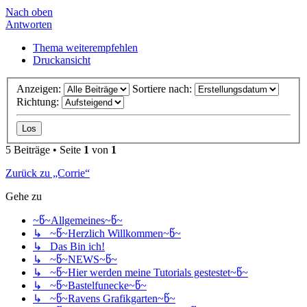
Nach oben
Antworten
Thema weiterempfehlen
Druckansicht
Anzeigen:
Sortiere nach:
Richtung:
5 Beiträge • Seite
1
von
1
Zurück zu „Corrie“
Gehe zu
~წ~Allgemeines~წ~
↳ ~წ~Herzlich Willkommen~წ~
↳ Das Bin ich!
↳ ~წ~NEWS~წ~
↳ ~წ~Hier werden meine Tutorials gestestet~წ~
↳ ~წ~Bastelfunecke~წ~
↳ ~წ~Ravens Grafikgarten~წ~