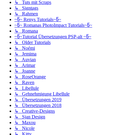
↳ Tuts mit Scraps
↳ Signtags
↳ Rahmen
~წ~ Renys Tutorials~წ~
~წ~ Romanas PhotoImpact Tutorials~წ~
↳ Romana
~წ~Tutorial Übersetzungen PSP-alt ~წ~
↳ Older Tutorials
↳ Noémi
↳ Jemima
↳ Auvian
↳ Arimar
↳ Joanne
↳ RoseOrange
↳ Raven
↳ Libellule
↳ Gehnehmigung Libellule
↳ Übersetzungen 2019
↳ Übersetzungen 2018
↳ Creative-Designs
↳ Sjan Design
↳ Maxou
↳ Nicole
↳ Kitty