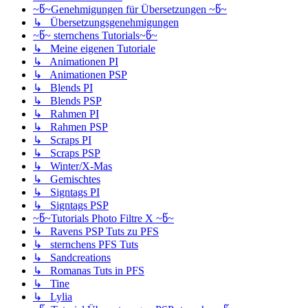
~წ~Genehmigungen für Übersetzungen ~წ~
↳ Übersetzungsgenehmigungen
~წ~ sternchens Tutorials~წ~
↳ Meine eigenen Tutoriale
↳ Animationen PI
↳ Animationen PSP
↳ Blends PI
↳ Blends PSP
↳ Rahmen PI
↳ Rahmen PSP
↳ Scraps PI
↳ Scraps PSP
↳ Winter/X-Mas
↳ Gemischtes
↳ Signtags PI
↳ Signtags PSP
~წ~Tutorials Photo Filtre X ~წ~
↳ Ravens PSP Tuts zu PFS
↳ sternchens PFS Tuts
↳ Sandcreations
↳ Romanas Tuts in PFS
↳ Tine
↳ Lylia