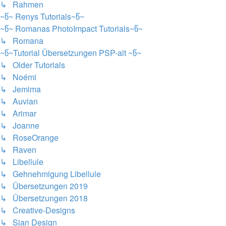
↳ Rahmen
~წ~ Renys Tutorials~წ~
~წ~ Romanas PhotoImpact Tutorials~წ~
↳ Romana
~წ~Tutorial Übersetzungen PSP-alt ~წ~
↳ Older Tutorials
↳ Noémi
↳ Jemima
↳ Auvian
↳ Arimar
↳ Joanne
↳ RoseOrange
↳ Raven
↳ Libellule
↳ Gehnehmigung Libellule
↳ Übersetzungen 2019
↳ Übersetzungen 2018
↳ Creative-Designs
↳ Sjan Design