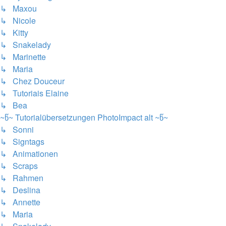
↳ Maxou
↳ Nicole
↳ Kitty
↳ Snakelady
↳ Marinette
↳ Maria
↳ Chez Douceur
↳ Tutoriais Elaine
↳ Bea
~წ~ Tutorialübersetzungen PhotoImpact alt ~წ~
↳ Sonni
↳ Signtags
↳ Animationen
↳ Scraps
↳ Rahmen
↳ Deslina
↳ Annette
↳ Maria