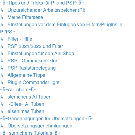
~წ~Tipps und Tricks für PI und PSP~წ~
↳ Unzureichender Arbeitsspeicher (PI)
↳ Meine Filterseite
↳ Einstellungen vor dem Einfügen von Filtern/Plugins in
PI/PSP
↳ Filter - Hilfe
↳ PSP 2021/2022 und Filter
↳ Einstellungen für den Ani Shop
↳ PSP....Gammakorrektur
↳ PSP Tastaturbelegung
↳ Allgemeine Tipps
↳ Plugin Commander light
~წ~AI Tuben ~წ~
↳ sternchens AI Tuben
↳ ~Elfes~ AI Tuben
↳ elsenimas Tuben
~წ~Genehmigungen für Übersetzungen ~წ~
↳ Übersetzungsgenehmigungen
~წ~ sternchens Tutorials~წ~