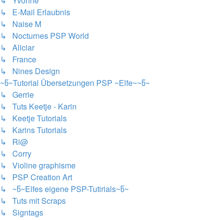
↳ Yvonne
↳ E-Mail Erlaubnis
↳ Naise M
↳ Nocturnes PSP World
↳ Aliciar
↳ France
↳ Nines Design
~წ~Tutorial Übersetzungen PSP ~Elfe~~წ~
↳ Gerrie
↳ Tuts Keetje - Karin
↳ Keetje Tutorials
↳ Karins Tutorials
↳ Ri@
↳ Corry
↳ Violine graphisme
↳ PSP Creation Art
↳ ~წ~Elfes eigene PSP-Tutirials~წ~
↳ Tuts mit Scraps
↳ Signtags