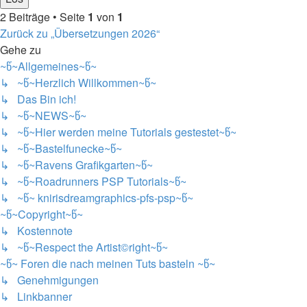
2 Beiträge • Seite
1
von
1
Zurück zu „Übersetzungen 2026“
Gehe zu
~წ~Allgemeines~წ~
↳ ~წ~Herzlich Willkommen~წ~
↳ Das Bin ich!
↳ ~წ~NEWS~წ~
↳ ~წ~Hier werden meine Tutorials gestestet~წ~
↳ ~წ~Bastelfunecke~წ~
↳ ~წ~Ravens Grafikgarten~წ~
↳ ~წ~Roadrunners PSP Tutorials~წ~
↳ ~წ~ knirisdreamgraphics-pfs-psp~წ~
~წ~Copyright~წ~
↳ Kostennote
↳ ~წ~Respect the Artist©right~წ~
~წ~ Foren die nach meinen Tuts basteln ~წ~
↳ Genehmigungen
↳ Linkbanner