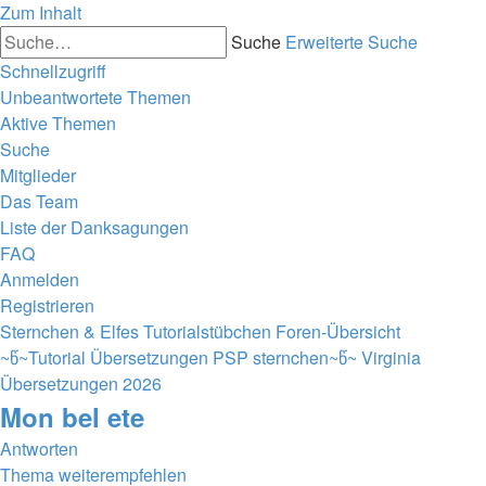
Zum Inhalt
Suche
Erweiterte Suche
Schnellzugriff
Unbeantwortete Themen
Aktive Themen
Suche
Mitglieder
Das Team
Liste der Danksagungen
FAQ
Anmelden
Registrieren
Sternchen & Elfes Tutorialstübchen
Foren-Übersicht
~წ~Tutorial Übersetzungen PSP sternchen~წ~
Virginia
Übersetzungen 2026
Mon bel ete
Antworten
Thema weiterempfehlen