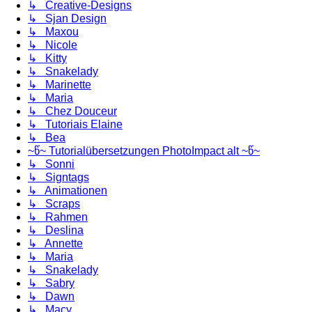
↳ Creative-Designs
↳ Sjan Design
↳ Maxou
↳ Nicole
↳ Kitty
↳ Snakelady
↳ Marinette
↳ Maria
↳ Chez Douceur
↳ Tutoriais Elaine
↳ Bea
~წ~ Tutorialübersetzungen PhotoImpact alt ~წ~
↳ Sonni
↳ Signtags
↳ Animationen
↳ Scraps
↳ Rahmen
↳ Deslina
↳ Annette
↳ Maria
↳ Snakelady
↳ Sabry
↳ Dawn
↳ Macy