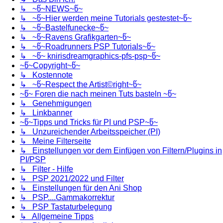
↳ ~წ~NEWS~წ~
↳ ~წ~Hier werden meine Tutorials gestestet~წ~
↳ ~წ~Bastelfunecke~წ~
↳ ~წ~Ravens Grafikgarten~წ~
↳ ~წ~Roadrunners PSP Tutorials~წ~
↳ ~წ~ knirisdreamgraphics-pfs-psp~წ~
~წ~Copyright~წ~
↳ Kostennote
↳ ~წ~Respect the Artist©right~წ~
~წ~ Foren die nach meinen Tuts basteln ~წ~
↳ Genehmigungen
↳ Linkbanner
~წ~Tipps und Tricks für PI und PSP~წ~
↳ Unzureichender Arbeitsspeicher (PI)
↳ Meine Filterseite
↳ Einstellungen vor dem Einfügen von Filtern/Plugins in
PI/PSP
↳ Filter - Hilfe
↳ PSP 2021/2022 und Filter
↳ Einstellungen für den Ani Shop
↳ PSP....Gammakorrektur
↳ PSP Tastaturbelegung
↳ Allgemeine Tipps