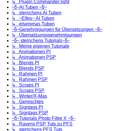
↳ Plugin Commander light
~წ~AI Tuben ~წ~
↳ sternchens AI Tuben
↳ ~Elfes~ AI Tuben
↳ elsenimas Tuben
~წ~Genehmigungen für Übersetzungen ~წ~
↳ Übersetzungsgenehmigungen
~წ~ sternchens Tutorials~წ~
↳ Meine eigenen Tutoriale
↳ Animationen PI
↳ Animationen PSP
↳ Blends PI
↳ Blends PSP
↳ Rahmen PI
↳ Rahmen PSP
↳ Scraps PI
↳ Scraps PSP
↳ Winter/X-Mas
↳ Gemischtes
↳ Signtags PI
↳ Signtags PSP
~წ~Tutorials Photo Filtre X ~წ~
↳ Ravens PSP Tuts zu PFS
↳ sternchens PFS Tuts