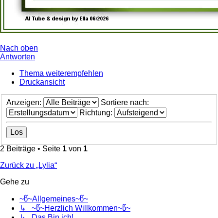
Nach oben
Antworten
Thema weiterempfehlen
Druckansicht
Anzeigen:
Sortiere nach:
Richtung:
2 Beiträge • Seite
1
von
1
Zurück zu „Lylia“
Gehe zu
~წ~Allgemeines~წ~
↳ ~წ~Herzlich Willkommen~წ~
↳ Das Bin ich!