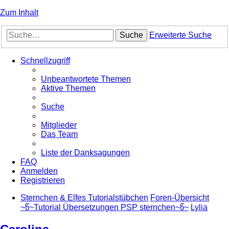
Zum Inhalt
Suche
Erweiterte Suche
Schnellzugriff
Unbeantwortete Themen
Aktive Themen
Suche
Mitglieder
Das Team
Liste der Danksagungen
FAQ
Anmelden
Registrieren
Sternchen & Elfes Tutorialstübchen
Foren-Übersicht
~წ~Tutorial Übersetzungen PSP sternchen~წ~
Lylia