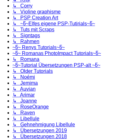
↳ Corry
↳ Violine graphisme
↳ PSP Creation Art
↳ ~წ~Elfes eigene PSP-Tutirials~წ~
↳ Tuts mit Scraps
↳ Signtags
↳ Rahmen
~წ~ Renys Tutorials~წ~
~წ~ Romanas PhotoImpact Tutorials~წ~
↳ Romana
~წ~Tutorial Übersetzungen PSP-alt ~წ~
↳ Older Tutorials
↳ Noémi
↳ Jemima
↳ Auvian
↳ Arimar
↳ Joanne
↳ RoseOrange
↳ Raven
↳ Libellule
↳ Gehnehmigung Libellule
↳ Übersetzungen 2019
↳ Übersetzungen 2018