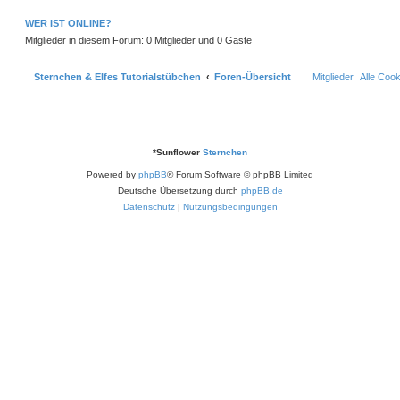
b
e
WER IST ONLINE?
n
Mitglieder in diesem Forum: 0 Mitglieder und 0 Gäste
Sternchen & Elfes Tutorialstübchen
Foren-Übersicht
Mitglieder
Alle Coo
*
Sunflower
Sternchen
Powered by
phpBB
® Forum Software © phpBB Limited
Deutsche Übersetzung durch
phpBB.de
Datenschutz
|
Nutzungsbedingungen