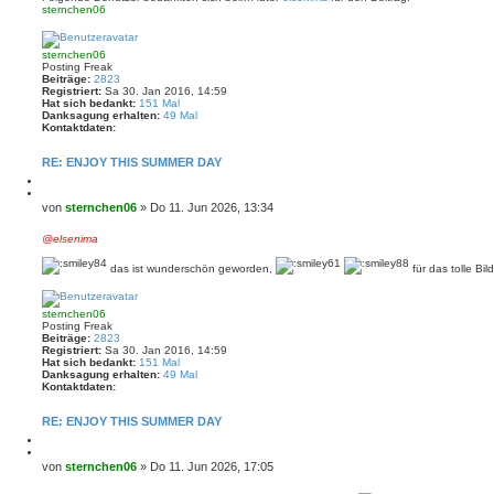
sternchen06
N
a
c
sternchen06
h
Posting Freak
o
Beiträge:
2823
b
Registriert:
Sa 30. Jan 2016, 14:59
e
Hat sich bedankt:
151 Mal
n
Danksagung erhalten:
49 Mal
Kontaktdaten:
K
o
RE: ENJOY THIS SUMMER DAY
n
t
M
a
e
Z
k
l
i
B
von
sternchen06
»
Do 11. Jun 2026, 13:34
t
d
t
e
d
e
i
a
i
@elsenima
n
e
t
t
r
e
e
r
das ist wunderschön geworden,
für das tolle Bild
n
n
N
a
v
a
o
g
c
n
sternchen06
h
s
Posting Freak
o
t
Beiträge:
2823
b
e
Registriert:
Sa 30. Jan 2016, 14:59
e
r
Hat sich bedankt:
151 Mal
n
n
Danksagung erhalten:
49 Mal
c
Kontaktdaten:
h
K
e
o
n
RE: ENJOY THIS SUMMER DAY
n
0
t
M
6
a
e
Z
k
l
i
B
von
sternchen06
»
Do 11. Jun 2026, 17:05
t
d
t
e
d
e
i