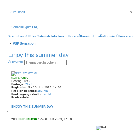
Zum Inhalt
Schnellzugriff
FAQ
Sternchen & Elfes Tutorialstübchen
Foren-Übersicht
~წ~Tutorial Übersetz
PSP Sensation
Enjoy this summer day
S
E
Antworten
u
r
c
w
h
e
e
i
sternchen06
t
Posting Freak
e
Beiträge:
2823
r
Registriert:
Sa 30. Jan 2016, 14:59
t
Hat sich bedankt:
151 Mal
e
Danksagung erhalten:
49 Mal
S
Kontaktdaten:
K
u
o
c
ENJOY THIS SUMMER DAY
n
h
t
e
M
a
e
Z
k
l
i
B
von
sternchen06
»
Sa 6. Jun 2026, 18:19
t
d
t
e
d
e
i
a
i
n
e
t
t
r
e